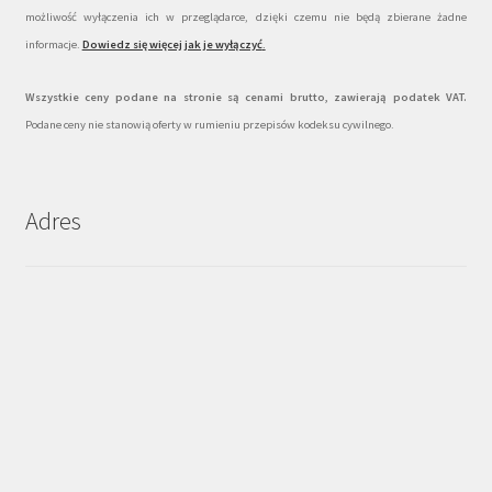
możliwość wyłączenia ich w przeglądarce, dzięki czemu nie będą zbierane żadne
informacje.
Dowiedz się więcej jak je wyłączyć
.
Wszystkie ceny podane na stronie są cenami brutto, zawierają podatek VAT.
Podane ceny nie stanowią oferty w rumieniu przepisów kodeksu cywilnego.
Adres