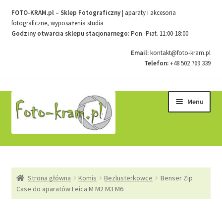
FOTO-KRAM.pl – Sklep Fotograficzny
| aparaty i akcesoria
fotograficzne, wyposażenia studia
Godziny otwarcia sklepu stacjonarnego:
Pon.-Piat. 11:00-18:00
Email:
kontakt@foto-kram.pl
Telefon:
+48 502 769 339
Przejdź
Przejdź
Menu
do
do
nawigacji
treści
Strona główna
Strona główna
Komis
Bezlusterkowce
Benser Zip
Kontakt
Case do aparatów Leica M M2 M3 M6
Koszyk