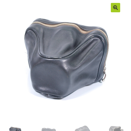
Moje konto
Regulamin
Sample Page
Sklep
Zamówienia