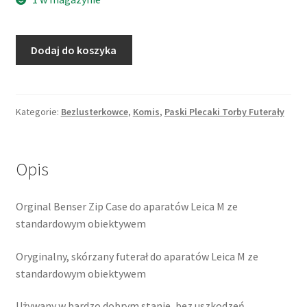
ilość
Dodaj do koszyka
Benser
Zip
Case
do
Kategorie:
Bezlusterkowce
,
Komis
,
Paski Plecaki Torby Futerały
aparatów
Leica
M
Opis
M2
M3
Orginal Benser Zip Case do aparatów Leica M ze
M6
standardowym obiektywem
Oryginalny, skórzany futerał do aparatów Leica M ze
standardowym obiektywem
Używany w bardzo dobrym stanie, bez uszkodzeń