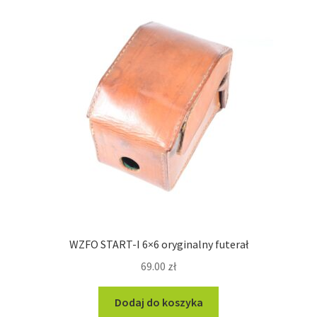
WZFO START-I 6×6 oryginalny futerał
69.00
zł
Dodaj do koszyka