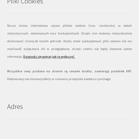
Pliki Cookies
Nasza strona internetowa używa plików cookies (tzw. ciasteczka) w celach
statystycznych, reklamowych oraz funkcjonalnych. Dzięki nim możemy indywidualnie
dostosować stronę do twoich potrzeb. Każdy może zaakceptować pliki cookies lub ma
możliwość wyłączenia ich w przeglądarce, dzięki czemu nie będą zbierane żadne
informacje.
Dowiedz się więcej jak je wyłączyć
.
Wszystkie ceny podane na stronie są cenami brutto, zawierają podatek VAT.
Podane ceny nie stanowią oferty w rumieniu przepisów kodeksu cywilnego.
Adres