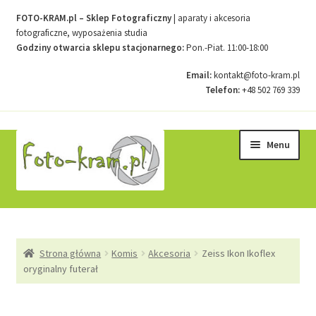
FOTO-KRAM.pl – Sklep Fotograficzny
| aparaty i akcesoria
fotograficzne, wyposażenia studia
Godziny otwarcia sklepu stacjonarnego:
Pon.-Piat. 11:00-18:00
Email:
kontakt@foto-kram.pl
Telefon:
+48 502 769 339
Przejdź
Przejdź
Menu
do
do
nawigacji
treści
Strona główna
Strona główna
Komis
Akcesoria
Zeiss Ikon Ikoflex
Kontakt
oryginalny futerał
Koszyk