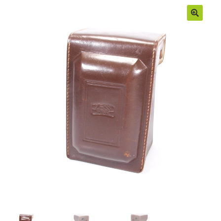
Moje konto
Regulamin
Sample Page
Sklep
Zamówienia