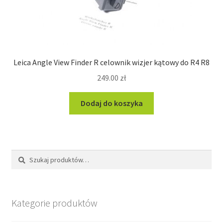
Leica Angle View Finder R celownik wizjer kątowy do R4 R8
249.00
zł
Dodaj do koszyka
Szukaj:
Szukaj
Kategorie produktów