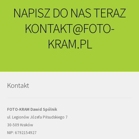
NAPISZ DO NAS TERAZ
KONTAKT@FOTO-
KRAM.PL
Kontakt
FOTO-KRAM Dawid Spólnik
ul. Legionów Józefa Piłsudskiego 7
30-509 Kraków
NIP: 6792154927