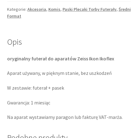
Ikoflex
oryginalny
Kategorie:
Akcesoria
,
Komis
,
Paski Plecaki Torby Futerały
,
Średni
Format
futerał
Opis
oryginalny futerał do aparatów Zeiss Ikon Ikoflex
Aparat używany, w pięknym stanie, bez uszkodzeń
W zestawie: futerał + pasek
Gwarancja: 1 miesiąc
Na aparat wystawiamy paragon lub fakturę VAT-marża.
Podobne produkty