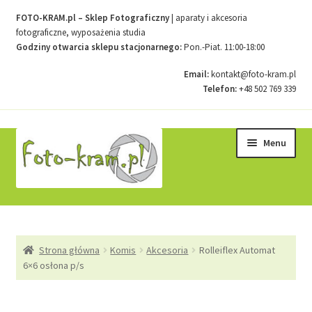
FOTO-KRAM.pl – Sklep Fotograficzny
| aparaty i akcesoria
fotograficzne, wyposażenia studia
Godziny otwarcia sklepu stacjonarnego:
Pon.-Piat. 11:00-18:00
Email:
kontakt@foto-kram.pl
Telefon:
+48 502 769 339
Przejdź
Przejdź
Menu
do
do
nawigacji
treści
Strona główna
Strona główna
Komis
Akcesoria
Rolleiflex Automat
Kontakt
6×6 osłona p/s
Koszyk