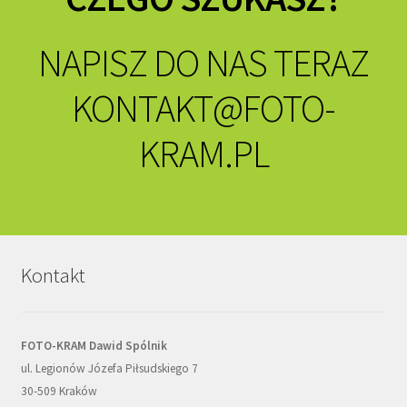
NAPISZ DO NAS TERAZ
KONTAKT@FOTO-
KRAM.PL
Kontakt
FOTO-KRAM Dawid Spólnik
ul. Legionów Józefa Piłsudskiego 7
30-509 Kraków