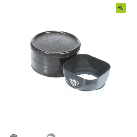
Moje konto
Regulamin
Sample Page
Sklep
Zamówienia