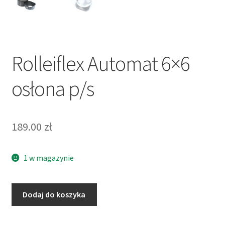
Rolleiflex Automat 6×6
osłona p/s
189.00
zł
1 w magazynie
ilość
Dodaj do koszyka
Rolleiflex
Automat