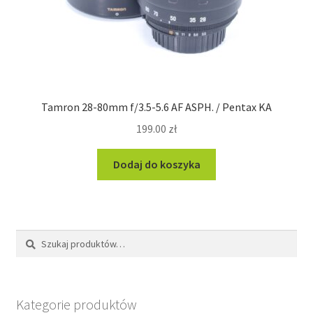
Tamron 28-80mm f/3.5-5.6 AF ASPH. / Pentax KA
199.00
zł
Dodaj do koszyka
Szukaj:
Szukaj
Kategorie produktów