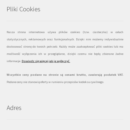
Pliki Cookies
Nasza strona internetowa używa plików cookies (tzw. ciasteczka) w celach
statystycznych, reklamowych oraz funkcjonalnych. Dzięki nim możemy indywidualnie
dostosować stronę do twoich potrzeb. Każdy może zaakceptować pliki cookies lub ma
możliwość wyłączenia ich w przeglądarce, dzięki czemu nie będą zbierane żadne
informacje.
Dowiedz się więcej jak je wyłączyć
.
Wszystkie ceny podane na stronie są cenami brutto, zawierają podatek VAT.
Podane ceny nie stanowią oferty w rumieniu przepisów kodeksu cywilnego.
Adres