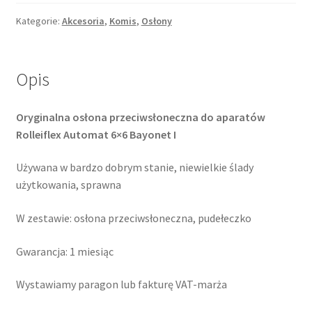
6x6
osłona
Kategorie:
Akcesoria
,
Komis
,
Osłony
p/s
Opis
Oryginalna osłona przeciwsłoneczna do aparatów
Rolleiflex Automat 6×6 Bayonet I
Używana w bardzo dobrym stanie, niewielkie ślady
użytkowania, sprawna
W zestawie: osłona przeciwsłoneczna, pudełeczko
Gwarancja: 1 miesiąc
Wystawiamy paragon lub fakturę VAT-marża