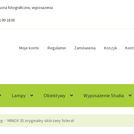
esoria fotograficzne, wyposażenia
1:00-18:00
Moje konto
Regulamin
Zamówienia
Koszyk
Kont
Lampy
Obiektywy
Wyposażenie Studia
egulamin
Sample Page
Sklep
Zamówienia
we
MINOX 35 oryginalny skórzany futerał