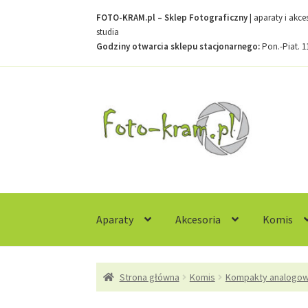
FOTO-KRAM.pl – Sklep Fotograficzny
| aparaty i akc
studia
Godziny otwarcia sklepu stacjonarnego:
Pon.-Piat. 1
Przejdź
Przejdź
do
do
nawigacji
treści
Aparaty
Akcesoria
Komis
Strona główna
Kontakt
Koszyk
Moje konto
R
Strona główna
Komis
Kompakty analogo