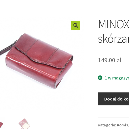
MINOX 
skórza
149.00
zł
1 w magazy
ilość
Dodaj do k
MINOX
35
oryginalny
skórzany
Kategorie:
Komis