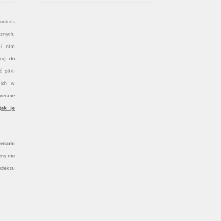
ookies
znych,
ki nim
onę do
 pliki
 ich w
ierane
jak je
cenami
ny nie
odeksu