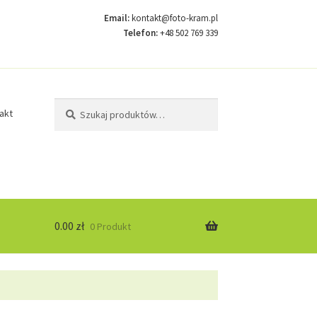
Email:
kontakt@foto-kram.pl
Telefon:
+48 502 769 339
Szukaj:
Szukaj
akt
0.00
zł
0 Produkt