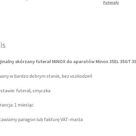
Futerały
futerał
is
inalny skórzany futerał MINOX do aparatów Minox 35EL 35GT 35
any w bardzo dobrym stanie, bez uszkodzeń
stawie: futerał, smyczka
ancja: 1 miesiąc
awiamy paragon lub fakturę VAT-marża