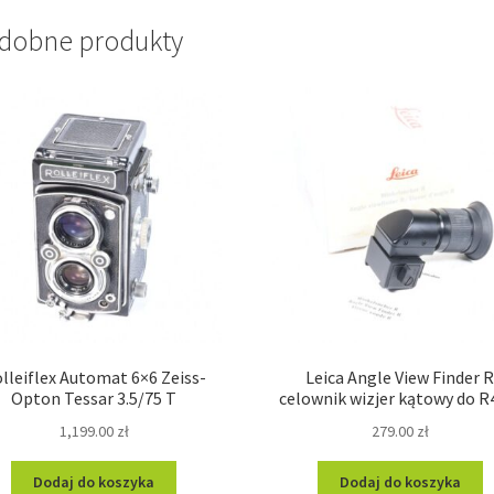
dobne produkty
lleiflex Automat 6×6 Zeiss-
Leica Angle View Finder 
Opton Tessar 3.5/75 T
celownik wizjer kątowy do R
1,199.00
zł
279.00
zł
Dodaj do koszyka
Dodaj do koszyka