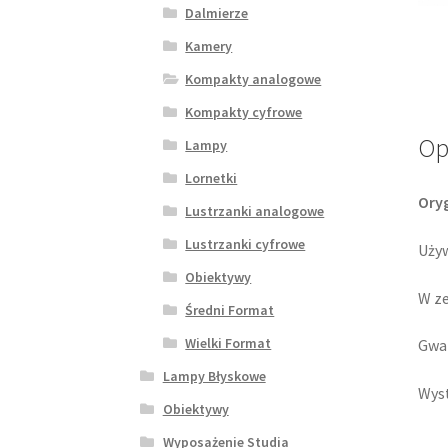
Dalmierze
Kamery
Kompakty analogowe
Kompakty cyfrowe
Op
Lampy
Lornetki
Oryg
Lustrzanki analogowe
Lustrzanki cyfrowe
Używ
Obiektywy
W ze
Średni Format
Wielki Format
Gwar
Lampy Błyskowe
Wyst
Obiektywy
Wyposażenie Studia