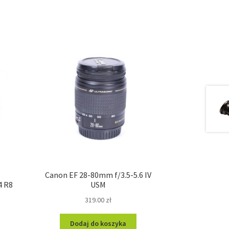
R
Canon EF 28-80mm f/3.5-5.6 IV
4 R8
USM
319.00
zł
Dodaj do koszyka