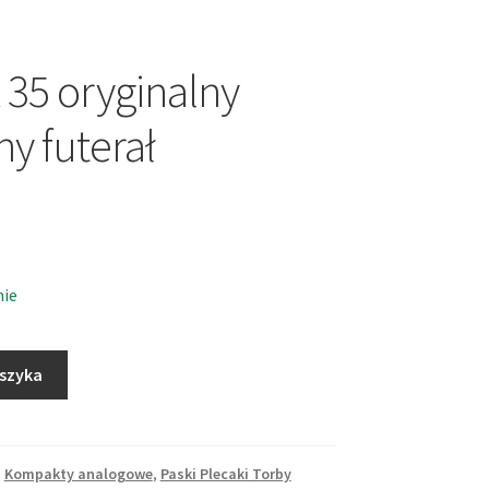
35 oryginalny
ny futerał
nie
oszyka
,
Kompakty analogowe
,
Paski Plecaki Torby