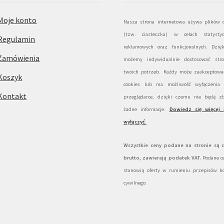
Moje konto
Nasza strona internetowa używa plików c
(tzw. ciasteczka) w celach statystyc
Regulamin
reklamowych oraz funkcjonalnych. Dzię
Zamówienia
możemy indywidualnie dostosować str
twoich potrzeb. Każdy może zaakceptować
Koszyk
cookies lub ma możliwość wyłączenia
Kontakt
przeglądarce, dzięki czemu nie będą zb
żadne informacje.
Dowiedz się więcej 
wyłączyć
.
Wszystkie ceny podane na stronie są 
brutto, zawierają podatek VAT.
Podane ce
stanowią oferty w rumieniu przepisów k
cywilnego.