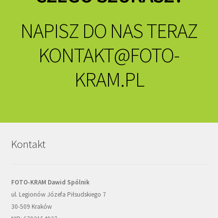
NAPISZ DO NAS TERAZ
KONTAKT@FOTO-
KRAM.PL
Kontakt
FOTO-KRAM Dawid Spólnik
ul. Legionów Józefa Piłsudskiego 7
30-509 Kraków