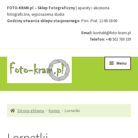
FOTO-KRAM.pl – Sklep Fotograficzny
| aparaty i akcesoria
fotograficzne, wyposażenia studia
Godziny otwarcia sklepu stacjonarnego:
Pon.-Piat. 11:00-18:00
Email:
kontakt@foto-kram.pl
Telefon:
+48 502 769 339
Przejdź
Przejdź
Menu
do
do
nawigacji
treści
Strona główna
Strona główna
Komis
Lornetki
Kontakt
Koszyk
Lornetki