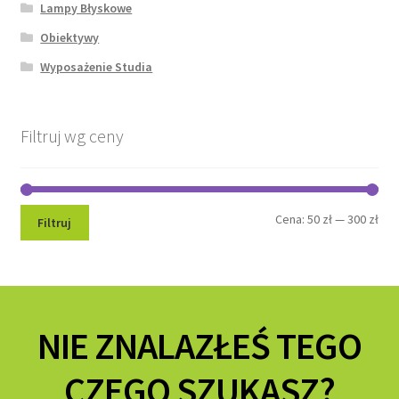
Lampy Błyskowe
Obiektywy
Wyposażenie Studia
Filtruj wg ceny
Cen
Cen
Cena:
50 zł
—
300 zł
Filtruj
min
ma
NIE ZNALAZŁEŚ TEGO
CZEGO SZUKASZ?