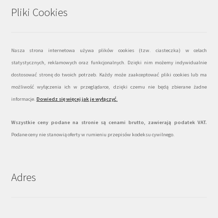
Pliki Cookies
Nasza strona internetowa używa plików cookies (tzw. ciasteczka) w celach
statystycznych, reklamowych oraz funkcjonalnych. Dzięki nim możemy indywidualnie
dostosować stronę do twoich potrzeb. Każdy może zaakceptować pliki cookies lub ma
możliwość wyłączenia ich w przeglądarce, dzięki czemu nie będą zbierane żadne
informacje.
Dowiedz się więcej jak je wyłączyć
.
Wszystkie ceny podane na stronie są cenami brutto, zawierają podatek VAT.
Podane ceny nie stanowią oferty w rumieniu przepisów kodeksu cywilnego.
Adres