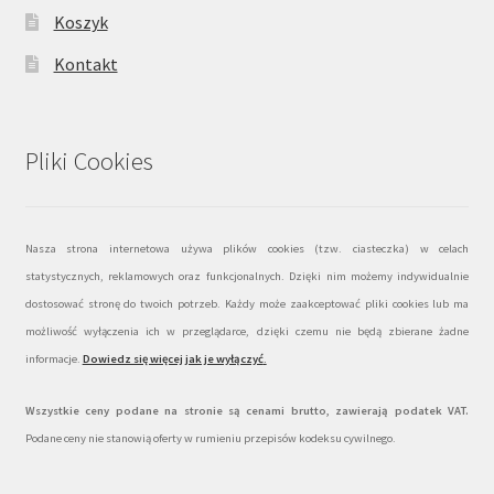
Koszyk
Kontakt
Pliki Cookies
Nasza strona internetowa używa plików cookies (tzw. ciasteczka) w celach
statystycznych, reklamowych oraz funkcjonalnych. Dzięki nim możemy indywidualnie
dostosować stronę do twoich potrzeb. Każdy może zaakceptować pliki cookies lub ma
możliwość wyłączenia ich w przeglądarce, dzięki czemu nie będą zbierane żadne
informacje.
Dowiedz się więcej jak je wyłączyć
.
Wszystkie ceny podane na stronie są cenami brutto, zawierają podatek VAT.
Podane ceny nie stanowią oferty w rumieniu przepisów kodeksu cywilnego.