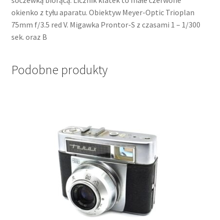
soczewką biorącą. Licznik klatek to małe czerwone
okienko z tyłu aparatu. Obiektyw Meyer-Optic Trioplan
75mm f/3.5 red V. Migawka Prontor-S z czasami 1 – 1/300
sek. oraz B
Podobne produkty