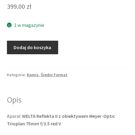
399.00
zł
1 w magazynie
ilość
Dodaj do koszyka
WELTA
Reflekta
II
Meyer
Kategorie:
Komis
,
Średni Format
Trioplan
75mm
f/3.5
Opis
red
V
Aparat
WELTA Reflekta II z obiektywem Meyer-Optic
Trioplan 75mm f/3.5 red V