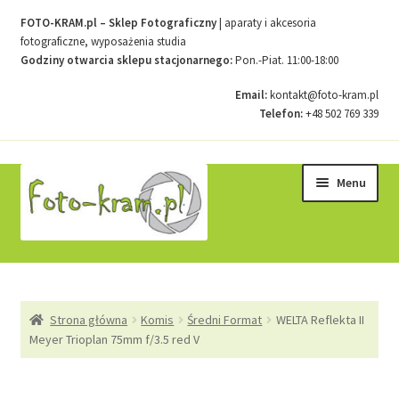
FOTO-KRAM.pl – Sklep Fotograficzny
| aparaty i akcesoria
fotograficzne, wyposażenia studia
Godziny otwarcia sklepu stacjonarnego:
Pon.-Piat. 11:00-18:00
Email:
kontakt@foto-kram.pl
Telefon:
+48 502 769 339
Przejdź
Przejdź
Menu
do
do
nawigacji
treści
Strona główna
Strona główna
Komis
Średni Format
WELTA Reflekta II
Kontakt
Meyer Trioplan 75mm f/3.5 red V
Koszyk