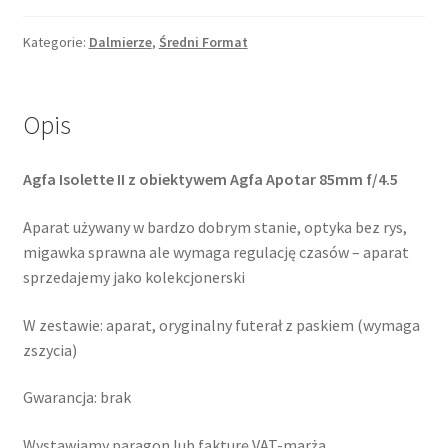
II
6x6
Kategorie:
Dalmierze
,
Średni Format
Opis
Agfa Isolette II z obiektywem Agfa Apotar 85mm f/4.5
Aparat używany w bardzo dobrym stanie, optyka bez rys,
migawka sprawna ale wymaga regulację czasów – aparat
sprzedajemy jako kolekcjonerski
W zestawie: aparat, oryginalny futerał z paskiem (wymaga
zszycia)
Gwarancja: brak
Wystawiamy paragon lub fakturę VAT-marża