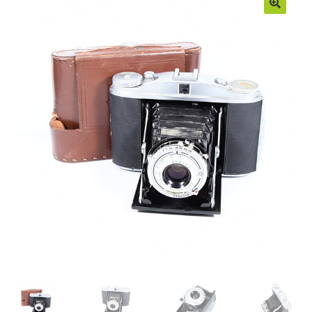
Moje konto
Regulamin
Sample Page
Sklep
Zamówienia