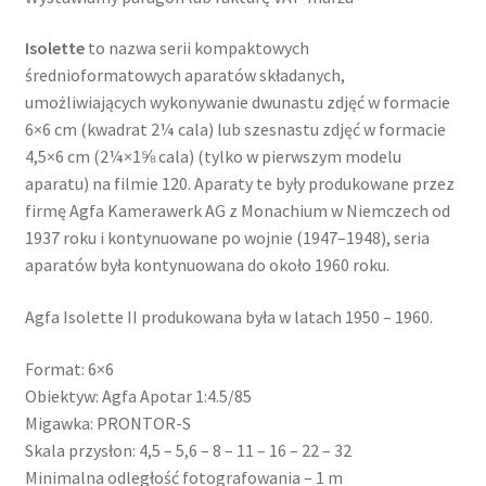
Isolette
to nazwa serii kompaktowych
średnioformatowych aparatów składanych,
umożliwiających wykonywanie dwunastu zdjęć w formacie
6×6 cm (kwadrat 2¼ cala) lub szesnastu zdjęć w formacie
4,5×6 cm (2¼×1⅝ cala) (tylko w pierwszym modelu
aparatu) na filmie 120. Aparaty te były produkowane przez
firmę Agfa Kamerawerk AG z Monachium w Niemczech od
1937 roku i kontynuowane po wojnie (1947–1948), seria
aparatów była kontynuowana do około 1960 roku.
Agfa Isolette II produkowana była w latach 1950 – 1960.
Format: 6×6
Obiektyw: Agfa Apotar 1:4.5/85
Migawka: PRONTOR-S
Skala przysłon: 4,5 – 5,6 – 8 – 11 – 16 – 22 – 32
Minimalna odległość fotografowania – 1 m