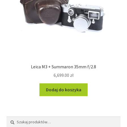
Leica M3 + Summaron 35mm f/2.8
6,699.00
zł
Dodaj do koszyka
Szukaj:
Szukaj