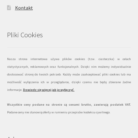
Kontakt
Pliki Cookies
Nasza strona internetowa używa plików cookies (tzw. ciasteczka) w celach
statystycznych, reklamowych oraz funkcjonalnych. Dzięki nim możemy indywidualnie
dostosować stronę do twoich potrzeb. Każdy może zaakceptować pliki cookies lub ma
możliwość wyłączenia ich w przeglądarce, dzięki czemu nie będą zbierane żadne
informacje.
Dowiedz się więcej jak je wyłączyć
.
Wszystkie ceny podane na stronie są cenami brutto, zawierają podatek VAT.
Podane ceny nie stanowią oferty w rumieniu przepisów kodeksu cywilnego.