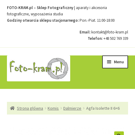
FOTO-KRAM.pl – Sklep Fotograficzny
| aparaty i akcesoria
fotograficzne, wyposażenia studia
Godziny otwarcia sklepu stacjonarnego:
Pon.-Piat. 11:00-18:00
Email:
kontakt@foto-kram.pl
Telefon:
+48 502 769 339
Przejdź
Przejdź
Menu
do
do
nawigacji
treści
Strona główna
Strona główna
Komis
Dalmierze
Agfa Isolette II 6×6
Kontakt
Koszyk