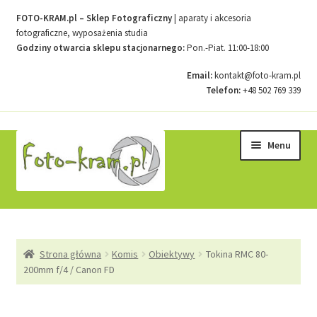
FOTO-KRAM.pl – Sklep Fotograficzny
| aparaty i akcesoria
fotograficzne, wyposażenia studia
Godziny otwarcia sklepu stacjonarnego:
Pon.-Piat. 11:00-18:00
Email:
kontakt@foto-kram.pl
Telefon:
+48 502 769 339
Przejdź
Przejdź
Menu
do
do
nawigacji
treści
Strona główna
Strona główna
Komis
Obiektywy
Tokina RMC 80-
Kontakt
200mm f/4 / Canon FD
Koszyk