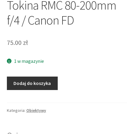
Tokina RMC 80-200mm
f/4 / Canon FD
75.00
zł
1 w magazynie
ilość
Dodaj do koszyka
Tokina
RMC
80-
200mm
Kategoria:
Obiektywy
f/4
/
Canon