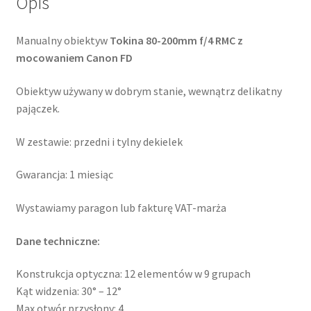
Opis
FD
Manualny obiektyw
Tokina 80-200mm f/4 RMC z
mocowaniem Canon FD
Obiektyw używany w dobrym stanie, wewnątrz delikatny
pajączek.
W zestawie: przedni i tylny dekielek
Gwarancja: 1 miesiąc
Wystawiamy paragon lub fakturę VAT-marża
Dane techniczne:
Konstrukcja optyczna: 12 elementów w 9 grupach
Kąt widzenia: 30° – 12°
Max otwór przysłony: 4