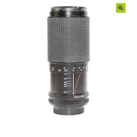
Moje konto
Regulamin
Sample Page
Sklep
Zamówienia