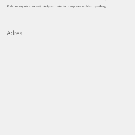
Podane ceny nie stanowią oferty w rumieniu przepisów kodeksu cywilnego.
Adres