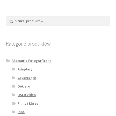
Szukaj:
Szukaj
Kategorie produktów
Akcesoria Fotograficzne
Adaptery
Czyszczące
Dekielki
DSLR Video
Filmy i klisze
Inne