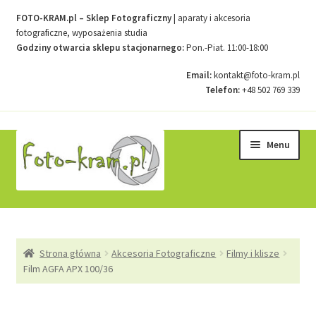
FOTO-KRAM.pl – Sklep Fotograficzny
| aparaty i akcesoria
fotograficzne, wyposażenia studia
Godziny otwarcia sklepu stacjonarnego:
Pon.-Piat. 11:00-18:00
Email:
kontakt@foto-kram.pl
Telefon:
+48 502 769 339
Przejdź
Przejdź
Menu
do
do
nawigacji
treści
Strona główna
Strona główna
Akcesoria Fotograficzne
Filmy i klisze
Kontakt
Film AGFA APX 100/36
Koszyk