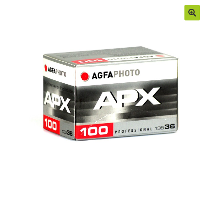
Moje konto
Regulamin
Sample Page
Sklep
Zamówienia