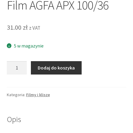
Film AGFA APX 100/36
31.00
zł
z VAT
5 w magazynie
ilość
Dodaj do koszyka
Film
AGFA
APX
100/36
Kategoria:
Filmy i klisze
Opis