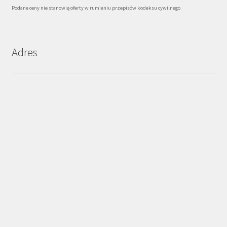
Podane ceny nie stanowią oferty w rumieniu przepisów kodeksu cywilnego.
Adres