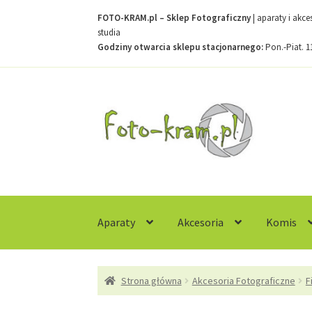
FOTO-KRAM.pl – Sklep Fotograficzny
| aparaty i akc
studia
Godziny otwarcia sklepu stacjonarnego:
Pon.-Piat. 1
Przejdź
Przejdź
do
do
nawigacji
treści
Aparaty
Akcesoria
Komis
Strona główna
Kontakt
Koszyk
Moje konto
R
Strona główna
Akcesoria Fotograficzne
F