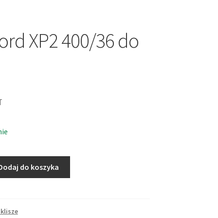
lford XP2 400/36 do
T
nie
Dodaj do koszyka
 klisze