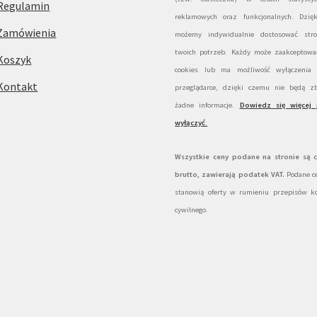
Regulamin
reklamowych oraz funkcjonalnych. Dzię
Zamówienia
możemy indywidualnie dostosować str
twoich potrzeb. Każdy może zaakceptować
Koszyk
cookies lub ma możliwość wyłączenia
Kontakt
przeglądarce, dzięki czemu nie będą zb
żadne informacje.
Dowiedz się więcej 
wyłączyć
.
Wszystkie ceny podane na stronie są 
brutto, zawierają podatek VAT.
Podane ce
stanowią oferty w rumieniu przepisów k
cywilnego.