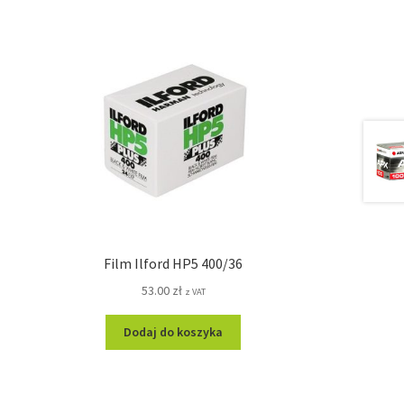
Film Ilford HP5 400/36
53.00
zł
z VAT
Dodaj do koszyka