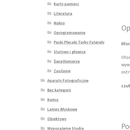
Karty pamięci
Literatura
Makro
Op
Oprogramowanie
Paski Plecaki Torby Futerały
Ilfo
Statywy i głowice
Ilfo
Światłomierze
wywo
Zasilanie
ostr
Aparaty Fotograficzne
czuł
Bez kategorii
Komis
Lampy Błyskowe
Obiektywy
Po
Wyposażenie Studia