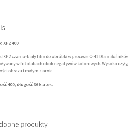
do
C-
41
is
rd XP2 400
rd XP2 czarno-biały film do obróbki w procesie C-41 Dla miłośników
ływany w fotolabach obok negatywów kolorowych. Wysoko czyły, t
ości obrazu i małym ziarnie.
ość 400, długość 36 klatek.
dobne produkty