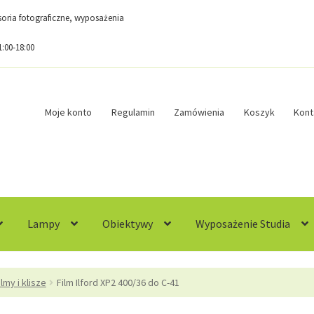
esoria fotograficzne, wyposażenia
1:00-18:00
Moje konto
Regulamin
Zamówienia
Koszyk
Kont
Lampy
Obiektywy
Wyposażenie Studia
egulamin
Sample Page
Sklep
Zamówienia
ilmy i klisze
Film Ilford XP2 400/36 do C-41