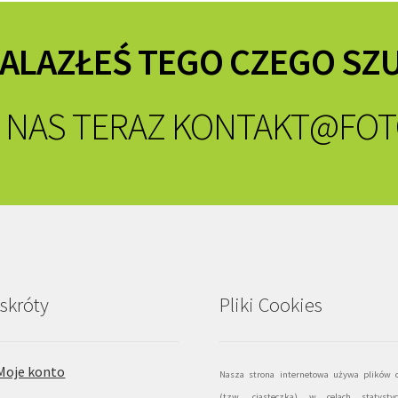
NALAZŁEŚ TEGO CZEGO SZ
 NAS TERAZ
KONTAKT@FOT
skróty
Pliki Cookies
Moje konto
Nasza strona internetowa używa plików c
(tzw. ciasteczka) w celach statystyc