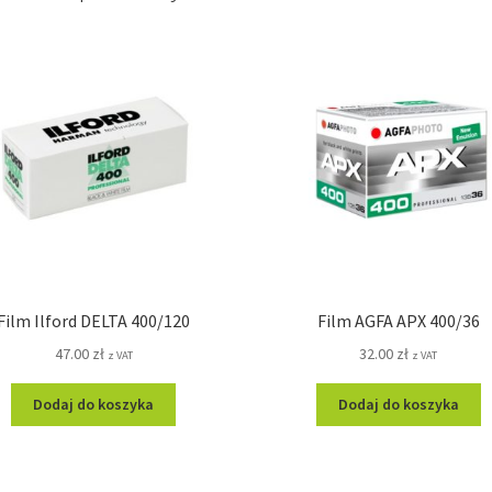
Film Ilford DELTA 400/120
Film AGFA APX 400/36
47.00
zł
32.00
zł
z VAT
z VAT
Dodaj do koszyka
Dodaj do koszyka