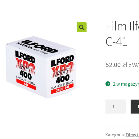
Film I
C-41
52.00
zł
z VA
2 w magazy
ilość
Film
Ilford
XP2
400/36
Kategoria:
Filmy i