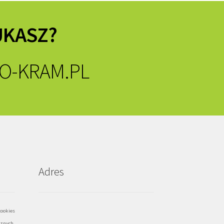
UKASZ?
O-KRAM.PL
Adres
ookies
znych,