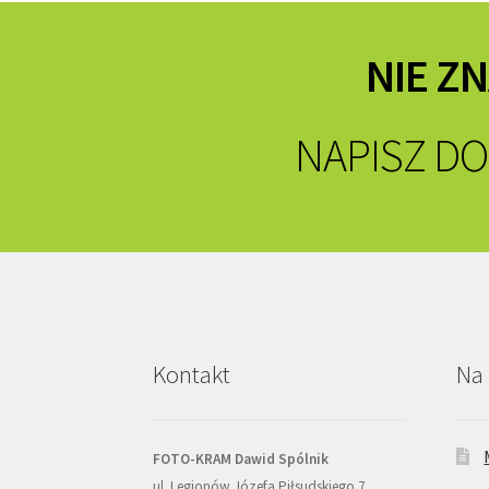
NIE Z
NAPISZ DO
Kontakt
Na 
FOTO-KRAM Dawid Spólnik
ul. Legionów Józefa Piłsudskiego 7