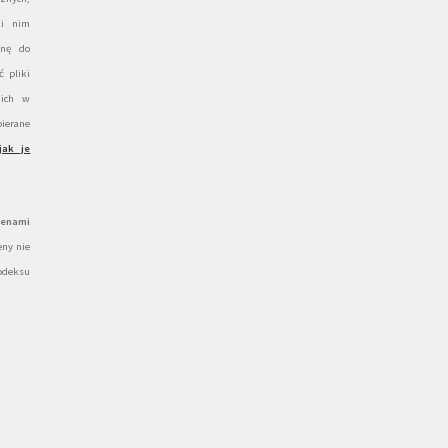
ki nim
onę do
 pliki
 ich w
ierane
jak je
cenami
ny nie
odeksu