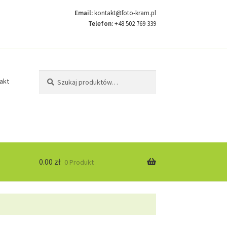
Email:
kontakt@foto-kram.pl
Telefon:
+48 502 769 339
Szukaj:
Szukaj
akt
0.00
zł
0 Produkt