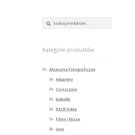
Szukaj:
Szukaj
Kategorie produktów
Akcesoria Fotograficzne
Adaptery
Czyszczące
Dekielki
DSLR Video
Filmy i klisze
Inne