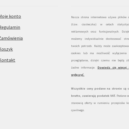
Moje konto
Nasza strona internetowa używa plików c
(tzw. ciasteczka) w celach statystyc
Regulamin
reklamowych oraz funkcjonalnych. Dzię
Zamówienia
możemy indywidualnie dostosować str
twoich potrzeb. Każdy może zaakceptować
Koszyk
cookies lub ma możliwość wyłączenia
Kontakt
przeglądarce, dzięki czemu nie będą zb
żadne informacje.
Dowiedz się więcej 
wyłączyć
.
Wszystkie ceny podane na stronie są 
brutto, zawierają podatek VAT.
Podane ce
stanowią oferty w rumieniu przepisów k
cywilnego.