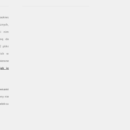
ookies
znych,
ki nim
onę do
 pliki
 ich w
ierane
jak je
cenami
ny nie
odeksu