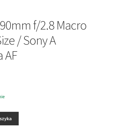
90mm f/2.8 Macro
Size / Sony A
a AF
nie
oszyka