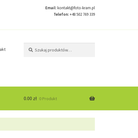
Email:
kontakt@foto-kram.pl
Telefon:
+48 502 769 339
Szukaj:
Szukaj
akt
0.00
zł
0 Produkt