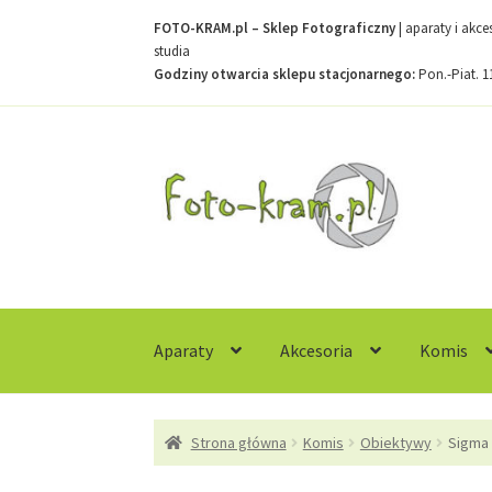
FOTO-KRAM.pl – Sklep Fotograficzny
| aparaty i akc
studia
Godziny otwarcia sklepu stacjonarnego:
Pon.-Piat. 1
Przejdź
Przejdź
do
do
nawigacji
treści
Aparaty
Akcesoria
Komis
Strona główna
Kontakt
Koszyk
Moje konto
R
Strona główna
Komis
Obiektywy
Sigma 