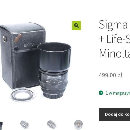
Sigma 
+ Life-
Minolt
499.00
zł
1 w magazy
ilość
Dodaj do k
Sigma
90mm