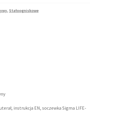
tywy
,
Stałoogniskowe
wny
futerał, instrukcja EN, soczewka Sigma LIFE-