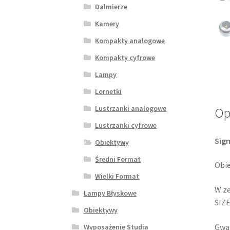
Dalmierze
Kamery
Kompakty analogowe
Kompakty cyfrowe
Lampy
Lornetki
Lustrzanki analogowe
Op
Lustrzanki cyfrowe
Sig
Obiektywy
Średni Format
Obie
Wielki Format
W ze
Lampy Błyskowe
SIZE
Obiektywy
Gwar
Wyposażenie Studia