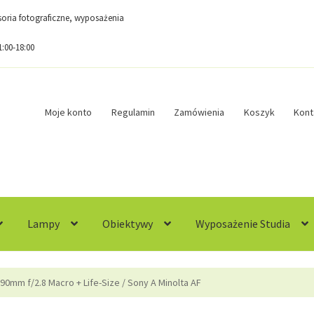
esoria fotograficzne, wyposażenia
1:00-18:00
Moje konto
Regulamin
Zamówienia
Koszyk
Kont
Lampy
Obiektywy
Wyposażenie Studia
egulamin
Sample Page
Sklep
Zamówienia
90mm f/2.8 Macro + Life-Size / Sony A Minolta AF