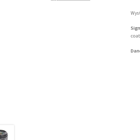
Wyst
Sig
coat
Dane