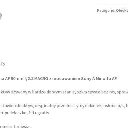
f/2.8
Macro
Kategorie:
Obiek
+
Life-
Size
/
Sony
A
Minolta
is
AF
ma AF 90mm f/2.8 MACRO z mocowaniem Sony A Minolta AF
ktyw używany w bardzo dobrym stanie, szkła czyste bez rys, spra
stawie: obiektyw, oryginalny przedni i tylny dekielek, osłona p/s, 
 + pudełeczko, filtr gratis
ancja: 1 miesiąc