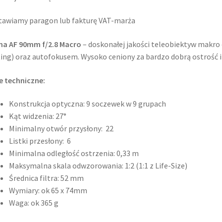
awiamy paragon lub fakturę VAT-marża
ma AF 90mm f/2.8 Macro
– doskonałej jakości teleobiektyw makro 
ing) oraz autofokusem. Wysoko ceniony za bardzo dobrą ostrość i 
 techniczne:
Konstrukcja optyczna: 9 soczewek w 9 grupach
Kąt widzenia: 27°
Minimalny otwór przysłony: 22
Listki przesłony: 6
Minimalna odległość ostrzenia: 0,33 m
Maksymalna skala odwzorowania: 1:2 (1:1 z Life-Size)
Średnica filtra: 52 mm
Wymiary: ok 65 x 74mm
Waga: ok 365 g