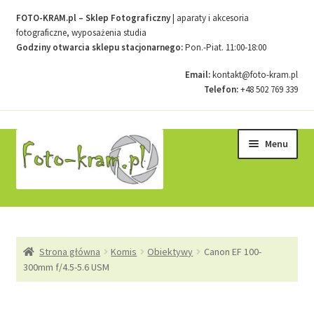
FOTO-KRAM.pl – Sklep Fotograficzny
| aparaty i akcesoria
fotograficzne, wyposażenia studia
Godziny otwarcia sklepu stacjonarnego:
Pon.-Piat. 11:00-18:00
Email:
kontakt@foto-kram.pl
Telefon:
+48 502 769 339
Przejdź
Przejdź
Menu
do
do
nawigacji
treści
Strona główna
Strona główna
Komis
Obiektywy
Canon EF 100-
Kontakt
300mm f/4.5-5.6 USM
Koszyk