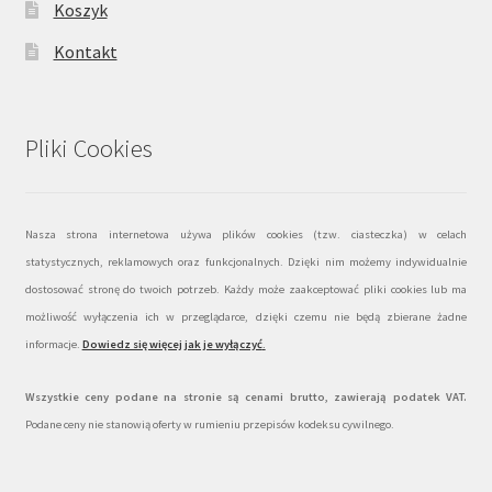
Koszyk
Kontakt
Pliki Cookies
Nasza strona internetowa używa plików cookies (tzw. ciasteczka) w celach
statystycznych, reklamowych oraz funkcjonalnych. Dzięki nim możemy indywidualnie
dostosować stronę do twoich potrzeb. Każdy może zaakceptować pliki cookies lub ma
możliwość wyłączenia ich w przeglądarce, dzięki czemu nie będą zbierane żadne
informacje.
Dowiedz się więcej jak je wyłączyć
.
Wszystkie ceny podane na stronie są cenami brutto, zawierają podatek VAT.
Podane ceny nie stanowią oferty w rumieniu przepisów kodeksu cywilnego.