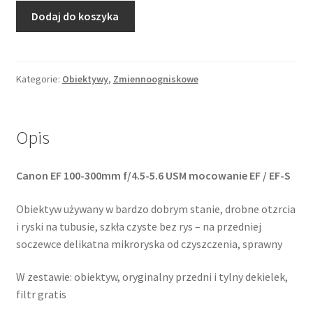
ilość
Dodaj do koszyka
Canon
EF
100-
300mm
Kategorie:
Obiektywy
,
Zmiennoogniskowe
f/4.5-
5.6
USM
Opis
Canon EF 100-300mm f/4.5-5.6 USM mocowanie EF / EF-S
Obiektyw używany w bardzo dobrym stanie, drobne otzrcia
i ryski na tubusie, szkła czyste bez rys – na przedniej
soczewce delikatna mikroryska od czyszczenia, sprawny
W zestawie: obiektyw, oryginalny przedni i tylny dekielek,
filtr gratis