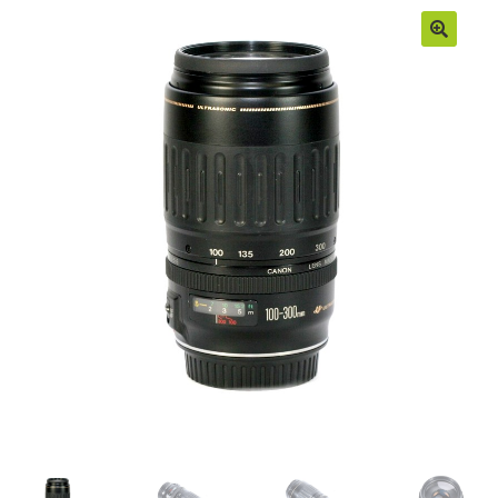
Moje konto
Regulamin
Sample Page
Sklep
Zamówienia