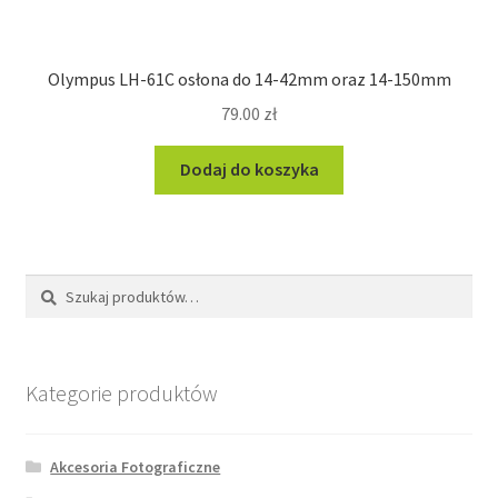
Olympus LH-61C osłona do 14-42mm oraz 14-150mm
79.00
zł
Dodaj do koszyka
Szukaj:
Szukaj
Kategorie produktów
Akcesoria Fotograficzne