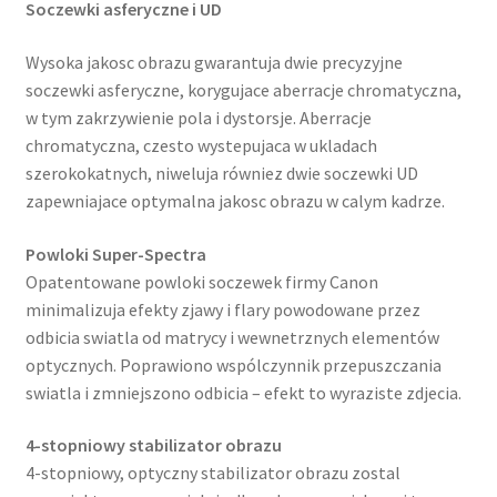
Soczewki asferyczne i UD
Wysoka jakosc obrazu gwarantuja dwie precyzyjne
soczewki asferyczne, korygujace aberracje chromatyczna,
w tym zakrzywienie pola i dystorsje. Aberracje
chromatyczna, czesto wystepujaca w ukladach
szerokokatnych, niweluja równiez dwie soczewki UD
zapewniajace optymalna jakosc obrazu w calym kadrze.
Powloki Super-Spectra
Opatentowane powloki soczewek firmy Canon
minimalizuja efekty zjawy i flary powodowane przez
odbicia swiatla od matrycy i wewnetrznych elementów
optycznych. Poprawiono wspólczynnik przepuszczania
swiatla i zmniejszono odbicia – efekt to wyraziste zdjecia.
4-stopniowy stabilizator obrazu
4-stopniowy, optyczny stabilizator obrazu zostal