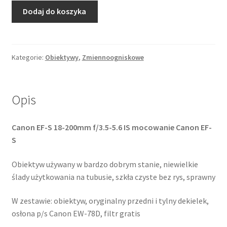
ilość
Dodaj do koszyka
Canon
EF-
S
18-
Kategorie:
Obiektywy
,
Zmiennoogniskowe
200mm
f/3.5-
5.6
Opis
IS
Canon EF-S 18-200mm f/3.5-5.6 IS mocowanie Canon EF-
S
Obiektyw używany w bardzo dobrym stanie, niewielkie
ślady użytkowania na tubusie, szkła czyste bez rys, sprawny
W zestawie: obiektyw, oryginalny przedni i tylny dekielek,
osłona p/s Canon EW-78D, filtr gratis