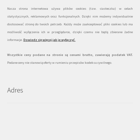
Nasza strona internetowa używa plików cookies (tzw. ciasteczka) w celach
statystycznych, reklamowych oraz funkcjonalnych. Dzięki nim możemy indywidualnie
dostosować stronę do twoich potrzeb. Każdy może zaakceptować pliki cookies lub ma
możliwość wyłączenia ich w przeglądarce, dzięki czemu nie będą zbierane żadne
informacje.
Dowiedz się więcej jak je wyłączyć
.
Wszystkie ceny podane na stronie są cenami brutto, zawierają podatek VAT.
Podane ceny nie stanowią oferty w rumieniu przepisów kodeksu cywilnego.
Adres