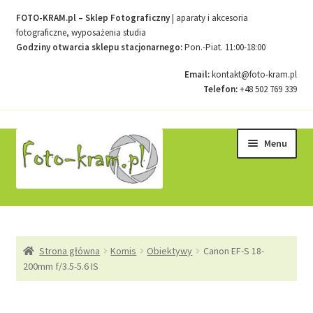
FOTO-KRAM.pl – Sklep Fotograficzny
| aparaty i akcesoria
fotograficzne, wyposażenia studia
Godziny otwarcia sklepu stacjonarnego:
Pon.-Piat. 11:00-18:00
Email:
kontakt@foto-kram.pl
Telefon:
+48 502 769 339
Przejdź
Przejdź
Menu
do
do
nawigacji
treści
Strona główna
Strona główna
Komis
Obiektywy
Canon EF-S 18-
Kontakt
200mm f/3.5-5.6 IS
Koszyk