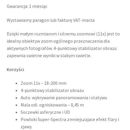
Gwarancja: 1 miesiąc
Wystawiamy paragon lub fakturę VAT-marża
Dzięki małym rozmiarom i silnemu zoomowi (11x) jest to
idealny obiektyw zoom ogólnego przeznaczenia dla
aktywnych fotografów. 4-punktowy stabilizator obrazu
zapewnia swietne wyniki w slabym swietle.
Korzyści
Zoom 11x – 18-200 mm
4-punktowy stabilizator obrazu
Auto. wykrywanie panoramowania i statywu
Mala odl. ogniskowania – 0,45 m
Soczewki asferyczne i UD
Powloki Super-Spectra zmniejszajace efekt flary i
zjawy