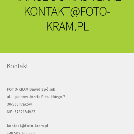
KONTAKT@FOTO-
KRAM.PL
Kontakt
FOTO-KRAM Dawid Spólnik
ul. Legionów Józefa Piłsudskiego 7
30-509 Kraków
NIP: 6792154927
kontakt@foto-kram.pl
+48 502 769 339