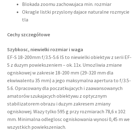
Blokada zoomu zachowujaca min. rozmiar
Okragle listki przyslony dajace naturalne rozmycie
tla
Cechy szczegółowe
Szybkosc, niewielki rozmiar i waga
EF-S 18-200mm f/3.5-5.6 IS to niewielki obiektyw z serii EF-
S z duzym powiekszeniem – ok. 11x. Umozliwia zmiane
ogniskowej w zakresie 18-200 mm (29-320 mm dla
ekwiwalentu 35 mm) a jego maksymalna apertura to f/3.5-
5.6. Opracowany dla poczatkujacych i zaawansowanych
amatorów szukajacych obiektywu z optycznym
stabilizatorem obrazu i duzym zakresem zmiany
ogniskowej. Wazy tylko 595 g przy rozmiarach 78,6 x 102
mm. Minimalna odleglosc ogniskowania wynosi 0,45 m we
wszystkich powiekszeniach.