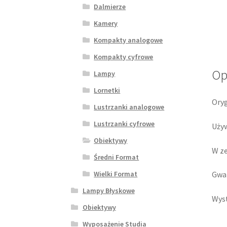
Dalmierze
Kamery
Kompakty analogowe
Kompakty cyfrowe
Op
Lampy
Lornetki
Oryg
Lustrzanki analogowe
Lustrzanki cyfrowe
Używ
Obiektywy
W ze
Średni Format
Gwar
Wielki Format
Lampy Błyskowe
Wyst
Obiektywy
Wyposażenie Studia