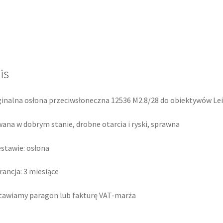
Elmarit-
m
28mm
is
inalna osłona przeciwsłoneczna 12536 M2.8/28 do obiektywów Le
ana w dobrym stanie, drobne otarcia i ryski, sprawna
stawie: osłona
ancja: 3 miesiące
awiamy paragon lub fakturę VAT-marża