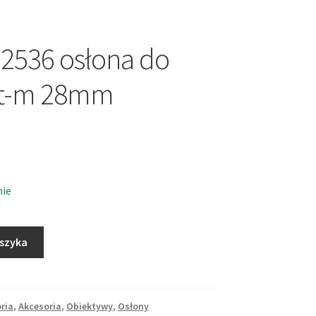
12536 osłona do
it-m 28mm
nie
oszyka
ria
,
Akcesoria
,
Obiektywy
,
Osłony