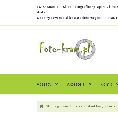
FOTO-KRAM.pl – Sklep Fotograficzny
| aparaty i akc
studia
Godziny otwarcia sklepu stacjonarnego:
Pon.-Piat. 1
Przejdź
Przejdź
do
do
nawigacji
treści
Aparaty
Akcesoria
Komis
Strona główna
Kontakt
Koszyk
Moje konto
R
Strona główna
Komis
Obiektywy
Leica 