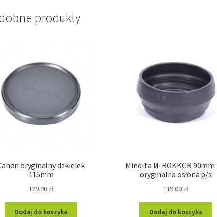
dobne produkty
Canon oryginalny dekielek
Minolta M-ROKKOR 90mm 
115mm
oryginalna osłona p/s
129.00
zł
119.00
zł
Dodaj do koszyka
Dodaj do koszyka