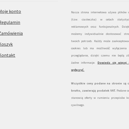
Moje konto
Nasza strona internetowa używa plików c
(tzw. ciasteczka) w celach statystyc
Regulamin
reklamowych oraz funkcjonalnych. Dzię
Zamówienia
możemy indywidualnie dostosować str
twoich potrzeb. Każdy może zaakceptować
Koszyk
cookies lub ma możliwość wyłączenia
Kontakt
przeglądarce, dzięki czemu nie będą zb
żadne informacje.
Dowiedz się więcej 
wyłączyć
.
Wszystkie ceny podane na stronie są 
brutto, zawierają podatek VAT.
Podane ce
stanowią oferty w rumieniu przepisów k
cywilnego.