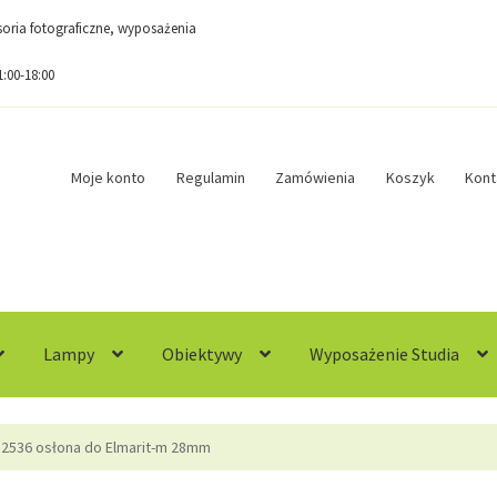
esoria fotograficzne, wyposażenia
1:00-18:00
Moje konto
Regulamin
Zamówienia
Koszyk
Kont
Lampy
Obiektywy
Wyposażenie Studia
egulamin
Sample Page
Sklep
Zamówienia
12536 osłona do Elmarit-m 28mm