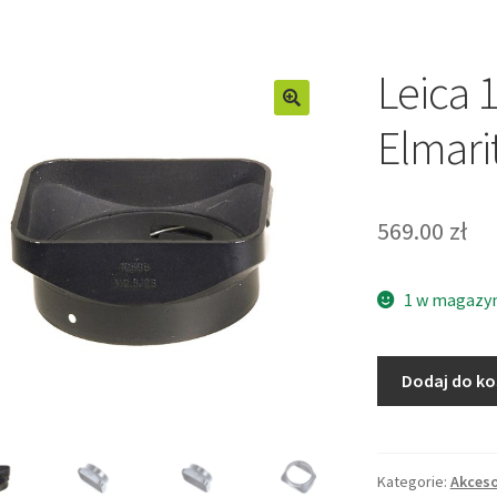
Leica 
Elmar
569.00
zł
1 w magazy
ilość
Dodaj do k
Leica
12536
osłona
do
Kategorie:
Akceso