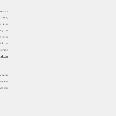
ookies
znych,
ki nim
onę do
 pliki
 ich w
ierane
jak je
cenami
ny nie
odeksu