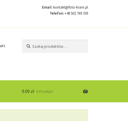
Email:
kontakt@foto-kram.pl
Telefon:
+48 502 769 339
Szukaj:
Szukaj
akt
0.00
zł
0 Produkt