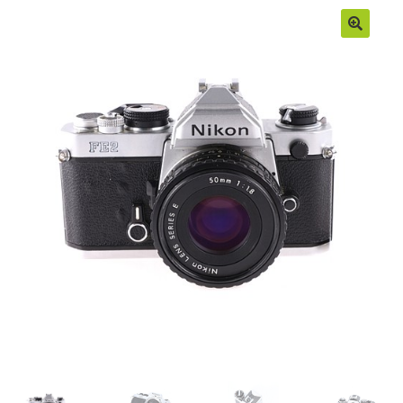
Moje konto
Regulamin
Sample Page
Sklep
Zamówienia