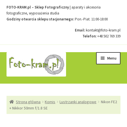
FOTO-KRAM.pl – Sklep Fotograficzny
| aparaty i akcesoria
fotograficzne, wyposażenia studia
Godziny otwarcia sklepu stacjonarnego:
Pon.-Piat. 11:00-18:00
Email:
kontakt@foto-kram.pl
Telefon:
+48 502 769 339
Przejdź
Przejdź
Menu
do
do
nawigacji
treści
Strona główna
Strona główna
Komis
Lustrzanki analogowe
Nikon FE2
Kontakt
+ Nikkor 50mm f/1.8 SE
Koszyk