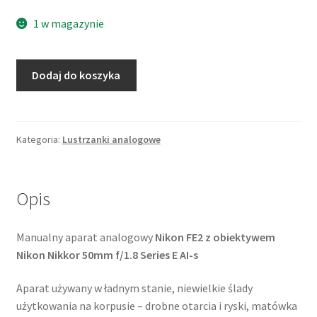
1 w magazynie
ilość
Dodaj do koszyka
Nikon
FE2
+
Nikkor
Kategoria:
Lustrzanki analogowe
50mm
f/1.8
SE
Opis
Manualny aparat analogowy
Nikon FE2 z obiektywem
Nikon Nikkor 50mm f/1.8 Series E AI-s
Aparat używany w ładnym stanie, niewielkie ślady
użytkowania na korpusie – drobne otarcia i ryski, matówka