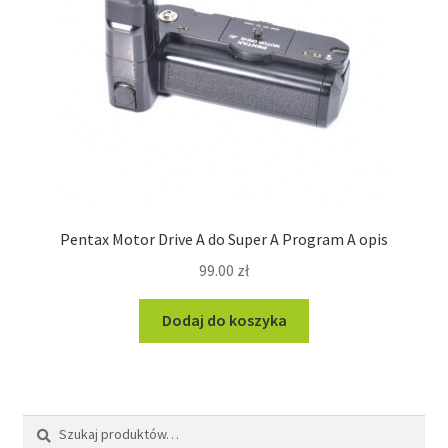
Pentax Motor Drive A do Super A Program A opis
99.00
zł
Dodaj do koszyka
Szukaj:
Szukaj