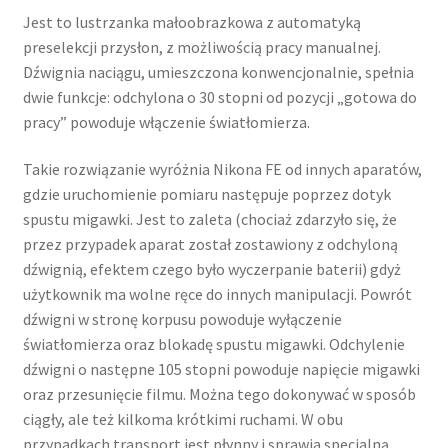
Jest to lustrzanka małoobrazkowa z automatyką
preselekcji przysłon, z możliwością pracy manualnej.
Dźwignia naciągu, umieszczona konwencjonalnie, spełnia
dwie funkcje: odchylona o 30 stopni od pozycji „gotowa do
pracy” powoduje włączenie światłomierza.
Takie rozwiązanie wyróżnia Nikona FE od innych aparatów,
gdzie uruchomienie pomiaru następuje poprzez dotyk
spustu migawki. Jest to zaleta (chociaż zdarzyło się, że
przez przypadek aparat został zostawiony z odchyloną
dźwignią, efektem czego było wyczerpanie baterii) gdyż
użytkownik ma wolne ręce do innych manipulacji. Powrót
dźwigni w stronę korpusu powoduje wyłączenie
światłomierza oraz blokadę spustu migawki. Odchylenie
dźwigni o następne 105 stopni powoduje napięcie migawki
oraz przesunięcie filmu. Można tego dokonywać w sposób
ciągły, ale też kilkoma krótkimi ruchami. W obu
przypadkach transport jest płynny i sprawia specjalną