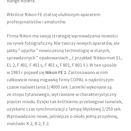
Range Rovera…”
Wkrótce Nikon FE stał się ulubionym aparatem
profesjonalistów i amatorów.
Firma Nikon ma swoją strategię wprowadzania nowości
na rynek fotograficzny. Nie tworzy nowych aparatów, ale
jakby ” upycha ” nowoczesną technologię w starych,
sprawdzonych ” opakowaniach „.( przykład: Nikkormat EL,
EL 2, F 401, F 401 s, F 401 x, F 801, F 801 S ). W ten sposób
w 1983 r pojawił się
Nikon FE 2
. Zastosowano w nim
całkowicie nową migawkę firmy COPAL o najkrótszym
czasie naświetlania 1/4000 sek. Lamelki wykonane są
ze stopu tytanowego, wytrawiane w charakterystyczny
plaster miodu. Dzięki tak krótkiemu przebiegowi lamelek,
uzyskano czas synchronizacji z lampą błyskową 1/250 sek.
Wprowadzono nowe, jaśniejsze o około jedną przysłonę,
matówki: K 2, B 2, E 2.