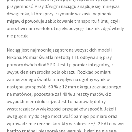
przyjemność. Przy dźwigni naciągu znajduje się mniejsza
dźwigienka, której przytrzymanie w czasie napinania
migawki powoduje zablokowanie transportu filmu, czyli
umożliwi nam wielokrotną ekspozycję. Licznik zdjęć wtedy
nie pracuje.
Naciąg jest najmocniejszą stroną wszystkich modeli
Nikona. Pomiar światła metodą TTL odbywa się przy
pomocy dwóch diod SPD. Jest tp pomiar integralny, z
uwypukleniem środka pola obrazu. Rozkład pomiaru
zamierzonego światła ma wpływ na ogólny wynik w
następujący sposób: 60 % z 12 mm okręgu zaznaczonego
na matówce, pozostałe zaś 40 % z reszty matówki z
uwypukleniem dołu tejże. Jest to naprawdę dobry i
wystarczający w większości przypadków sposób. Jeżeli
uwzględnimy do tego możliwość pamięci pomiaru oraz
wprowadzenie ręcznej korekty w zakresie +/- 2 EV to nawet
bardzo trudne i niespotykane warunki świetlne nie są w