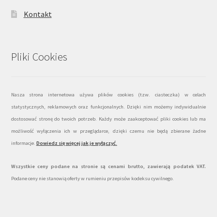
Kontakt
Pliki Cookies
Nasza strona internetowa używa plików cookies (tzw. ciasteczka) w celach
statystycznych, reklamowych oraz funkcjonalnych. Dzięki nim możemy indywidualnie
dostosować stronę do twoich potrzeb. Każdy może zaakceptować pliki cookies lub ma
możliwość wyłączenia ich w przeglądarce, dzięki czemu nie będą zbierane żadne
informacje.
Dowiedz się więcej jak je wyłączyć
.
Wszystkie ceny podane na stronie są cenami brutto, zawierają podatek VAT.
Podane ceny nie stanowią oferty w rumieniu przepisów kodeksu cywilnego.