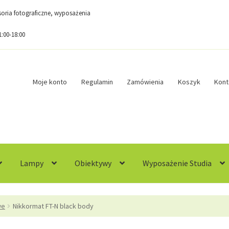
esoria fotograficzne, wyposażenia
1:00-18:00
Moje konto
Regulamin
Zamówienia
Koszyk
Kont
Lampy
Obiektywy
Wyposażenie Studia
egulamin
Sample Page
Sklep
Zamówienia
we
Nikkormat FT-N black body