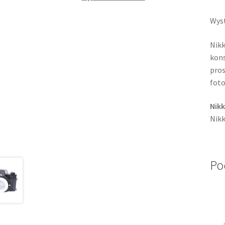
Wyst
Nikk
kons
pros
foto
Nik
Nikk
Po