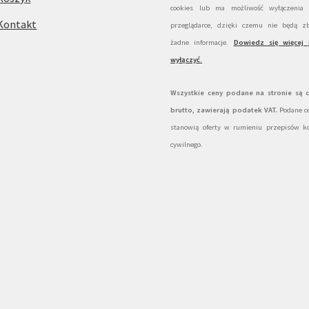
cookies lub ma możliwość wyłączenia
Kontakt
przeglądarce, dzięki czemu nie będą zb
żadne informacje.
Dowiedz się więcej 
wyłączyć
.
Wszystkie ceny podane na stronie są 
brutto, zawierają podatek VAT.
Podane ce
stanowią oferty w rumieniu przepisów k
cywilnego.