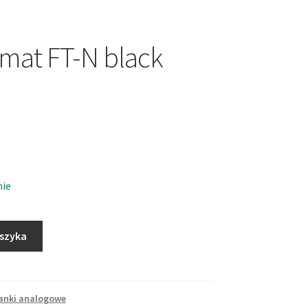
mat FT-N black
nie
oszyka
anki analogowe