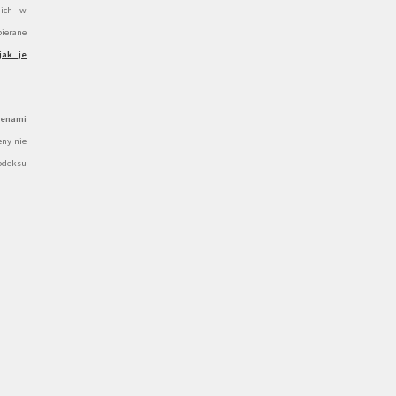
 ich w
ierane
jak je
cenami
ny nie
odeksu