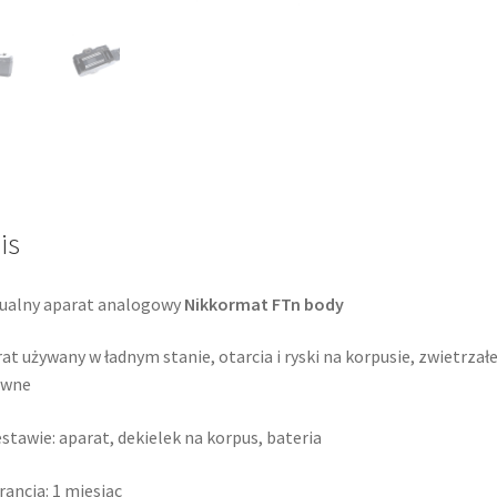
body
is
ualny aparat analogowy
Nikkormat FTn body
at używany w ładnym stanie, otarcia i ryski na korpusie, zwietrzał
awne
stawie: aparat, dekielek na korpus, bateria
ancja: 1 miesiąc