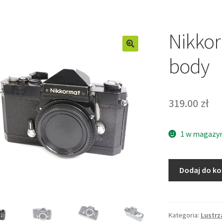
Nikkor
body
319.00
zł
1 w magazy
ilość
Dodaj do k
Nikkormat
FT-
N
black
Kategoria:
Lustrz