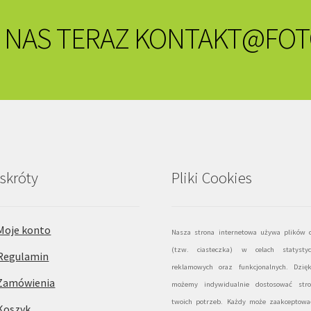
 NAS TERAZ
KONTAKT@FOT
skróty
Pliki Cookies
Moje konto
Nasza strona internetowa używa plików c
(tzw. ciasteczka) w celach statystyc
Regulamin
reklamowych oraz funkcjonalnych. Dzię
Zamówienia
możemy indywidualnie dostosować str
twoich potrzeb. Każdy może zaakceptować
Koszyk