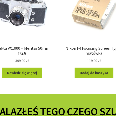
akta VX1000 + Meritar 50mm
Nikon F4 Focusing Screen Ty
f/2.8
matówka
399.00
zł
119.00
zł
Dowiedz się więcej
Dodaj do koszyka
NALAZŁEŚ TEGO CZEGO SZ