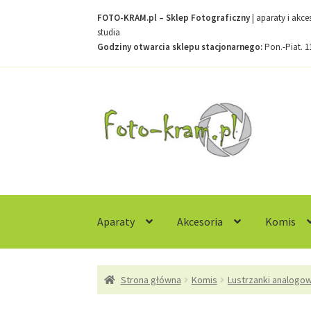
FOTO-KRAM.pl – Sklep Fotograficzny
| aparaty i akc
studia
Godziny otwarcia sklepu stacjonarnego:
Pon.-Piat. 1
Przejdź
Przejdź
do
do
nawigacji
treści
Aparaty
Akcesoria
Komis
Strona główna
Kontakt
Koszyk
Moje konto
R
Strona główna
Komis
Lustrzanki analogo