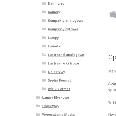
Dalmierze
Kamery
Kompakty analogowe
Kompakty cyfrowe
Lampy
Lornetki
Lustrzanki analogowe
Op
Lustrzanki cyfrowe
Man
Obiektywy
Średni Format
Apar
Wielki Format
spr
Lampy Błyskowe
W ze
Obiektywy
Gwar
Wyposażenie Studia