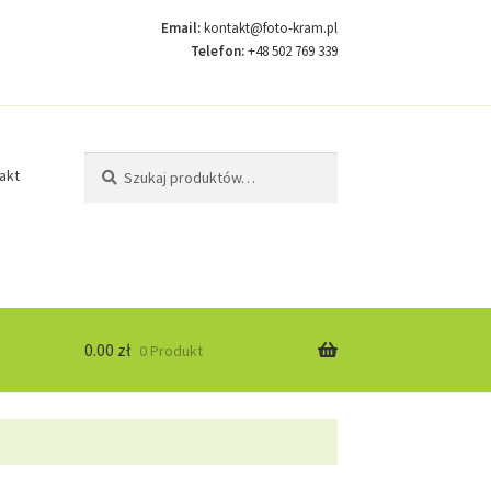
Email:
kontakt@foto-kram.pl
Telefon:
+48 502 769 339
Szukaj:
Szukaj
akt
0.00
zł
0 Produkt