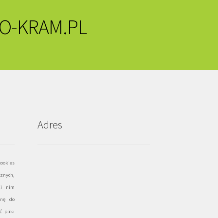
O-KRAM.PL
Adres
ookies
znych,
ki nim
onę do
 pliki