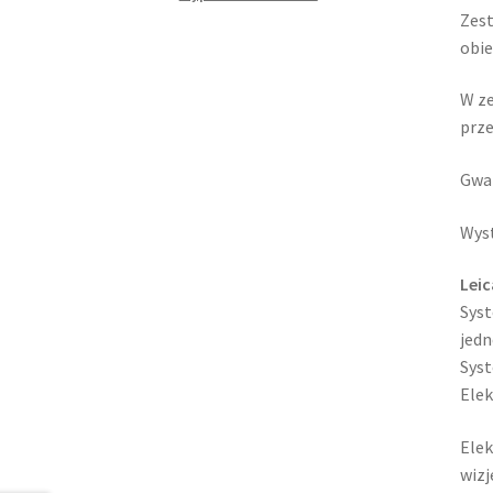
Zest
obie
W ze
prze
Gwar
Wyst
Leic
Syst
jedn
Syst
Elek
Elek
wizj