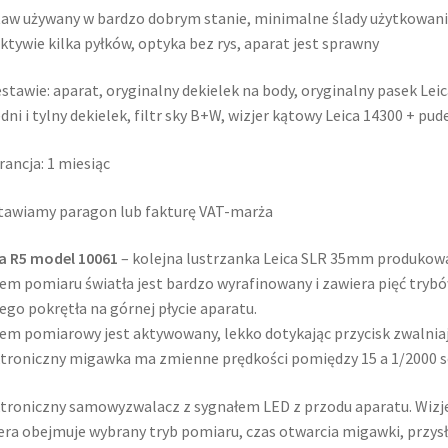
aw używany w bardzo dobrym stanie, minimalne ślady użytkowani
ktywie kilka pyłków, optyka bez rys, aparat jest sprawny
stawie: aparat, oryginalny dekielek na body, oryginalny pasek Leica
dni i tylny dekielek, filtr sky B+W, wizjer kątowy Leica 14300 + pud
ancja: 1 miesiąc
awiamy paragon lub fakturę VAT-marża
a R5 model 10061
– kolejna lustrzanka Leica SLR 35mm produkowa
em pomiaru światła jest bardzo wyrafinowany i zawiera pięć try
ego pokrętła na górnej płycie aparatu.
em pomiarowy jest aktywowany, lekko dotykając przycisk zwalniaj
troniczny migawka ma zmienne prędkości pomiędzy 15 a 1/2000 se
troniczny samowyzwalacz z sygnałem LED z przodu aparatu. Wizj
era obejmuje wybrany tryb pomiaru, czas otwarcia migawki, przys