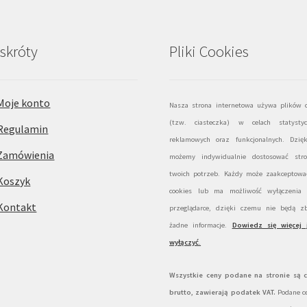
skróty
Pliki Cookies
Moje konto
Nasza strona internetowa używa plików c
(tzw. ciasteczka) w celach statystyc
Regulamin
reklamowych oraz funkcjonalnych. Dzię
Zamówienia
możemy indywidualnie dostosować str
twoich potrzeb. Każdy może zaakceptować
Koszyk
cookies lub ma możliwość wyłączenia
Kontakt
przeglądarce, dzięki czemu nie będą zb
żadne informacje.
Dowiedz się więcej 
wyłączyć
.
Wszystkie ceny podane na stronie są 
brutto, zawierają podatek VAT.
Podane ce