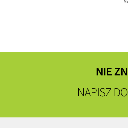
M
NIE Z
NAPISZ DO