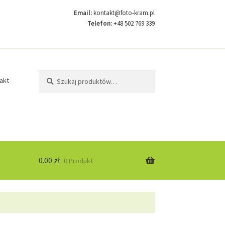
Email:
kontakt@foto-kram.pl
Telefon:
+48 502 769 339
Szukaj:
Szukaj
akt
0.00
zł
0 Produkt