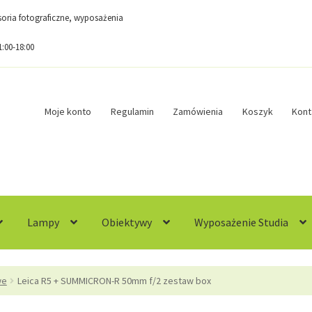
esoria fotograficzne, wyposażenia
1:00-18:00
Moje konto
Regulamin
Zamówienia
Koszyk
Kont
Lampy
Obiektywy
Wyposażenie Studia
egulamin
Sample Page
Sklep
Zamówienia
we
Leica R5 + SUMMICRON-R 50mm f/2 zestaw box