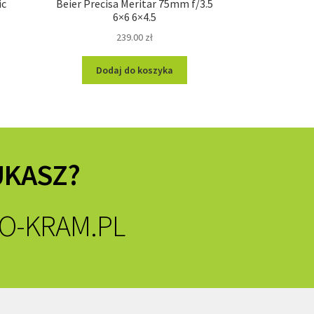
ic
Beier Precisa Meritar 75mm f/3.5
6×6 6×4.5
239.00
zł
Dodaj do koszyka
UKASZ?
O-KRAM.PL