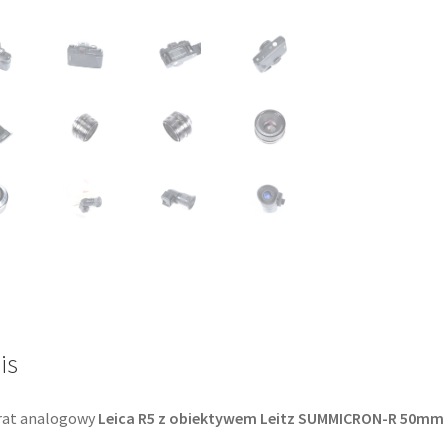
R
50mm
f/2
zestaw
box
is
rat analogowy
Leica R5 z obiektywem Leitz SUMMICRON-R 50mm 