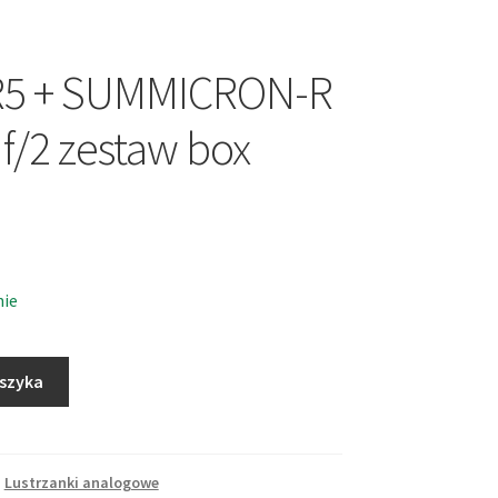
 R5 + SUMMICRON-R
/2 zestaw box
nie
oszyka
,
Lustrzanki analogowe