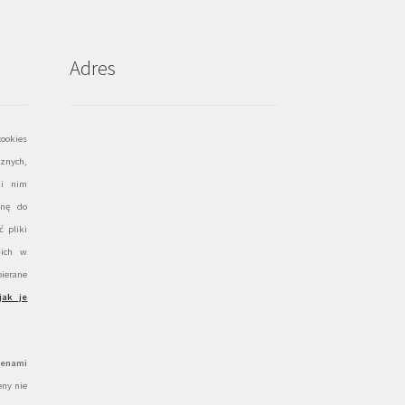
Adres
ookies
znych,
ki nim
onę do
 pliki
 ich w
ierane
jak je
cenami
ny nie