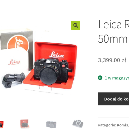
Leica
50mm f
3,399.00
zł
1 w magazy
ilość
Dodaj do k
Leica
R5
+
SUMMICRON-
Kategorie:
Komis