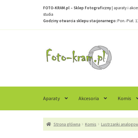
FOTO-KRAM.pl – Sklep Fotograficzny
| aparaty i akc
studia
Godziny otwarcia sklepu stacjonarnego:
Pon.-Piat. 1
Przejdź
Przejdź
do
do
nawigacji
treści
Aparaty
Akcesoria
Komis
Strona główna
Kontakt
Koszyk
Moje konto
R
Strona główna
Komis
Lustrzanki analogo