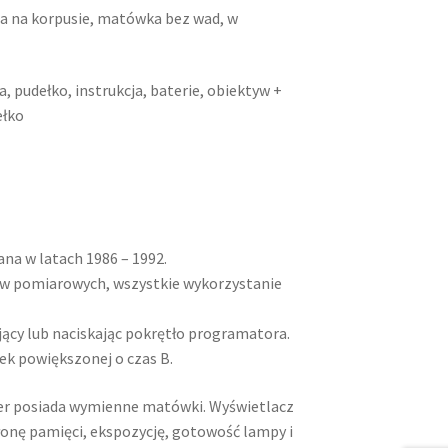
a na korpusie, matówka bez wad, w
, pudełko, instrukcja, baterie, obiektyw +
ełko
na w latach 1986 – 1992.
bów pomiarowych, wszystkie wykorzystanie
ący lub naciskając pokrętło programatora.
k powiększonej o czas B.
er posiada wymienne matówki. Wyświetlacz
łonę pamięci, ekspozycję, gotowość lampy i