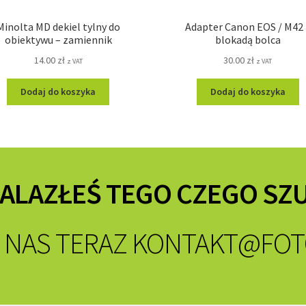
Minolta MD dekiel tylny do
Adapter Canon EOS / M42 
obiektywu – zamiennik
blokadą bolca
14.00
zł
30.00
zł
z VAT
z VAT
Dodaj do koszyka
Dodaj do koszyka
NALAZŁEŚ TEGO CZEGO SZ
 NAS TERAZ
KONTAKT@FOT