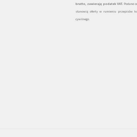
brutto, zawierają podatek VAT.
Podane ce
stanowią oferty w rumieniu przepisów k
cywilnego.