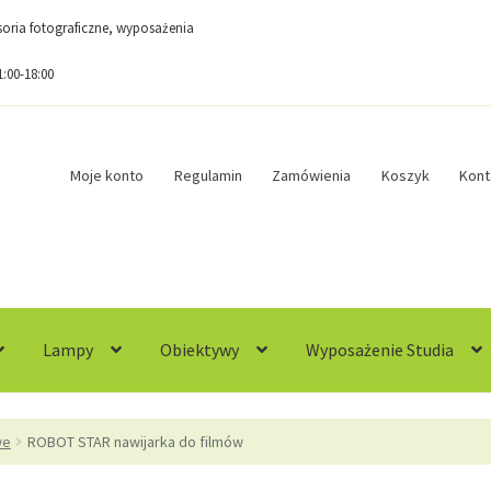
esoria fotograficzne, wyposażenia
1:00-18:00
Moje konto
Regulamin
Zamówienia
Koszyk
Kont
Lampy
Obiektywy
Wyposażenie Studia
egulamin
Sample Page
Sklep
Zamówienia
we
ROBOT STAR nawijarka do filmów