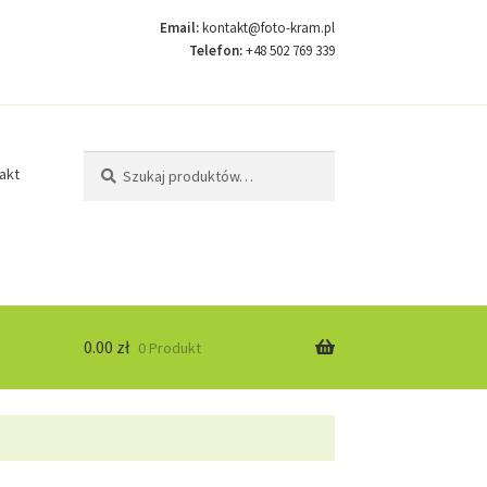
Email:
kontakt@foto-kram.pl
Telefon:
+48 502 769 339
Szukaj:
Szukaj
akt
0.00
zł
0 Produkt