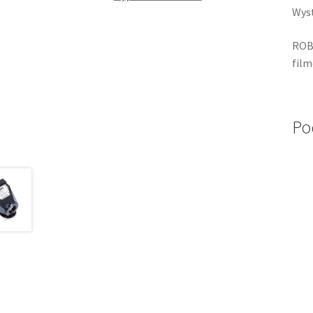
Wyst
ROBO
film
Po