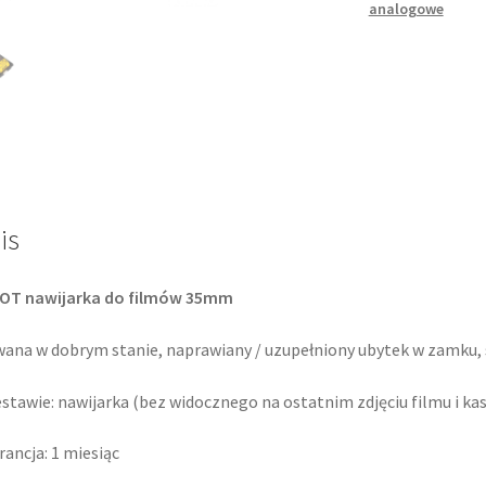
analogowe
filmów
is
OT nawijarka do filmów 35mm
ana w dobrym stanie, naprawiany / uzupełniony ubytek w zamku,
stawie: nawijarka (bez widocznego na ostatnim zdjęciu filmu i kas
ancja: 1 miesiąc