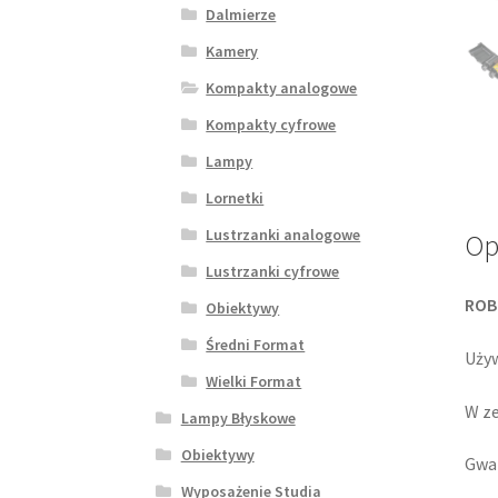
Dalmierze
Kamery
Kompakty analogowe
Kompakty cyfrowe
Lampy
Lornetki
Lustrzanki analogowe
Op
Lustrzanki cyfrowe
ROB
Obiektywy
Średni Format
Używ
Wielki Format
W ze
Lampy Błyskowe
Obiektywy
Gwar
Wyposażenie Studia