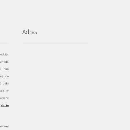
Adres
ookies
znych,
ki nim
onę do
 pliki
 ich w
ierane
jak je
cenami