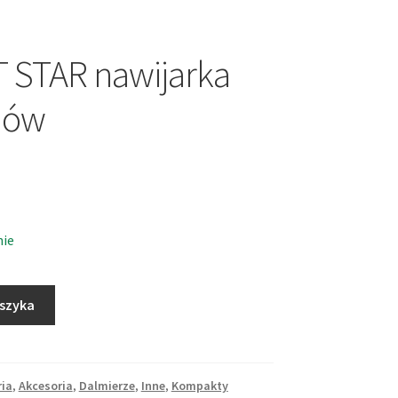
 STAR nawijarka
mów
nie
oszyka
ria
,
Akcesoria
,
Dalmierze
,
Inne
,
Kompakty