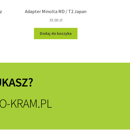
z
Adapter Minolta MD / T2 Japan
35.00
zł
Dodaj do koszyka
UKASZ?
O-KRAM.PL