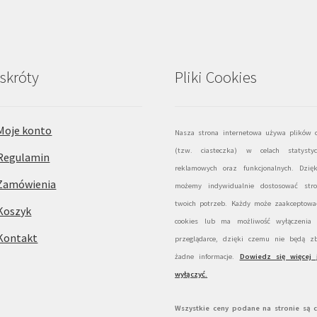
skróty
Pliki Cookies
Moje konto
Nasza strona internetowa używa plików c
(tzw. ciasteczka) w celach statystyc
Regulamin
reklamowych oraz funkcjonalnych. Dzię
Zamówienia
możemy indywidualnie dostosować str
twoich potrzeb. Każdy może zaakceptować
Koszyk
cookies lub ma możliwość wyłączenia
Kontakt
przeglądarce, dzięki czemu nie będą zb
żadne informacje.
Dowiedz się więcej 
wyłączyć
.
Wszystkie ceny podane na stronie są 