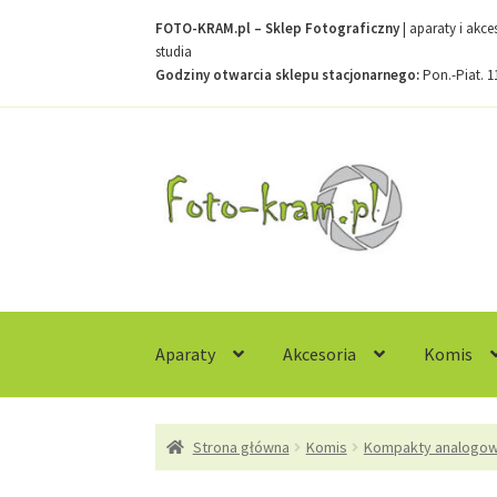
FOTO-KRAM.pl – Sklep Fotograficzny
| aparaty i akc
studia
Godziny otwarcia sklepu stacjonarnego:
Pon.-Piat. 1
Przejdź
Przejdź
do
do
nawigacji
treści
Aparaty
Akcesoria
Komis
Strona główna
Kontakt
Koszyk
Moje konto
R
Strona główna
Komis
Kompakty analogo