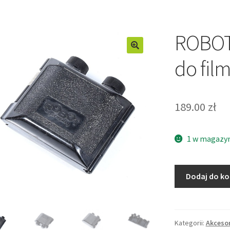
ROBOT
do fil
189.00
zł
1 w magazy
ilość
Dodaj do k
ROBOT
STAR
nawijarka
do
Kategorii:
Akceso