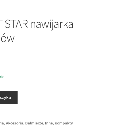
 STAR nawijarka
mów
nie
oszyka
ria
,
Akcesoria
,
Dalmierze
,
Inne
,
Kompakty