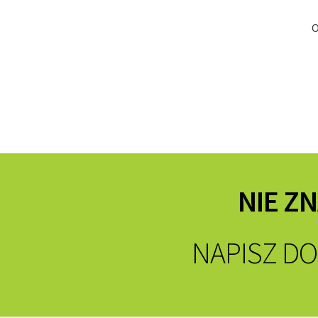
O
NIE Z
NAPISZ DO