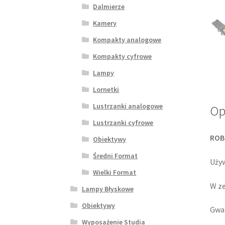
Dalmierze
Kamery
Kompakty analogowe
Kompakty cyfrowe
Lampy
Lornetki
Lustrzanki analogowe
Op
Lustrzanki cyfrowe
ROB
Obiektywy
Średni Format
Używ
Wielki Format
W ze
Lampy Błyskowe
Obiektywy
Gwar
Wyposażenie Studia