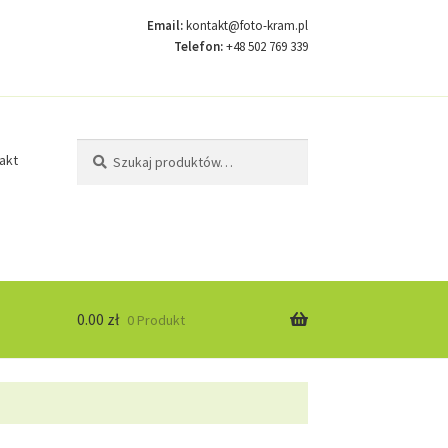
Email:
kontakt@foto-kram.pl
Telefon:
+48 502 769 339
Szukaj:
Szukaj
akt
0.00
zł
0 Produkt