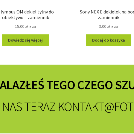
lympus OM dekiel tylny do
Sony NEX E dekielek na bo
obiektywu – zamiennik
zamiennik
15.00
zł
3.00
zł
z VAT
z VAT
Dowiedz się więcej
Dodaj do koszyka
NALAZŁEŚ TEGO CZEGO SZ
 NAS TERAZ
KONTAKT@FOT