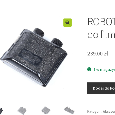
ROBOT
do fil
239.00
zł
1 w magazy
ilość
Dodaj do k
ROBOT
STAR
nawijarka
do
Kategorii:
Akceso