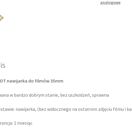
analogowe
filmów
is
OT nawijarka do filmów 35mm
ana w bardzo dobrym stanie, bez uszkodzeń, sprawna
stawie: nawijarka, (bez widocznego na ostatnim zdjęciu filmu i ka
ancja: 1 miesiąc