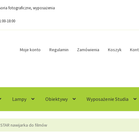
esoria fotograficzne, wyposażenia
1:00-18:00
Moje konto
Regulamin
Zamówienia
Koszyk
Kont
Lampy
Obiektywy
Wyposażenie Studia
egulamin
Sample Page
Sklep
Zamówienia
STAR nawijarka do filmów