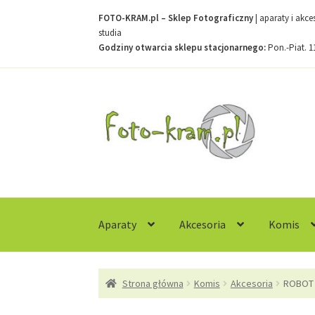
FOTO-KRAM.pl – Sklep Fotograficzny
| aparaty i akc
studia
Godziny otwarcia sklepu stacjonarnego:
Pon.-Piat. 1
Przejdź
Przejdź
do
do
nawigacji
treści
Aparaty
Akcesoria
Komis
Strona główna
Kontakt
Koszyk
Moje konto
R
Strona główna
Komis
Akcesoria
ROBOT 