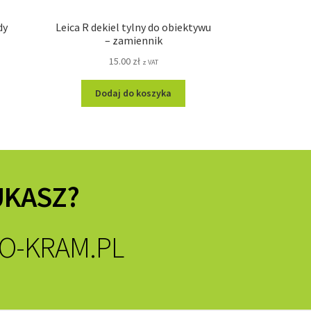
dy
Leica R dekiel tylny do obiektywu
– zamiennik
15.00
zł
z VAT
Dodaj do koszyka
UKASZ?
O-KRAM.PL