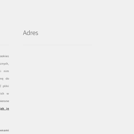
Adres
ookies
znych,
ki nim
onę do
 pliki
 ich w
ierane
jak je
cenami