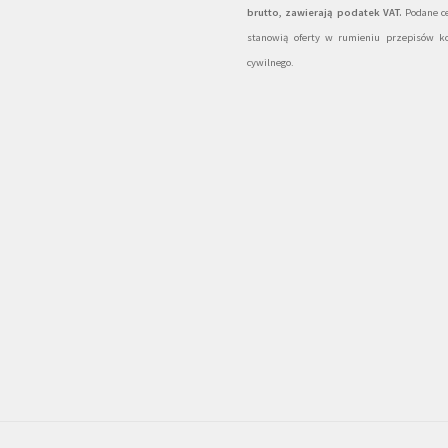
brutto, zawierają podatek VAT.
Podane ce
stanowią oferty w rumieniu przepisów k
cywilnego.