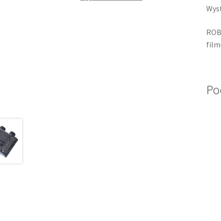
Wyst
ROBO
film
Po