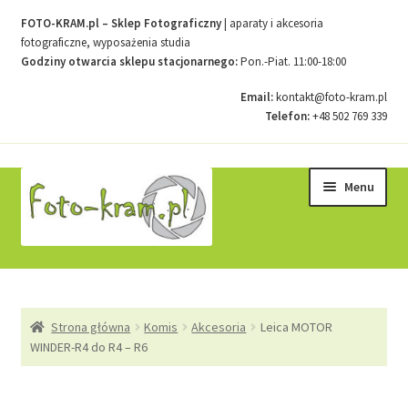
FOTO-KRAM.pl – Sklep Fotograficzny
| aparaty i akcesoria
fotograficzne, wyposażenia studia
Godziny otwarcia sklepu stacjonarnego:
Pon.-Piat. 11:00-18:00
Email:
kontakt@foto-kram.pl
Telefon:
+48 502 769 339
Przejdź
Przejdź
Menu
do
do
nawigacji
treści
Strona główna
Strona główna
Komis
Akcesoria
Leica MOTOR
Kontakt
WINDER-R4 do R4 – R6
Koszyk