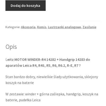
ilość
Dodaj do koszyka
Leica
MOTOR
WINDER-
R4
Kategorie:
Akcesoria
,
Komis
,
Lustrzanki analogowe
,
Zasilanie
do
R4
-
Opis
R6
L
eitz MOTOR WINDER-R4 14282 + Handgrip 14283 do
aparatów Leica R4, R4S, R5, R6, R6.2, R-E, R7 ?
Stan bardzo dobry, niewielkie ślady użytkowania, sklejony
koszyk na baterie
W zestawie: winder + górna zaślepka, handgrip, koszyk na
baterie, pudełka Leica