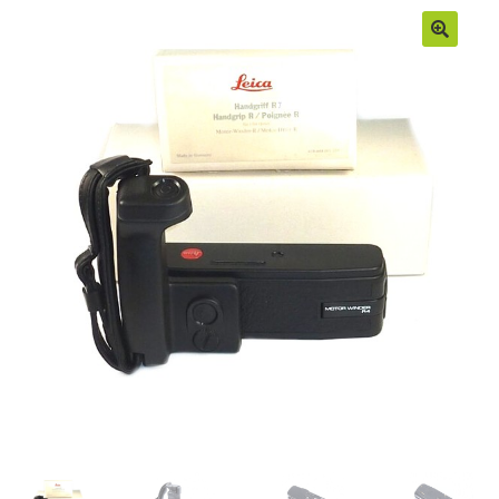
Moje konto
Regulamin
Sample Page
Sklep
Zamówienia