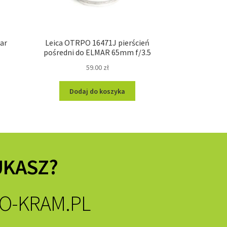
mar
Leica OTRPO 16471J pierścień
pośredni do ELMAR 65mm f/3.5
59.00
zł
Dodaj do koszyka
UKASZ?
O-KRAM.PL