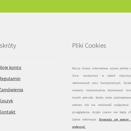
skróty
Pliki Cookies
Moje konto
Nasza strona internetowa używa plików c
(tzw. ciasteczka) w celach statystyc
Regulamin
reklamowych oraz funkcjonalnych. Dzię
Zamówienia
możemy indywidualnie dostosować str
twoich potrzeb. Każdy może zaakceptować
Koszyk
cookies lub ma możliwość wyłączenia
Kontakt
przeglądarce, dzięki czemu nie będą zb
żadne informacje.
Dowiedz się więcej 
wyłączyć
.