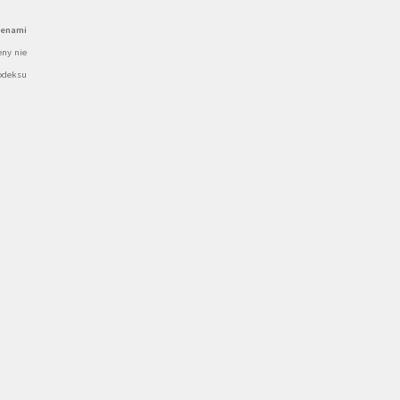
cenami
ny nie
odeksu