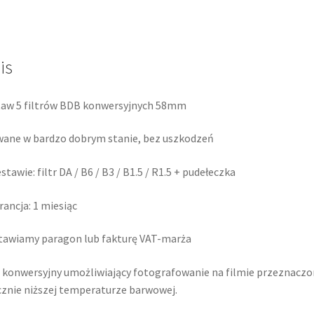
filtrów
konwersyjnych
is
aw 5 filtrów BDB konwersyjnych 58mm
ane w bardzo dobrym stanie, bez uszkodzeń
stawie: filtr DA / B6 / B3 / B1.5 / R1.5 + pudełeczka
ancja: 1 miesiąc
awiamy paragon lub fakturę VAT-marża
r konwersyjny umożliwiający fotografowanie na filmie przeznaczo
znie niższej temperaturze barwowej.