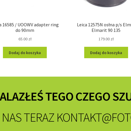
a 16585 / UOOWV adapter ring
Leica 12575N osłna p/s El
do 90mm
Elmarit 90 135
65.00
zł
179.00
zł
Dodaj do koszyka
Dodaj do koszyka
NALAZŁEŚ TEGO CZEGO SZ
 NAS TERAZ
KONTAKT@FOT