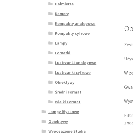
Dalmierze
Kamery
Kompakty analogowe
Op
Kompakty cyfrowe
Lampy
Zest
Lornetki
Używ
Lustrzanki analogowe
W ze
Lustrzanki cyfrowe
Obiektywy
Gwar
Średni Format
Wyst
Wielki Format
Lampy Błyskowe
Filt
Obiektywy
znac
Wyposażenie Studia