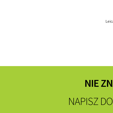
Leic
NIE Z
NAPISZ DO