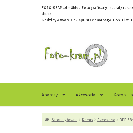
FOTO-KRAM.pl – Sklep Fotograficzny
| aparaty i akc
studia
Godziny otwarcia sklepu stacjonarnego:
Pon.-Piat. 1
Przejdź
Przejdź
do
do
nawigacji
treści
Aparaty
Akcesoria
Komis
Strona główna
Kontakt
Koszyk
Moje konto
R
Strona główna
Komis
Akcesoria
BDB 58