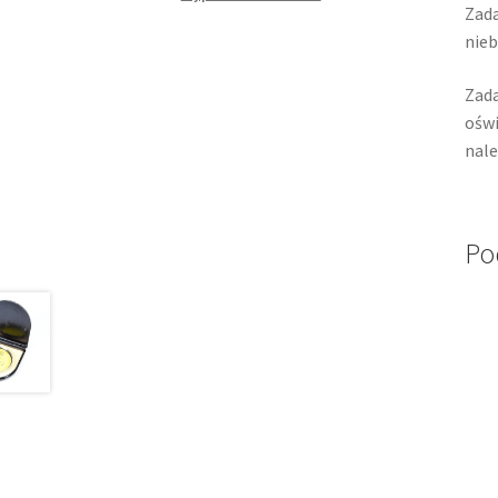
Zada
nieb
Zada
oświ
nale
Po