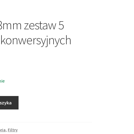
8mm zestaw 5
w konwersyjnych
nie
oszyka
ria
,
Filtry