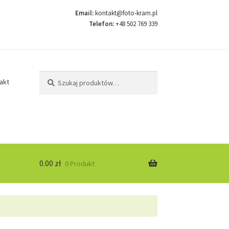
Email:
kontakt@foto-kram.pl
Telefon:
+48 502 769 339
Szukaj:
Szukaj
akt
0.00
zł
0 Produkt