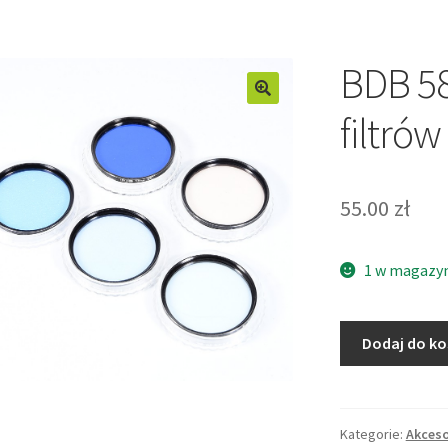
BDB 5
filtró
55.00
zł
1 w magazy
ilość
Dodaj do k
BDB
58mm
zestaw
5
Kategorie:
Akceso