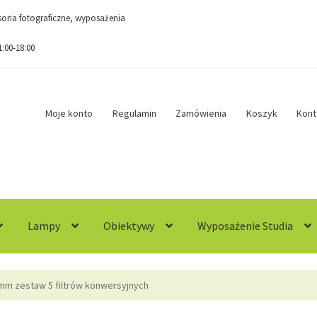
esoria fotograficzne, wyposażenia
1:00-18:00
Moje konto
Regulamin
Zamówienia
Koszyk
Kont
Lampy
Obiektywy
Wyposażenie Studia
egulamin
Sample Page
Sklep
Zamówienia
mm zestaw 5 filtrów konwersyjnych