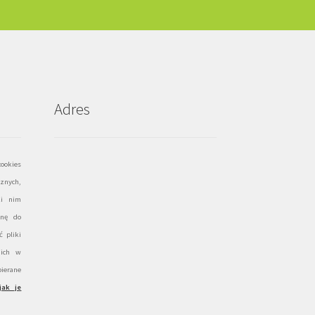
Adres
ookies
znych,
ki nim
onę do
 pliki
 ich w
ierane
jak je