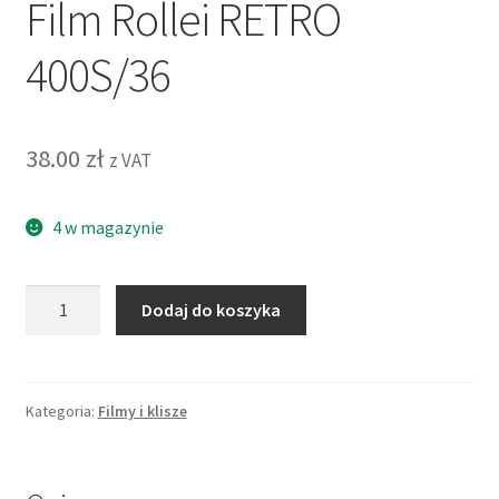
Film Rollei RETRO
400S/36
38.00
zł
z VAT
4 w magazynie
ilość
Dodaj do koszyka
Film
Rollei
RETRO
400S/36
Kategoria:
Filmy i klisze