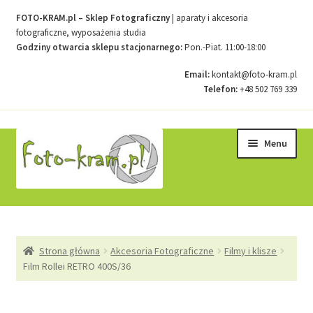
FOTO-KRAM.pl – Sklep Fotograficzny
| aparaty i akcesoria
fotograficzne, wyposażenia studia
Godziny otwarcia sklepu stacjonarnego:
Pon.-Piat. 11:00-18:00
Email:
kontakt@foto-kram.pl
Telefon:
+48 502 769 339
Przejdź
Przejdź
Menu
do
do
nawigacji
treści
Strona główna
Strona główna
Akcesoria Fotograficzne
Filmy i klisze
Kontakt
Film Rollei RETRO 400S/36
Koszyk