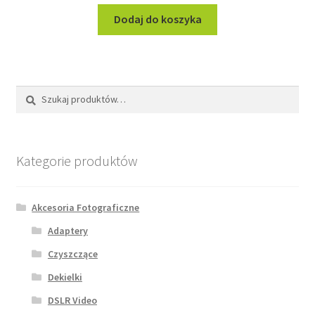
Dodaj do koszyka
Szukaj:
Szukaj
Kategorie produktów
Akcesoria Fotograficzne
Adaptery
Czyszczące
Dekielki
DSLR Video