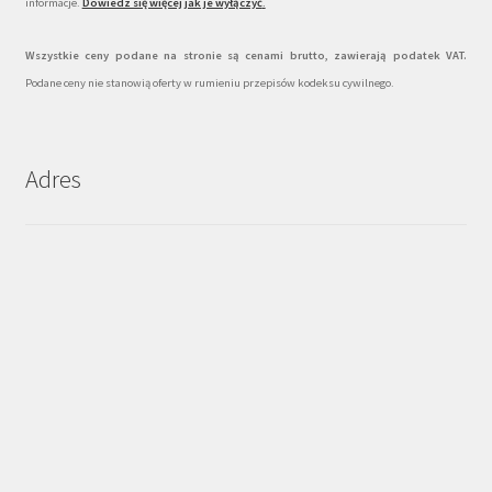
informacje.
Dowiedz się więcej jak je wyłączyć
.
Wszystkie ceny podane na stronie są cenami brutto, zawierają podatek VAT.
Podane ceny nie stanowią oferty w rumieniu przepisów kodeksu cywilnego.
Adres