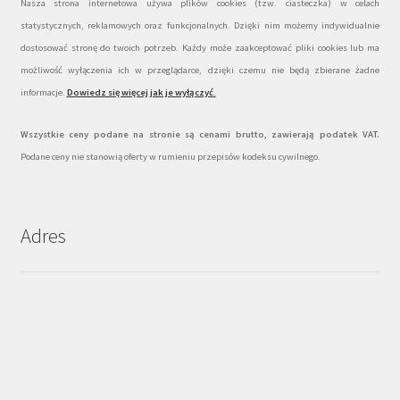
Nasza strona internetowa używa plików cookies (tzw. ciasteczka) w celach
statystycznych, reklamowych oraz funkcjonalnych. Dzięki nim możemy indywidualnie
dostosować stronę do twoich potrzeb. Każdy może zaakceptować pliki cookies lub ma
możliwość wyłączenia ich w przeglądarce, dzięki czemu nie będą zbierane żadne
informacje.
Dowiedz się więcej jak je wyłączyć
.
Wszystkie ceny podane na stronie są cenami brutto, zawierają podatek VAT.
Podane ceny nie stanowią oferty w rumieniu przepisów kodeksu cywilnego.
Adres