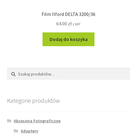
Film Ilford DELTA 3200/36
64.00
zł
z VAT
Dodaj do koszyka
Szukaj:
Szukaj
Kategorie produktów
Akcesoria Fotograficzne
Adaptery