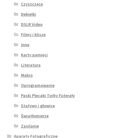
Czyszczące
Dekielki
DSLR Video
Filmy i klisze
Inne
Karty pamięci
Literatura
Makro
Oprogramowanie
Paski Plecaki Torby Futerały
Statywy i głowice
Światłomierze
Zasilanie
Aparaty Fotograficzne