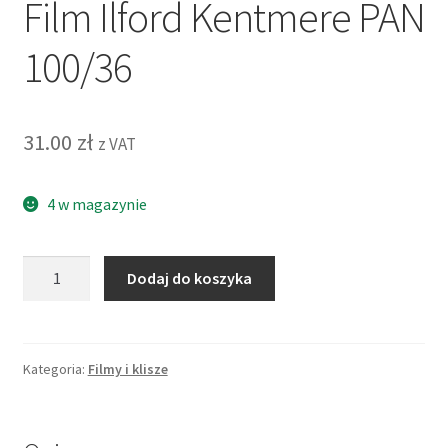
Film Ilford Kentmere PAN
100/36
31.00
zł
z VAT
4 w magazynie
ilość
Dodaj do koszyka
Film
Ilford
Kentmere
PAN
Kategoria:
Filmy i klisze
100/36