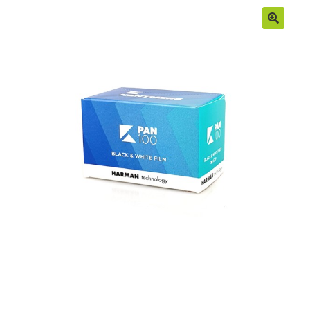
Moje konto
Regulamin
Sample Page
Sklep
Zamówienia