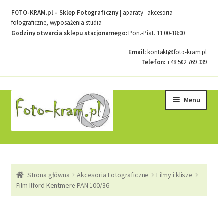
FOTO-KRAM.pl – Sklep Fotograficzny
| aparaty i akcesoria
fotograficzne, wyposażenia studia
Godziny otwarcia sklepu stacjonarnego:
Pon.-Piat. 11:00-18:00
Email:
kontakt@foto-kram.pl
Telefon:
+48 502 769 339
Przejdź
Przejdź
Menu
do
do
nawigacji
treści
Strona główna
Strona główna
Akcesoria Fotograficzne
Filmy i klisze
Kontakt
Film Ilford Kentmere PAN 100/36
Koszyk