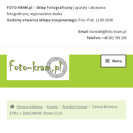
FOTO-KRAM.pl – Sklep Fotograficzny
| aparaty i akcesoria
fotograficzne, wyposażenia studia
Godziny otwarcia sklepu stacjonarnego:
Pon.-Piat. 11:00-18:00
Email:
kontakt@foto-kram.pl
Telefon:
+48 502 769 339
Przejdź
Przejdź
Menu
do
do
nawigacji
treści
Strona główna
Strona główna
Komis
Średni Format
Zenza Bronica
Kontakt
ETRs + ZENZANON 75mm f/2.8
Koszyk