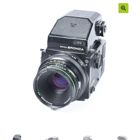
Moje konto
Regulamin
Sample Page
Sklep
Zamówienia