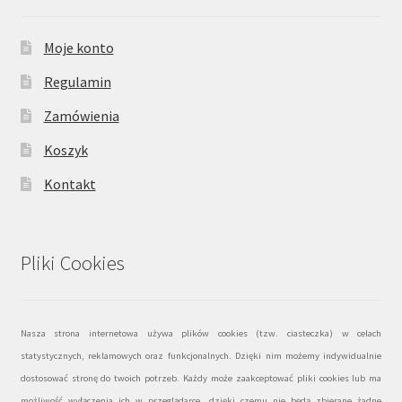
Moje konto
Regulamin
Zamówienia
Koszyk
Kontakt
Pliki Cookies
Nasza strona internetowa używa plików cookies (tzw. ciasteczka) w celach
statystycznych, reklamowych oraz funkcjonalnych. Dzięki nim możemy indywidualnie
dostosować stronę do twoich potrzeb. Każdy może zaakceptować pliki cookies lub ma
możliwość wyłączenia ich w przeglądarce, dzięki czemu nie będą zbierane żadne