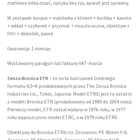
matówce kilka otarć, optyka bez rys, aparat jest sprawny.
W zestawie: korpus + matówka z klinem + korbka + kaseta
+ wkład + szyberek + pryzmat + muszla oczna, obiektyw +
filtr + dekielek, pasek
Gwarancja: 1 miesiąc
Wystawiamy paragon lub fakturę VAT-marża
Zenza Bronica ETR
– to seria lustrzanek średniego
formatu 4,5×6 produkowanych przez The Zenza Bronica
Industries Inc., Tokio, Japonia. Model ETRSi jest to ostatni
z modeli Bronica ETR (produkowany od 1989 do 2004 roku).
Pierwszy model, ETR został wydany w 1976 roku, w 1977
roku wypuszczono model ETRC, a w 1979 roku ETRS.
Obiektywy do Bronica ETRSi to: Zenzanon-PE 40mm f/4,
Zenzanon-PE 50mm f/2.8, Zenzanon-PE 60mm f/2.8,