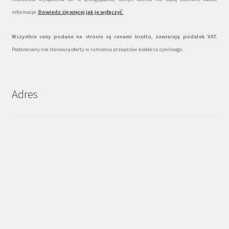
informacje.
Dowiedz się więcej jak je wyłączyć
.
Wszystkie ceny podane na stronie są cenami brutto, zawierają podatek VAT.
Podane ceny nie stanowią oferty w rumieniu przepisów kodeksu cywilnego.
Adres