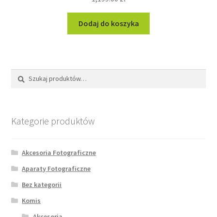
Dodaj do koszyka
Szukaj:
Szukaj
Kategorie produktów
Akcesoria Fotograficzne
Aparaty Fotograficzne
Bez kategorii
Komis
Akcesoria