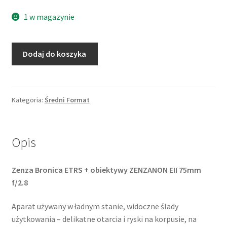
1 w magazynie
ilość
Dodaj do koszyka
Zenza
Bronica
ETRs
+
Kategoria:
Średni Format
ZENZANON
75mm
f/2.8
Opis
Zenza Bronica ETRS + obiektywy ZENZANON EII 75mm
f/2.8
Aparat używany w ładnym stanie, widoczne ślady
użytkowania – delikatne otarcia i ryski na korpusie, na