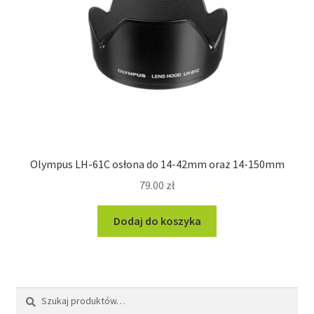
Olympus LH-61C osłona do 14-42mm oraz 14-150mm
79.00
zł
Dodaj do koszyka
Szukaj:
Szukaj