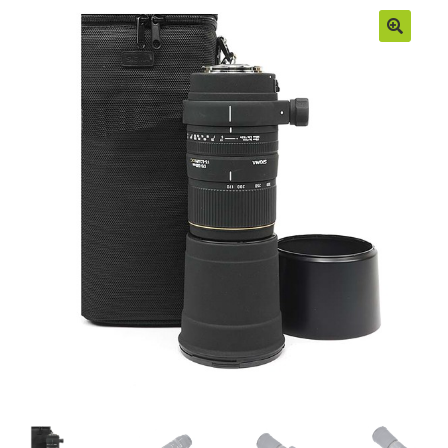
Moje konto
Regulamin
Sample Page
Sklep
Zamówienia