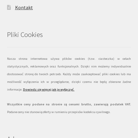
Kontakt
Pliki Cookies
Nasza strona internetowa używa plików cookies (tzw. ciasteczka) w celach
statystycznych, reklamowych oraz funkcjonalnych. Dzięki nim możemy indywidualnie
dostosować stronę do twoich potrzeb. Każdy może zaakceptować pliki cookies lub ma
możliwość wyłączenia ich w przeglądarce, dzięki czemu nie będą zbierane żadne
informacje.
Dowiedz się więcej jak je wyłączyć
.
Wszystkie ceny podane na stronie są cenami brutto, zawierają podatek VAT.
Podane ceny nie stanowią oferty w rumieniu przepisów kodeksu cywilnego.