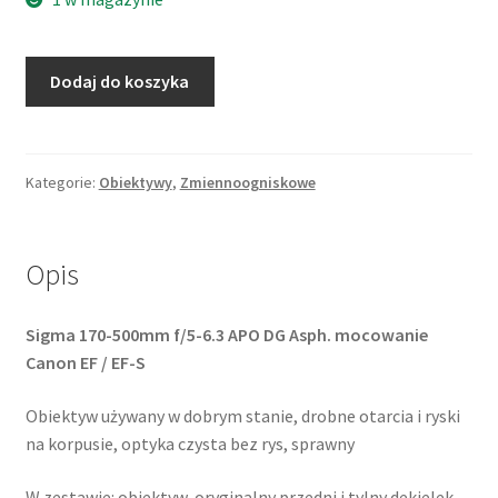
ilość
Dodaj do koszyka
Sigma
170-
500mm
f/5-
Kategorie:
Obiektywy
,
Zmiennoogniskowe
6.3
APO
DG
Opis
Aspherical
/
Sigma 170-500mm f/5-6.3 APO DG Asph. mocowanie
Canon
Canon EF / EF-S
EF
Obiektyw używany w dobrym stanie, drobne otarcia i ryski
na korpusie, optyka czysta bez rys, sprawny
W zestawie: obiektyw, oryginalny przedni i tylny dekielek,