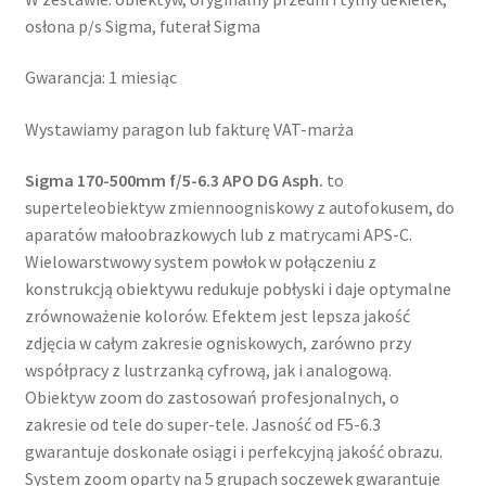
osłona p/s Sigma, futerał Sigma
Gwarancja: 1 miesiąc
Wystawiamy paragon lub fakturę VAT-marża
Sigma 170-500mm f/5-6.3 APO DG Asph.
to
superteleobiektyw zmiennoogniskowy z autofokusem, do
aparatów małoobrazkowych lub z matrycami APS-C.
Wielowarstwowy system powłok w połączeniu z
konstrukcją obiektywu redukuje pobłyski i daje optymalne
zrównoważenie kolorów. Efektem jest lepsza jakość
zdjęcia w całym zakresie ogniskowych, zarówno przy
współpracy z lustrzanką cyfrową, jak i analogową.
Obiektyw zoom do zastosowań profesjonalnych, o
zakresie od tele do super-tele. Jasność od F5-6.3
gwarantuje doskonałe osiągi i perfekcyjną jakość obrazu.
System zoom oparty na 5 grupach soczewek gwarantuje