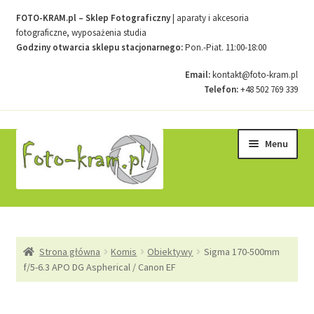
FOTO-KRAM.pl – Sklep Fotograficzny
| aparaty i akcesoria
fotograficzne, wyposażenia studia
Godziny otwarcia sklepu stacjonarnego:
Pon.-Piat. 11:00-18:00
Email:
kontakt@foto-kram.pl
Telefon:
+48 502 769 339
Przejdź
Przejdź
Menu
do
do
nawigacji
treści
Strona główna
Strona główna
Komis
Obiektywy
Sigma 170-500mm
Kontakt
f/5-6.3 APO DG Aspherical / Canon EF
Koszyk