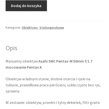
ilość
Dodaj do koszyka
Pentax-
M
SMC
50mm
Kategorie:
Obiektywy
,
Stałoogniskowe
f/1.7
Opis
Manualny obiektyw
Asahi SMC Pentax-M 50mm f/1.7
mocowanie Pentax K
Obiektyw w ładnym stanie, drobne otarcia i ryski na
tubusie, prawidłowa praca pierścieni, szkła czyste bez rys,
sprawny
W zestawie: obiektyw, przedni i tylny dekielek, filtr gratis