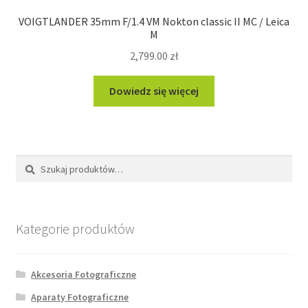
VOIGTLANDER 35mm F/1.4 VM Nokton classic II MC / Leica
M
2,799.00
zł
Dowiedz się więcej
Szukaj:
Szukaj
Kategorie produktów
Akcesoria Fotograficzne
Aparaty Fotograficzne