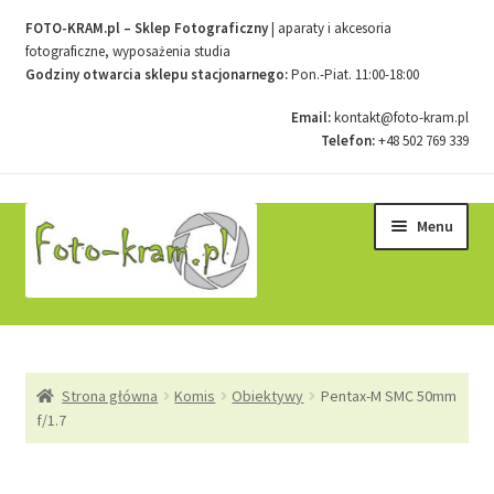
FOTO-KRAM.pl – Sklep Fotograficzny
| aparaty i akcesoria
fotograficzne, wyposażenia studia
Godziny otwarcia sklepu stacjonarnego:
Pon.-Piat. 11:00-18:00
Email:
kontakt@foto-kram.pl
Telefon:
+48 502 769 339
Przejdź
Przejdź
Menu
do
do
nawigacji
treści
Strona główna
Strona główna
Komis
Obiektywy
Pentax-M SMC 50mm
Kontakt
f/1.7
Koszyk