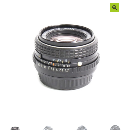
Moje konto
Regulamin
Sample Page
Sklep
Zamówienia