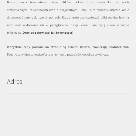
Nasza strona internetowa używa plików cookies (tzw. ciasteczka) w celach
statystycznych, reklamowych oraz funkcjonalnych. Dzięki nim możemy indywidualnie
dostosować stronę do twoich potrzeb. Każdy może zaakceptować pliki cookies lub ma
możliwość wyłączenia ich w przeglądarce, dzięki czemu nie będą zbierane żadne
informacje.
Dowiedz się więcej jak je wyłączyć
.
Wszystkie ceny podane na stronie są cenami brutto, zawierają podatek VAT.
Podane ceny nie stanowią oferty w rumieniu przepisów kodeksu cywilnego.
Adres