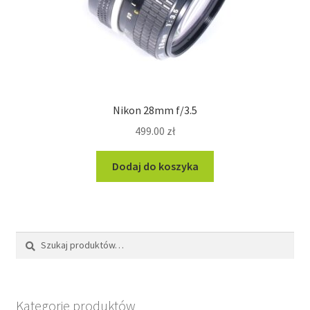
Nikon 28mm f/3.5
499.00
zł
Dodaj do koszyka
Szukaj:
Szukaj
Kategorie produktów