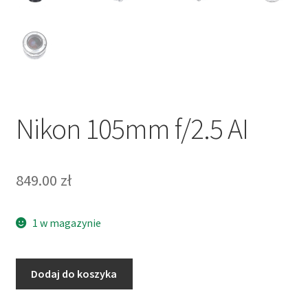
Nikon 105mm f/2.5 AI
849.00
zł
1 w magazynie
ilość
Dodaj do koszyka
Nikon
105mm