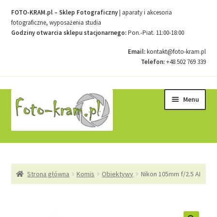
FOTO-KRAM.pl – Sklep Fotograficzny
| aparaty i akcesoria
fotograficzne, wyposażenia studia
Godziny otwarcia sklepu stacjonarnego:
Pon.-Piat. 11:00-18:00
Email:
kontakt@foto-kram.pl
Telefon:
+48 502 769 339
Przejdź
Przejdź
Menu
do
do
nawigacji
treści
Strona główna
Strona główna
Komis
Obiektywy
Nikon 105mm f/2.5 AI
Kontakt
Koszyk