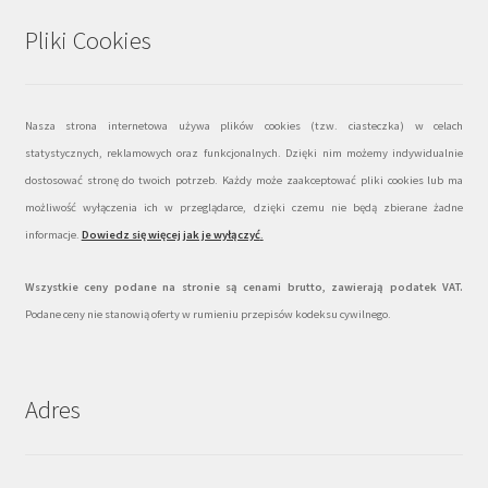
Pliki Cookies
Nasza strona internetowa używa plików cookies (tzw. ciasteczka) w celach
statystycznych, reklamowych oraz funkcjonalnych. Dzięki nim możemy indywidualnie
dostosować stronę do twoich potrzeb. Każdy może zaakceptować pliki cookies lub ma
możliwość wyłączenia ich w przeglądarce, dzięki czemu nie będą zbierane żadne
informacje.
Dowiedz się więcej jak je wyłączyć
.
Wszystkie ceny podane na stronie są cenami brutto, zawierają podatek VAT.
Podane ceny nie stanowią oferty w rumieniu przepisów kodeksu cywilnego.
Adres