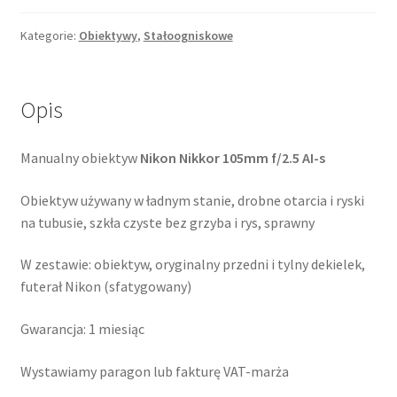
f/2.5
AI
Kategorie:
Obiektywy
,
Stałoogniskowe
Opis
Manualny obiektyw
Nikon Nikkor 105mm f/2.5 AI-s
Obiektyw używany w ładnym stanie, drobne otarcia i ryski
na tubusie, szkła czyste bez grzyba i rys, sprawny
W zestawie: obiektyw, oryginalny przedni i tylny dekielek,
futerał Nikon (sfatygowany)
Gwarancja: 1 miesiąc
Wystawiamy paragon lub fakturę VAT-marża