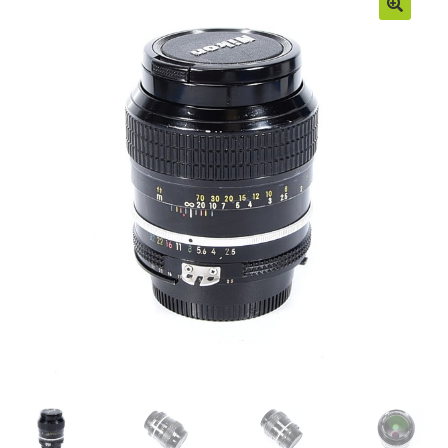
Moje konto
Regulamin
Sample Page
Sklep
Zamówienia