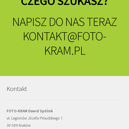
CZEGO SZUKASZ?
NAPISZ DO NAS TERAZ
KONTAKT@FOTO-
KRAM.PL
Kontakt
FOTO-KRAM Dawid Spólnik
ul. Legionów Józefa Piłsudskiego 7
30-509 Kraków