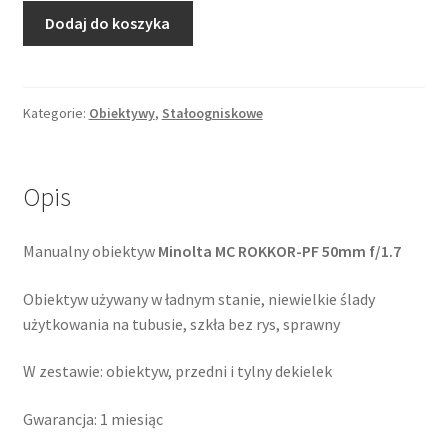
ilość
Dodaj do koszyka
Minolta
MC
ROKKOR-
PF
Kategorie:
Obiektywy
,
Stałoogniskowe
50mm
f/1.7
Opis
Manualny obiektyw
Minolta MC ROKKOR-PF 50mm f/1.7
Obiektyw używany w ładnym stanie, niewielkie ślady
użytkowania na tubusie, szkła bez rys, sprawny
W zestawie: obiektyw, przedni i tylny dekielek
Gwarancja: 1 miesiąc