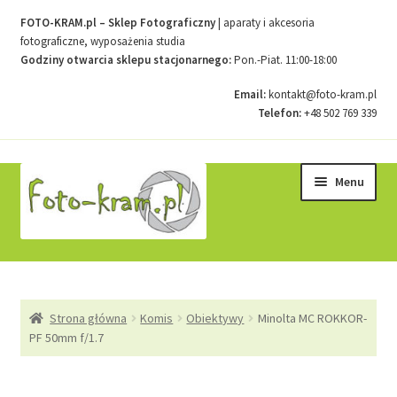
FOTO-KRAM.pl – Sklep Fotograficzny
| aparaty i akcesoria
fotograficzne, wyposażenia studia
Godziny otwarcia sklepu stacjonarnego:
Pon.-Piat. 11:00-18:00
Email:
kontakt@foto-kram.pl
Telefon:
+48 502 769 339
Przejdź
Przejdź
Menu
do
do
nawigacji
treści
Strona główna
Strona główna
Komis
Obiektywy
Minolta MC ROKKOR-
Kontakt
PF 50mm f/1.7
Koszyk