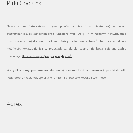
Pliki Cookies
Nasza strona internetowa używa plików cookies (tzw. ciasteczka) w celach
statystycznych, reklamowych oraz funkcjonalnych. Dzięki nim możemy indywidualnie
dostosować stronę do twoich potrzeb. Każdy może zaakceptować pliki cookies lub ma
możliwość wyłączenia ich w przeglądarce, dzięki czemu nie będą zbierane żadne
informacje.
Dowiedz się więcej jak je wyłączyć
.
Wszystkie ceny podane na stronie są cenami brutto, zawierają podatek VAT.
Podane ceny nie stanowią oferty w rumieniu przepisów kodeksu cywilnego.
Adres