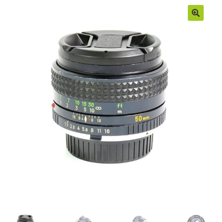
Moje konto
Regulamin
Sample Page
Sklep
Zamówienia