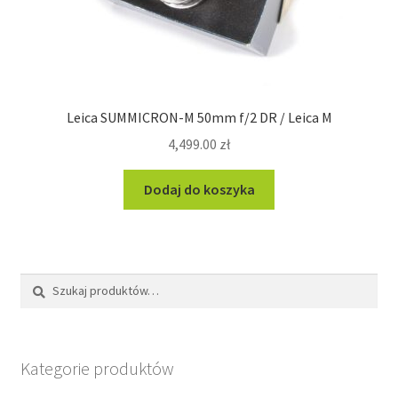
Leica SUMMICRON-M 50mm f/2 DR / Leica M
4,499.00
zł
Dodaj do koszyka
Szukaj:
Szukaj
Kategorie produktów