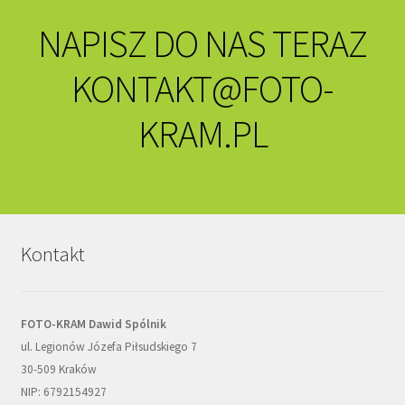
NAPISZ DO NAS TERAZ
KONTAKT@FOTO-
KRAM.PL
Kontakt
FOTO-KRAM Dawid Spólnik
ul. Legionów Józefa Piłsudskiego 7
30-509 Kraków
NIP: 6792154927