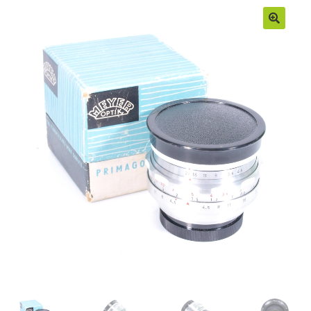
Moje konto
Regulamin
Sample Page
Sklep
Zamówienia