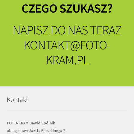
CZEGO SZUKASZ?
NAPISZ DO NAS TERAZ
KONTAKT@FOTO-
KRAM.PL
Kontakt
FOTO-KRAM Dawid Spólnik
ul. Legionów Józefa Piłsudskiego 7