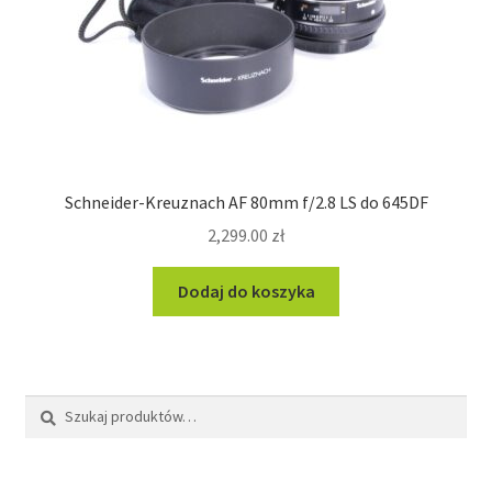
Schneider-Kreuznach AF 80mm f/2.8 LS do 645DF
2,299.00
zł
Dodaj do koszyka
Szukaj:
Szukaj