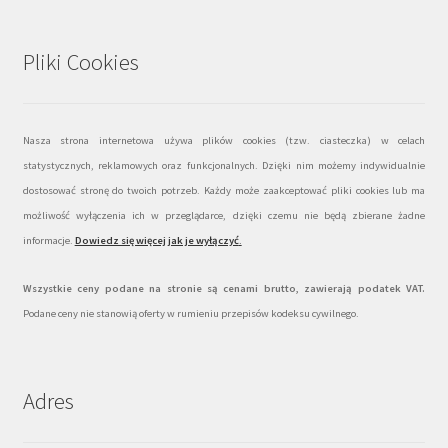
Pliki Cookies
Nasza strona internetowa używa plików cookies (tzw. ciasteczka) w celach
statystycznych, reklamowych oraz funkcjonalnych. Dzięki nim możemy indywidualnie
dostosować stronę do twoich potrzeb. Każdy może zaakceptować pliki cookies lub ma
możliwość wyłączenia ich w przeglądarce, dzięki czemu nie będą zbierane żadne
informacje.
Dowiedz się więcej jak je wyłączyć
.
Wszystkie ceny podane na stronie są cenami brutto, zawierają podatek VAT.
Podane ceny nie stanowią oferty w rumieniu przepisów kodeksu cywilnego.
Adres