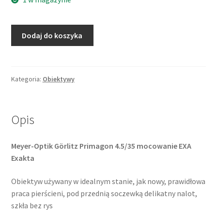
ilość
Dodaj do koszyka
Meyer-
Optik
Görlitz
Primagon
Kategoria:
Obiektywy
35mm
f/4.5
/
Opis
EXA
Exakta
Meyer-Optik Görlitz Primagon 4.5/35 mocowanie EXA
Exakta
Obiektyw używany w idealnym stanie, jak nowy, prawidłowa
praca pierścieni, pod przednią soczewką delikatny nalot,
szkła bez rys