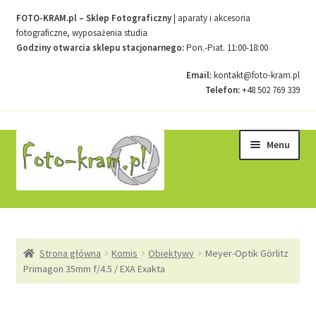
FOTO-KRAM.pl – Sklep Fotograficzny
| aparaty i akcesoria
fotograficzne, wyposażenia studia
Godziny otwarcia sklepu stacjonarnego:
Pon.-Piat. 11:00-18:00
Email:
kontakt@foto-kram.pl
Telefon:
+48 502 769 339
Przejdź
Przejdź
Menu
do
do
nawigacji
treści
Strona główna
Strona główna
Komis
Obiektywy
Meyer-Optik Görlitz
Kontakt
Primagon 35mm f/4.5 / EXA Exakta
Koszyk