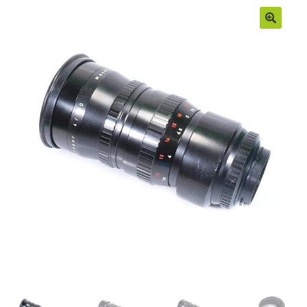
Moje konto
Regulamin
Sample Page
Sklep
Zamówienia