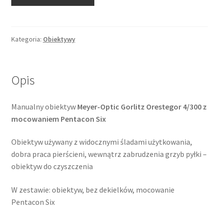
Meyer-
Optik
Gorlitz
Orestegor
Kategoria:
Obiektywy
300mm
f/4
/
Opis
Pentacon
Six
Manualny obiektyw
Meyer-Optic Gorlitz Orestegor 4/300 z
mocowaniem Pentacon Six
Obiektyw używany z widocznymi śladami użytkowania,
dobra praca pierścieni, wewnątrz zabrudzenia grzyb pyłki –
obiektyw do czyszczenia
W zestawie: obiektyw, bez dekielków, mocowanie
Pentacon Six