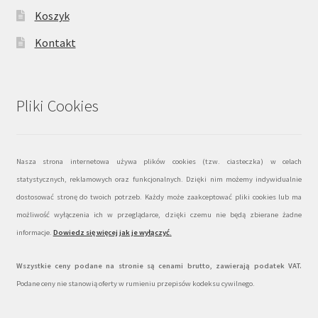
Koszyk
Kontakt
Pliki Cookies
Nasza strona internetowa używa plików cookies (tzw. ciasteczka) w celach
statystycznych, reklamowych oraz funkcjonalnych. Dzięki nim możemy indywidualnie
dostosować stronę do twoich potrzeb. Każdy może zaakceptować pliki cookies lub ma
możliwość wyłączenia ich w przeglądarce, dzięki czemu nie będą zbierane żadne
informacje.
Dowiedz się więcej jak je wyłączyć
.
Wszystkie ceny podane na stronie są cenami brutto, zawierają podatek VAT.
Podane ceny nie stanowią oferty w rumieniu przepisów kodeksu cywilnego.