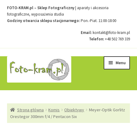
FOTO-KRAM.pl – Sklep Fotograficzny
| aparaty i akcesoria
fotograficzne, wyposażenia studia
Godziny otwarcia sklepu stacjonarnego:
Pon.-Piat. 11:00-18:00
Email:
kontakt@foto-kram.pl
Telefon:
+48 502 769 339
Przejdź
Przejdź
Menu
do
do
nawigacji
treści
Strona główna
Strona główna
Komis
Obiektywy
Meyer-Optik Gorlitz
Kontakt
Orestegor 300mm f/4 / Pentacon Six
Koszyk