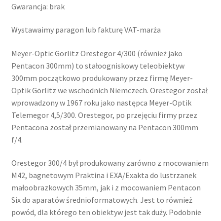
Gwarancja: brak
Wystawaimy paragon lub fakturę VAT-marża
Meyer-Optic Gorlitz Orestegor 4/300 (również jako
Pentacon 300mm) to stałoogniskowy teleobiektyw
300mm początkowo produkowany przez firmę Meyer-
Optik Görlitz we wschodnich Niemczech. Orestegor został
wprowadzony w 1967 roku jako następca Meyer-Optik
Telemegor 4,5/300. Orestegor, po przejęciu firmy przez
Pentacona został przemianowany na Pentacon 300mm
f/4.
Orestegor 300/4 był produkowany zarówno z mocowaniem
M42, bagnetowym Praktina i EXA/Exakta do lustrzanek
małoobrazkowych 35mm, jak i z mocowaniem Pentacon
Six do aparatów średnioformatowych. Jest to również
powód, dla którego ten obiektyw jest tak duży. Podobnie