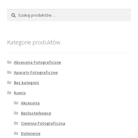
Szukaj:
Szukaj
Kategorie produktów
Akcesoria Fotograficzne
Aparaty Fotograficzne
Bez kategorii
Komis
Akcesoria
Bezlusterkowce
Ciemnia Fotograficzna
Dalmierze