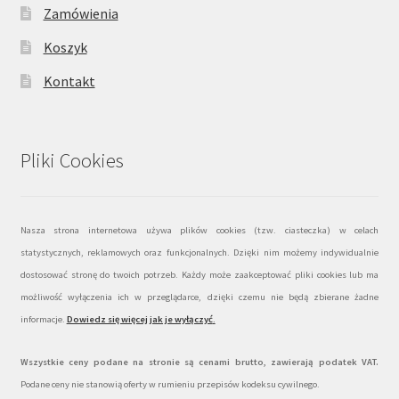
Zamówienia
Koszyk
Kontakt
Pliki Cookies
Nasza strona internetowa używa plików cookies (tzw. ciasteczka) w celach
statystycznych, reklamowych oraz funkcjonalnych. Dzięki nim możemy indywidualnie
dostosować stronę do twoich potrzeb. Każdy może zaakceptować pliki cookies lub ma
możliwość wyłączenia ich w przeglądarce, dzięki czemu nie będą zbierane żadne
informacje.
Dowiedz się więcej jak je wyłączyć
.
Wszystkie ceny podane na stronie są cenami brutto, zawierają podatek VAT.
Podane ceny nie stanowią oferty w rumieniu przepisów kodeksu cywilnego.