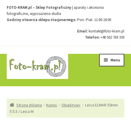
FOTO-KRAM.pl – Sklep Fotograficzny
| aparaty i akcesoria
fotograficzne, wyposażenia studia
Godziny otwarcia sklepu stacjonarnego:
Pon.-Piat. 11:00-18:00
Email:
kontakt@foto-kram.pl
Telefon:
+48 502 769 339
Przejdź
Przejdź
Menu
do
do
nawigacji
treści
Strona główna
Strona główna
Komis
Obiektywy
Leica ELMAR 50mm
Kontakt
f/3.5 / Leica M
Koszyk