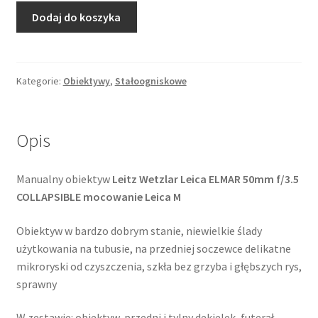
ilość
Dodaj do koszyka
Leica
ELMAR
50mm
f/3.5
Kategorie:
Obiektywy
,
Stałoogniskowe
/
Leica
M
Opis
Manualny obiektyw
Leitz Wetzlar Leica ELMAR 50mm f/3.5
COLLAPSIBLE mocowanie Leica M
Obiektyw w bardzo dobrym stanie, niewielkie ślady
użytkowania na tubusie, na przedniej soczewce delikatne
mikroryski od czyszczenia, szkła bez grzyba i głębszych rys,
sprawny
W zestawie: obiektyw, przedni i tylny dekielek, futerał