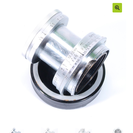
Moje konto
Regulamin
Sample Page
Sklep
Zamówienia