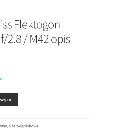
eiss Flektogon
/2.8 / M42 opis
nie
oszyka
tywy
,
Stałoogniskowe