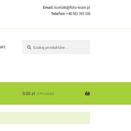
Email:
kontakt@foto-kram.pl
Telefon:
+48 502 769 339
Szukaj:
Szukaj
akt
0.00
zł
0 Produkt