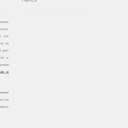
ookies
znych,
ki nim
onę do
 pliki
 ich w
ierane
jak je
cenami
ny nie
odeksu