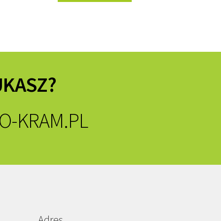
UKASZ?
O-KRAM.PL
Adres