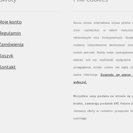
Moje konto
Nasza strona internetowa używa plików c
(tzw. ciasteczka) w celach statystyc
Regulamin
reklamowych oraz funkcjonalnych. Dzię
Zamówienia
możemy indywidualnie dostosować str
twoich potrzeb. Każdy może zaakceptować
Koszyk
cookies lub ma możliwość wyłączenia
Kontakt
przeglądarce, dzięki czemu nie będą zb
żadne informacje.
Dowiedz się więcej 
wyłączyć
.
Wszystkie ceny podane na stronie są 
brutto, zawierają podatek VAT.
Podane ce
stanowią oferty w rumieniu przepisów k
cywilnego.