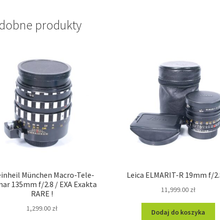
dobne produkty
einheil München Macro-Tele-
Leica ELMARIT-R 19mm f/2.8
nar 135mm f/2.8 / EXA Exakta
11,999.00
zł
RARE !
1,299.00
zł
Dodaj do koszyka