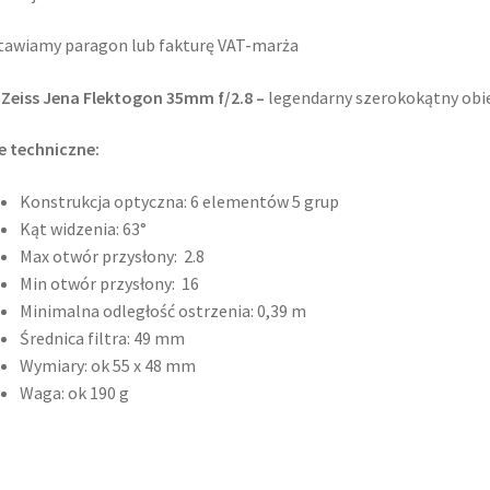
awiamy paragon lub fakturę VAT-marża
 Zeiss Jena Flektogon 35mm f/2.8 –
legendarny szerokokątny obie
 techniczne:
Konstrukcja optyczna: 6 elementów 5 grup
Kąt widzenia: 63°
Max otwór przysłony: 2.8
Min otwór przysłony: 16
Minimalna odległość ostrzenia: 0,39 m
Średnica filtra: 49 mm
Wymiary: ok 55 x 48 mm
Waga: ok 190 g