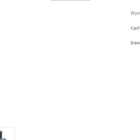
Wyst
Carl
Dane