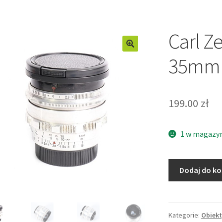
Carl Z
35mm f
199.00
zł
1 w magazy
ilość
Dodaj do k
Carl
Zeiss
Flektogon
35mm
Kategorie:
Obiek