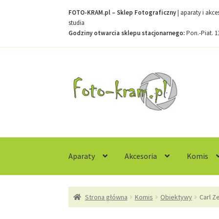
FOTO-KRAM.pl – Sklep Fotograficzny
| aparaty i akc
studia
Godziny otwarcia sklepu stacjonarnego:
Pon.-Piat. 1
Przejdź
Przejdź
do
do
nawigacji
treści
Aparaty
Akcesoria
Komis
Strona główna
Kontakt
Koszyk
Moje konto
R
Strona główna
Komis
Obiektywy
Carl Z