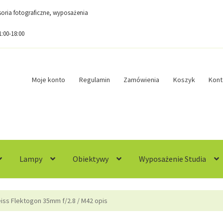
esoria fotograficzne, wyposażenia
1:00-18:00
Moje konto
Regulamin
Zamówienia
Koszyk
Kont
Lampy
Obiektywy
Wyposażenie Studia
egulamin
Sample Page
Sklep
Zamówienia
eiss Flektogon 35mm f/2.8 / M42 opis