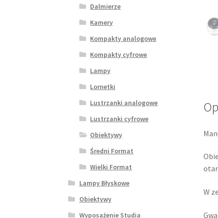
Dalmierze
Kamery
Kompakty analogowe
Kompakty cyfrowe
Lampy
Lornetki
Lustrzanki analogowe
Op
Lustrzanki cyfrowe
Man
Obiektywy
Średni Format
Obie
Wielki Format
otar
Lampy Błyskowe
W ze
Obiektywy
Gwar
Wyposażenie Studia