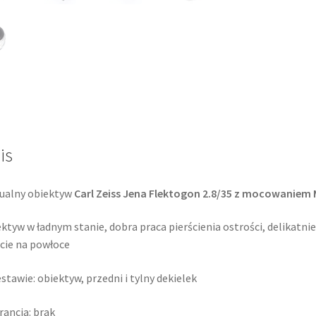
f/2.8
/
M42
opis
is
ualny obiektyw
Carl Zeiss Jena Flektogon 2.8/35 z mocowaniem
ktyw w ładnym stanie, dobra praca pierścienia ostrości, delikatn
cie na powłoce
stawie: obiektyw, przedni i tylny dekielek
ancja: brak