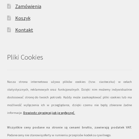
Zamówienia
Koszyk
Kontakt
Pliki Cookies
Nasza strona internetowa używa plików cookies (tzw. ciasteczka) w celach
statystycznych, reklamowych oraz funkcjonalnych. Dzięki nim możemy indywidualnie
dostosować stronę do twoich potrzeb. Każdy może zaakceptować pliki cookies lub ma
możliwość wyłączenia ich w przeglądarce, dzięki czemu nie będą zbierane żadne
informacje.
Dowiedz się więcej jak je wyłączyć
.
Wszystkie ceny podane na stronie są cenami brutto, zawierają podatek VAT.
Podane ceny nie stanowią oferty w rumieniu przepisów kodeksu cywilnego.