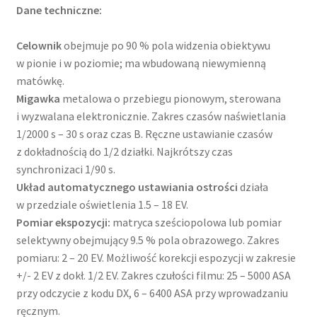
Dane techniczne:
Celownik
obejmuje po 90 % pola widzenia obiektywu
w pionie i w poziomie; ma wbudowaną niewymienną
matówkę.
Migawka
metalowa o przebiegu pionowym, sterowana
i wyzwalana elektronicznie. Zakres czasów naświetlania
1/2000 s – 30 s oraz czas B. Ręczne ustawianie czasów
z dokładnością do 1/2 działki. Najkrótszy czas
synchronizaci 1/90 s.
Układ automatycznego ustawiania ostrości
działa
w przedziale oświetlenia 1.5 – 18 EV.
Pomiar ekspozycji:
matryca sześciopolowa lub pomiar
selektywny obejmujący 9.5 % pola obrazowego. Zakres
pomiaru: 2 – 20 EV. Możliwość korekcji espozycji w zakresie
+/- 2 EV z dokł. 1/2 EV. Zakres czułości filmu: 25 – 5000 ASA
przy odczycie z kodu DX, 6 – 6400 ASA przy wprowadzaniu
ręcznym.