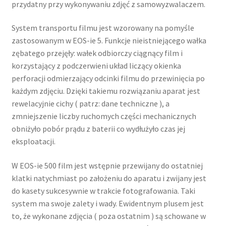
przydatny przy wykonywaniu zdjęć z samowyzwalaczem.
System transportu filmu jest wzorowany na pomyśle
zastosowanym w EOS-ie 5. Funkcje nieistniejącego wałka
zębatego przejęły: wałek odbiorczy ciągnący film i
korzystający z podczerwieni układ liczący okienka
perforacji odmierzający odcinki filmu do przewinięcia po
każdym zdjęciu. Dzięki takiemu rozwiązaniu aparat jest
rewelacyjnie cichy ( patrz: dane techniczne ), a
zmniejszenie liczby ruchomych części mechanicznych
obniżyło pobór prądu z baterii co wydłużyło czas jej
eksploatacji.
W EOS-ie 500 film jest wstępnie przewijany do ostatniej
klatki natychmiast po założeniu do aparatu i zwijany jest
do kasety sukcesywnie w trakcie fotografowania. Taki
system ma swoje zalety i wady. Ewidentnym plusem jest
to, że wykonane zdjęcia ( poza ostatnim ) są schowane w