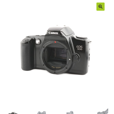
Moje konto
Regulamin
Sample Page
Sklep
Zamówienia