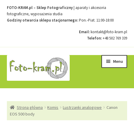
FOTO-KRAM.pl – Sklep Fotograficzny
| aparaty i akcesoria
fotograficzne, wyposażenia studia
Godziny otwarcia sklepu stacjonarnego:
Pon.-Piat. 11:00-18:00
Email:
kontakt@foto-kram.pl
Telefon:
+48 502 769 339
Przejdź
Przejdź
Menu
do
do
nawigacji
treści
Strona główna
Strona główna
Komis
Lustrzanki analogowe
Canon
Kontakt
EOS 500 body
Koszyk