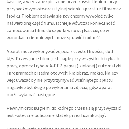
kasecie, a więc zabezpieczone przed zaświetleniem przy
przypadkowym otwarciu tylnej ścianki aparatu z filmem w
środku. Problem pojawia się gdy chcemy wywołać tylko
naświetloną część filmu. Istnieje wówczas konieczność
zamocowania filmu do szpulki w nowej kasecie, co w
warunkach ciemniowych może sprawić trudność.
Aparat może wykonywać zdjęcia z częstotliwością do 1
kl/s. Przewijanie filmu jest ciągłe przy wszystkich trybach
pracy, oprócz trybów: A-DEP, pełnej ( zielonej ) automatyki
i programach przedmiotowych: krajobraz, makro. Należy
więc uważać by nie przytrzymywać wciśniętego spustu
migawki zbyt długo po wykonaniu zdjęcia, gdyż aparat
może wykonać następne.
Pewnym drobiazgiem, do którego trzeba się przyzwyczaić
jest wsteczne odliczanie klatek przez licznik zdjęć.
Pomiar światła ciągłego dokonywany jest za pomocą