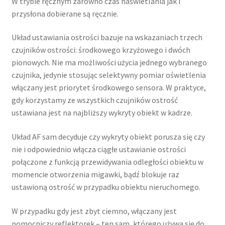
W trybie ręcznym zarówno czas naświetlania jak i
przysłona dobierane są ręcznie.
Układ ustawiania ostrości bazuje na wskazaniach trzech
czujników ostrości: środkowego krzyżowego i dwóch
pionowych. Nie ma możliwości użycia jednego wybranego
czujnika, jedynie stosując selektywny pomiar oświetlenia
włączany jest priorytet środkowego sensora. W praktyce,
gdy korzystamy ze wszystkich czujników ostrość
ustawiana jest na najbliższy wykryty obiekt w kadrze.
Układ AF sam decyduje czy wykryty obiekt porusza się czy
nie i odpowiednio włącza ciągłe ustawianie ostrości
połączone z funkcją przewidywania odległości obiektu w
momencie otworzenia migawki, bądź blokuje raz
ustawioną ostrość w przypadku obiektu nieruchomego.
W przypadku gdy jest zbyt ciemno, włączany jest
pomocniczy reflektorek – ten sam, którego używa się do