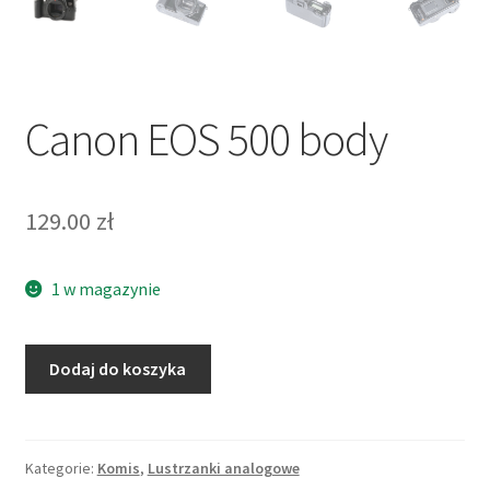
Canon EOS 500 body
129.00
zł
1 w magazynie
ilość
Dodaj do koszyka
Canon
EOS
500
body
Kategorie:
Komis
,
Lustrzanki analogowe