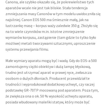
Canona, ale szybko okazało się, że pokrewieństwo tych
aparatów wcale nie jest tak bliskie. Stała tendencja
zmniejszania masy Canonów w tym modelu uwidoczniła się
najsilniej. Canon EOS 500 ma śmiesznie małą, jak na
lustrzankę masę – korpus waży zaledwie 350 g. Złożyło się
na to wiele czynników m.in. istotne zmniejszenie
wymiarów korpusu, zastąpienie (tam gdzie to tylko było
możliwe) metali tworzywami sztucznymi, uproszczenie
systemu przewijania filmu.
Małe wymiary aparatu mogą być i wadą. Gdy do EOS-a 500
zamontujemy ciężki obiektyw i dużą lampę błyskową,
trudno jest utrzymać aparat w prawej ręce, zwłaszcza
osobom o dużych dłoniach. Producent przewidział te
trudności i wyprodukował dodatkowy uchwyt, czy raczej
podstawkę GR-70TP mocowaną pod aparatem. Poza tym,
że zwiększa ona o ok. 50 % wysokość uchwytu aparatu,
posiada wbudowany maleńki statyw, który może być