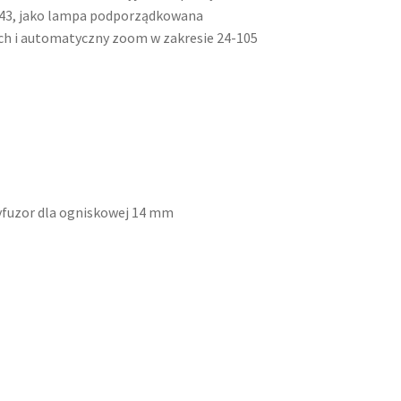
ą 43, jako lampa podporządkowana
ch i automatyczny zoom w zakresie 24-105
yfuzor dla ogniskowej 14 mm