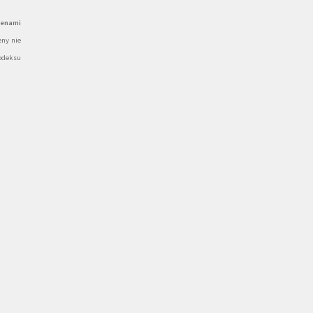
cenami
ny nie
odeksu