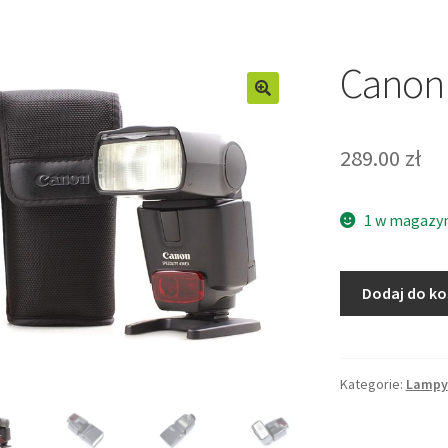
Canon 
289.00
zł
1 w magazy
ilość
Dodaj do k
Canon
Speedlite
430EX
Kategorie:
Lampy