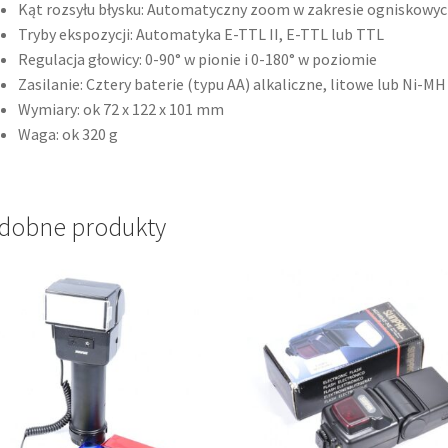
Kąt rozsyłu błysku: Automatyczny zoom w zakresie ogniskow
Tryby ekspozycji: Automatyka E-TTL II, E-TTL lub TTL
Regulacja głowicy: 0-90° w pionie i 0-180° w poziomie
Zasilanie: Cztery baterie (typu AA) alkaliczne, litowe lub Ni-MH
Wymiary: ok 72 x 122 x 101 mm
Waga: ok 320 g
dobne produkty