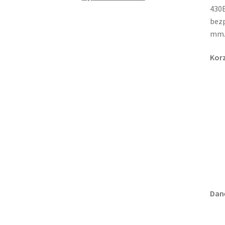
430E
bezp
mm
Korz
Dane