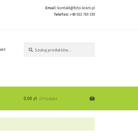
Email:
kontakt@foto-kram.pl
Telefon:
+48 502 769 339
Szukaj:
Szukaj
akt
0.00
zł
0 Produkt