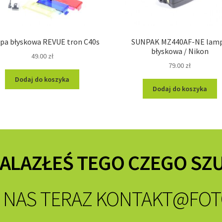
pa błyskowa REVUE tron C40s
SUNPAK MZ440AF-NE lam
błyskowa / Nikon
49.00
zł
79.00
zł
Dodaj do koszyka
Dodaj do koszyka
NALAZŁEŚ TEGO CZEGO SZ
 NAS TERAZ
KONTAKT@FOT