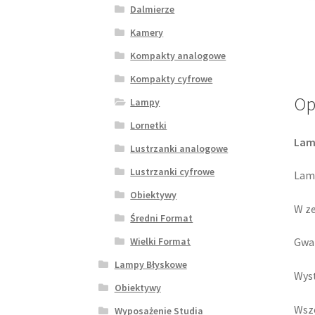
Dalmierze
Kamery
Kompakty analogowe
Kompakty cyfrowe
Op
Lampy
Lornetki
Lam
Lustrzanki analogowe
Lustrzanki cyfrowe
Lamp
Obiektywy
W ze
Średni Format
Wielki Format
Gwar
Lampy Błyskowe
Wyst
Obiektywy
Wsze
Wyposażenie Studia