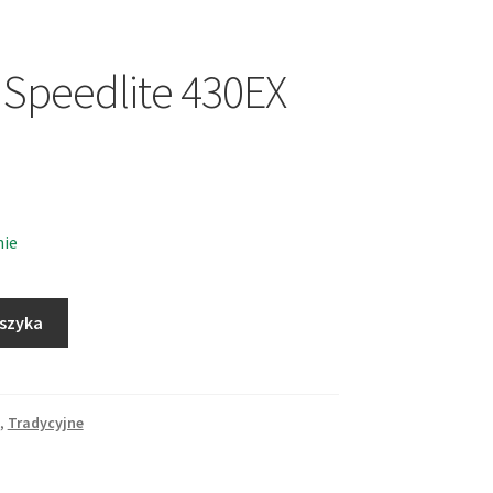
Speedlite 430EX
nie
oszyka
,
Tradycyjne