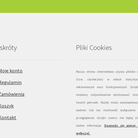
skróty
Pliki Cookies
Moje konto
Nasza strona internetowa używa plików c
(tzw. ciasteczka) w celach statystyc
Regulamin
reklamowych oraz funkcjonalnych. Dzię
Zamówienia
możemy indywidualnie dostosować str
twoich potrzeb. Każdy może zaakceptować
Koszyk
cookies lub ma możliwość wyłączenia
Kontakt
przeglądarce, dzięki czemu nie będą zb
żadne informacje.
Dowiedz się więcej 
wyłączyć
.