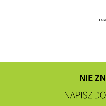
Lam
NIE Z
NAPISZ DO