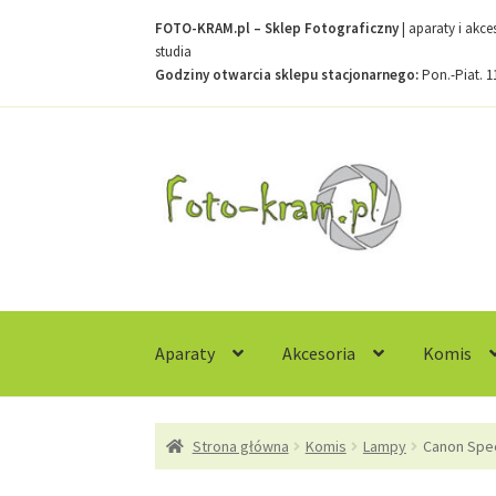
FOTO-KRAM.pl – Sklep Fotograficzny
| aparaty i akc
studia
Godziny otwarcia sklepu stacjonarnego:
Pon.-Piat. 1
Przejdź
Przejdź
do
do
nawigacji
treści
Aparaty
Akcesoria
Komis
Strona główna
Kontakt
Koszyk
Moje konto
R
Strona główna
Komis
Lampy
Canon Spee