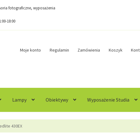
esoria fotograficzne, wyposażenia
1:00-18:00
Moje konto
Regulamin
Zamówienia
Koszyk
Kont
Lampy
Obiektywy
Wyposażenie Studia
egulamin
Sample Page
Sklep
Zamówienia
dlite 430EX