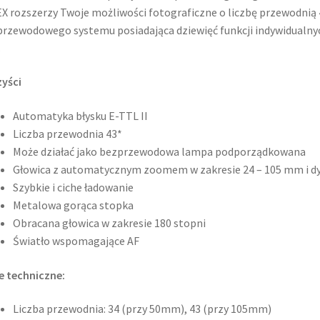
X rozszerzy Twoje możliwości fotograficzne o liczbę przewodni
rzewodowego systemu posiadająca dziewięć funkcji indywidualny
.
yści
Automatyka błysku E-TTL II
Liczba przewodnia 43*
Może działać jako bezprzewodowa lampa podporządkowana
Głowica z automatycznym zoomem w zakresie 24 – 105 mm i d
Szybkie i ciche ładowanie
Metalowa gorąca stopka
Obracana głowica w zakresie 180 stopni
Światło wspomagające AF
 techniczne:
Liczba przewodnia: 34 (przy 50mm), 43 (przy 105mm)