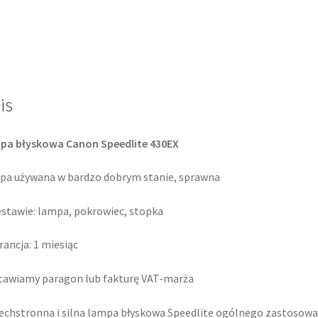
is
pa błyskowa Canon Speedlite 430EX
a używana w bardzo dobrym stanie, sprawna
stawie: lampa, pokrowiec, stopka
ancja: 1 miesiąc
awiamy paragon lub fakturę VAT-marża
chstronna i silna lampa błyskowa Speedlite ogólnego zastosowan