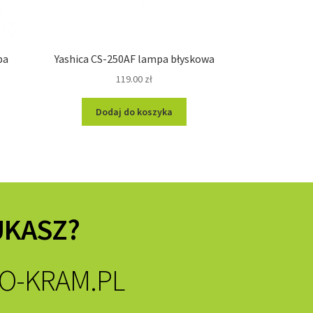
pa
Yashica CS-250AF lampa błyskowa
119.00
zł
Dodaj do koszyka
UKASZ?
O-KRAM.PL