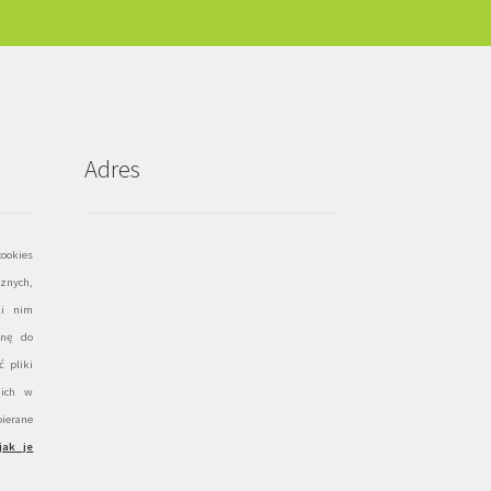
Adres
ookies
znych,
ki nim
onę do
 pliki
 ich w
ierane
jak je