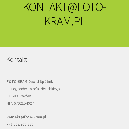
KONTAKT@FOTO-
KRAM.PL
Kontakt
FOTO-KRAM Dawid Spólnik
ul. Legionów Józefa Piłsudskiego 7
30-509 Kraków
NIP: 6792154927
kontakt@foto-kram.pl
+48 502 769 339