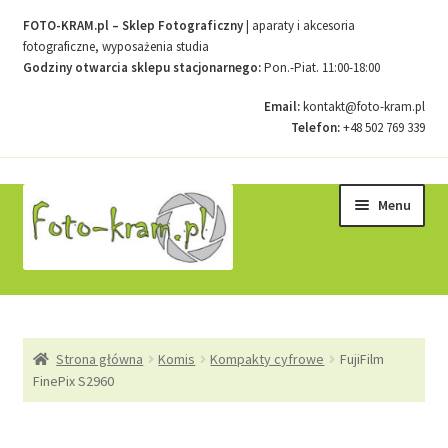
FOTO-KRAM.pl – Sklep Fotograficzny
| aparaty i akcesoria
fotograficzne, wyposażenia studia
Godziny otwarcia sklepu stacjonarnego:
Pon.-Piat. 11:00-18:00
Email:
kontakt@foto-kram.pl
Telefon:
+48 502 769 339
Przejdź
Przejdź
Menu
do
do
nawigacji
treści
Strona główna
Strona główna
Komis
Kompakty cyfrowe
FujiFilm
Kontakt
FinePix S2960
Koszyk