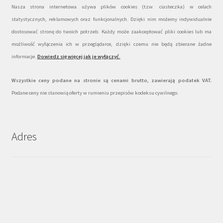
Nasza strona internetowa używa plików cookies (tzw. ciasteczka) w celach
statystycznych, reklamowych oraz funkcjonalnych. Dzięki nim możemy indywidualnie
dostosować stronę do twoich potrzeb. Każdy może zaakceptować pliki cookies lub ma
możliwość wyłączenia ich w przeglądarce, dzięki czemu nie będą zbierane żadne
informacje.
Dowiedz się więcej jak je wyłączyć
.
Wszystkie ceny podane na stronie są cenami brutto, zawierają podatek VAT.
Podane ceny nie stanowią oferty w rumieniu przepisów kodeksu cywilnego.
Adres