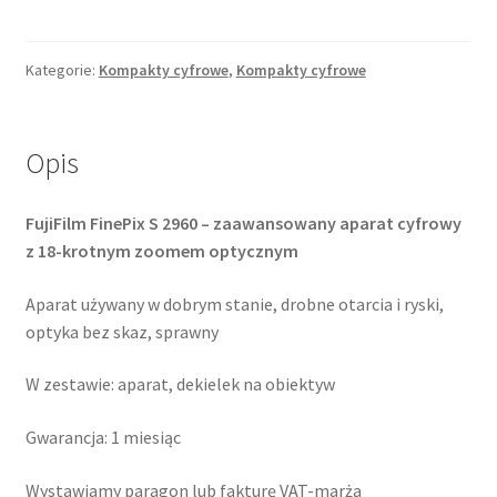
FinePix
S2960
Kategorie:
Kompakty cyfrowe
,
Kompakty cyfrowe
Opis
FujiFilm FinePix S 2960 – zaawansowany aparat cyfrowy
z 18-krotnym zoomem optycznym
Aparat używany w dobrym stanie, drobne otarcia i ryski,
optyka bez skaz, sprawny
W zestawie: aparat, dekielek na obiektyw
Gwarancja: 1 miesiąc
Wystawiamy paragon lub fakturę VAT-marża