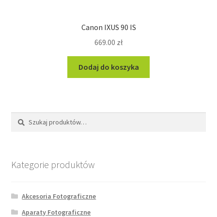
Canon IXUS 90 IS
669.00
zł
Dodaj do koszyka
Szukaj:
Szukaj
Kategorie produktów
Akcesoria Fotograficzne
Aparaty Fotograficzne