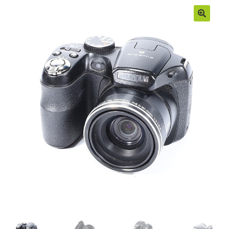
Moje konto
Regulamin
Sample Page
Sklep
Zamówienia