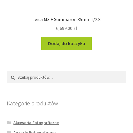
Leica M3 + Summaron 35mm f/2.8
6,699.00
zł
Dodaj do koszyka
Szukaj:
Szukaj
Kategorie produktów
Akcesoria Fotograficzne
Aparaty Fotograficzne