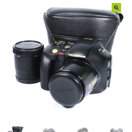
Moje konto
Regulamin
Sample Page
Sklep
Zamówienia