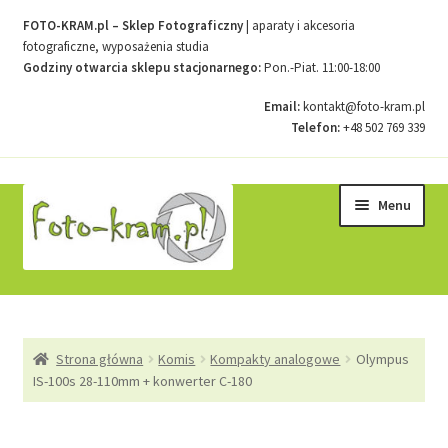
FOTO-KRAM.pl – Sklep Fotograficzny
| aparaty i akcesoria
fotograficzne, wyposażenia studia
Godziny otwarcia sklepu stacjonarnego:
Pon.-Piat. 11:00-18:00
Email:
kontakt@foto-kram.pl
Telefon:
+48 502 769 339
Przejdź
Przejdź
Menu
do
do
nawigacji
treści
Strona główna
Strona główna
Komis
Kompakty analogowe
Olympus
Kontakt
IS-100s 28-110mm + konwerter C-180
Koszyk