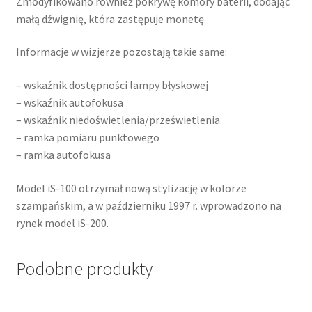
Zmodyfikowano również pokrywę komory baterii, dodając
małą dźwignię, która zastępuje monetę.
Informacje w wizjerze pozostają takie same:
– wskaźnik dostępności lampy błyskowej
– wskaźnik autofokusa
– wskaźnik niedoświetlenia/prześwietlenia
– ramka pomiaru punktowego
– ramka autofokusa
Model iS-100 otrzymał nową stylizację w kolorze
szampańskim, a w październiku 1997 r. wprowadzono na
rynek model iS-200.
Podobne produkty