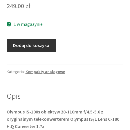
249.00
zł
1 w magazynie
ilość
Dodaj do koszyka
Olympus
IS-
100s
28-
Kategoria:
Kompakty analogowe
110mm
+
konwerter
Opis
C-
180
Olympus IS-100s obiektyw 28-110mm f/4.5-5.6 z
oryginalnym telekonwerterem Olympus IS/L Lens C-180
H.Q Converter 1.7x