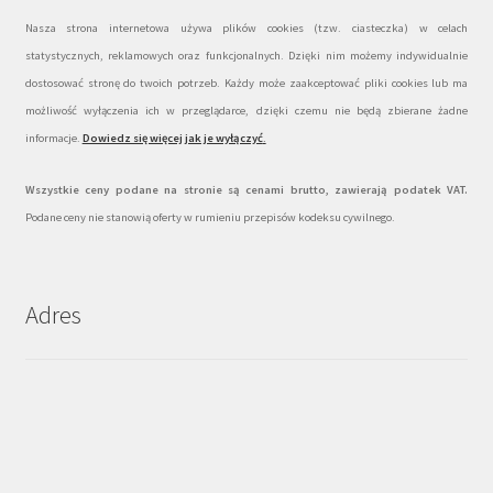
Nasza strona internetowa używa plików cookies (tzw. ciasteczka) w celach
statystycznych, reklamowych oraz funkcjonalnych. Dzięki nim możemy indywidualnie
dostosować stronę do twoich potrzeb. Każdy może zaakceptować pliki cookies lub ma
możliwość wyłączenia ich w przeglądarce, dzięki czemu nie będą zbierane żadne
informacje.
Dowiedz się więcej jak je wyłączyć
.
Wszystkie ceny podane na stronie są cenami brutto, zawierają podatek VAT.
Podane ceny nie stanowią oferty w rumieniu przepisów kodeksu cywilnego.
Adres