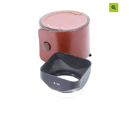
Moje konto
Regulamin
Sample Page
Sklep
Zamówienia