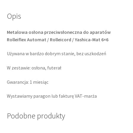
przeciwsłoneczna
B-
Opis
30
Metalowa osłona przeciwsłoneczna do aparatów
Rolleiflex Automat / Rolleicord / Yashica-Mat 6×6
Używana w bardzo dobrym stanie, bez uszkodzeń
W zestawie: osłona, futerał
Gwarancja: 1 miesiąc
Wystawiamy paragon lub fakturę VAT-marża
Podobne produkty