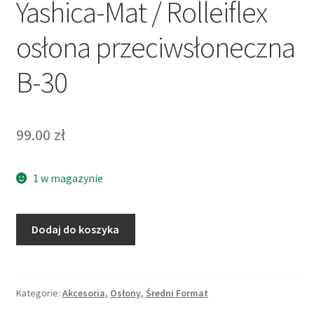
Yashica-Mat / Rolleiflex
osłona przeciwsłoneczna
B-30
99.00
zł
1 w magazynie
ilość
Dodaj do koszyka
Yashica-
Mat
/
Rolleiflex
Kategorie:
Akcesoria
,
Osłony
,
Średni Format
osłona