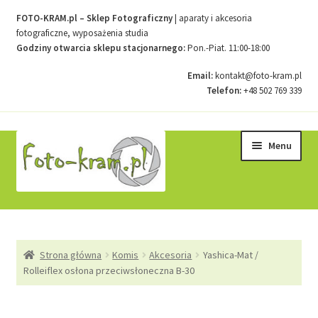
FOTO-KRAM.pl – Sklep Fotograficzny
| aparaty i akcesoria
fotograficzne, wyposażenia studia
Godziny otwarcia sklepu stacjonarnego:
Pon.-Piat. 11:00-18:00
Email:
kontakt@foto-kram.pl
Telefon:
+48 502 769 339
Przejdź
Przejdź
Menu
do
do
nawigacji
treści
Strona główna
Strona główna
Komis
Akcesoria
Yashica-Mat /
Kontakt
Rolleiflex osłona przeciwsłoneczna B-30
Koszyk