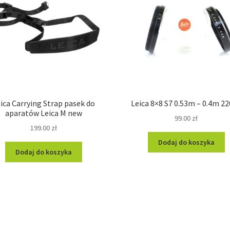
ica Carrying Strap pasek do
Leica 8×8 S7 0.53m – 0.4m 2
aparatów Leica M new
99.00
zł
199.00
zł
Dodaj do koszyka
Dodaj do koszyka