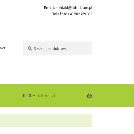
Email:
kontakt@foto-kram.pl
Telefon:
+48 502 769 339
Szukaj:
Szukaj
akt
0.00
zł
0 Produkt