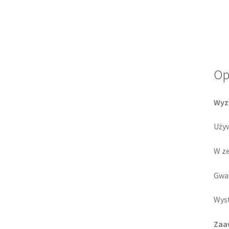
Op
Wyzw
Używ
W ze
Gwar
Wyst
Zaa