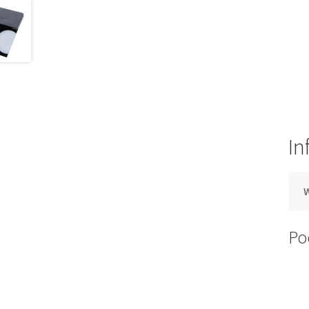
In
Po