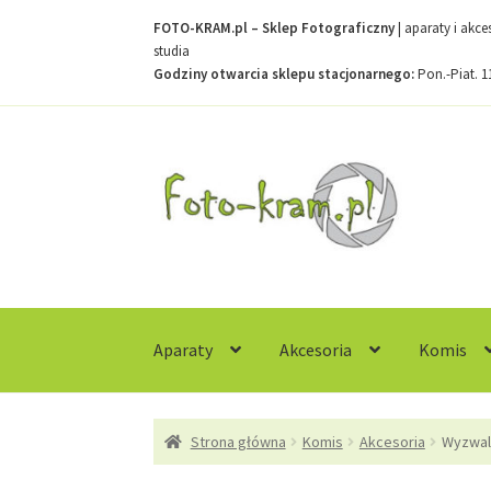
FOTO-KRAM.pl – Sklep Fotograficzny
| aparaty i akc
studia
Godziny otwarcia sklepu stacjonarnego:
Pon.-Piat. 1
Przejdź
Przejdź
do
do
nawigacji
treści
Aparaty
Akcesoria
Komis
Strona główna
Kontakt
Koszyk
Moje konto
R
Strona główna
Komis
Akcesoria
Wyzwala