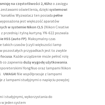
misję na częstotliwości 2,4Ghz
o zasięgu
 zestawami oświetlenia, dzięki
systemowi
i 7 kanałów. Wyzwalacz ten posiada
pełne
e wyposażona jest większość aparatów
nych w systemie Nikon CLS
(Nikon Creative
 przednią i tylną kurtyną. YN-622 pozwala
ie HSS (auto FP)
. Maksymalny czas
e takich czasów (czyli większości lamp
w pozostałych przypadkach jest to zwykle
focusa
. Każde urządzenie może pełnić rolę
zeb co zapewnia
dużą wygodę użytkowania
.
eporeterskimi YongNuo oraz lampami Nikon
i.
UWAGA!
Nie współpracuje z lampami
e z lampami studyjnymi o napięciu powyżej
 i studyjnymi, wykorzystania do
h w jeden system