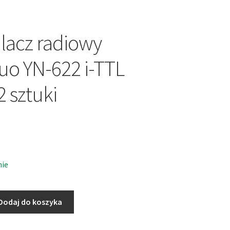
acz radiowy
o YN-622 i-TTL
2 sztuki
nie
Dodaj do koszyka