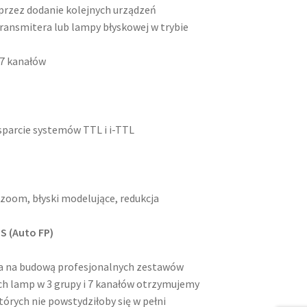
rzez dodanie kolejnych urządzeń
ansmitera lub lampy błyskowej w trybie
 7 kanałów
sparcie systemów TTL i i-TTL
zoom, błyski modelujące, redukcja
S (Auto FP)
 na budową profesjonalnych zestawów
h lamp w 3 grupy i 7 kanałów otrzymujemy
rych nie powstydziłoby się w pełni