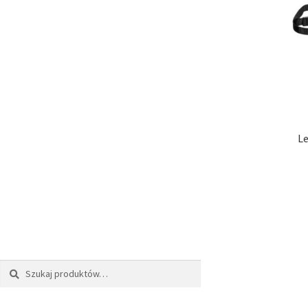
Le
Szukaj:
Szukaj