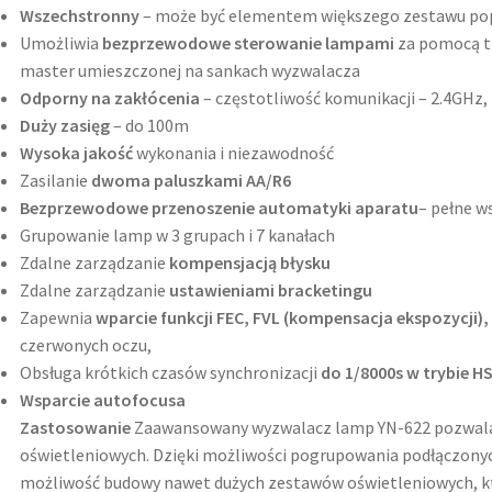
Wszechstronny
– może być elementem większego zestawu pop
Umożliwia
bezprzewodowe sterowanie lampami
za pomocą tr
master umieszczonej na sankach wyzwalacza
Odporny na zakłócenia
– częstotliwość komunikacji – 2.4GHz,
Duży zasięg
– do 100m
Wysoka jakość
wykonania i niezawodność
Zasilanie
dwoma paluszkami AA/R6
Bezprzewodowe przenoszenie automatyki aparatu
– pełne w
Grupowanie lamp w 3 grupach i 7 kanałach
Zdalne zarządzanie
kompensjacją błysku
Zdalne zarządzanie
ustawieniami bracketingu
Zapewnia
wparcie funkcji FEC, FVL (kompensacja ekspozycji),
czerwonych oczu,
Obsługa krótkich czasów synchronizacji
do 1/8000s w trybie HS
Wsparcie autofocusa
Zastosowanie
Zaawansowany wyzwalacz lamp YN-622 pozwala
oświetleniowych. Dzięki możliwości pogrupowania podłączonyc
możliwość budowy nawet dużych zestawów oświetleniowych, któ