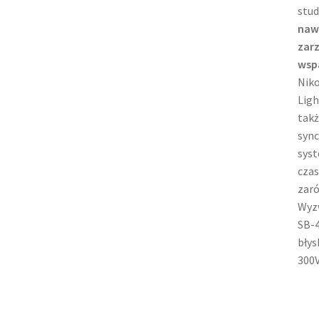
stud
naw
zar
wspa
Niko
Ligh
tak
sync
syst
czas
zaró
Wyzw
SB-4
błys
300