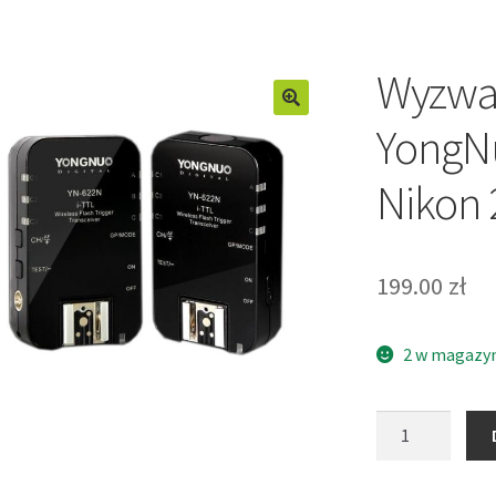
Wyzwal
YongNu
Nikon 
199.00
zł
2 w magazy
ilość
Wyzwalacz
radiowy