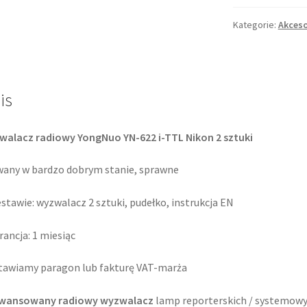
YongNuo
YN-
Kategorie:
Akceso
622
i-
TTL
Nikon
is
2
sztuki
alacz radiowy YongNuo YN-622 i-TTL Nikon 2 sztuki
any w bardzo dobrym stanie, sprawne
stawie: wyzwalacz 2 sztuki, pudełko, instrukcja EN
ancja: 1 miesiąc
awiamy paragon lub fakturę VAT-marża
wansowany radiowy wyzwalacz
lamp reporterskich / systemowy