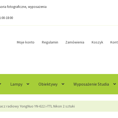
esoria fotograficzne, wyposażenia
1:00-18:00
Moje konto
Regulamin
Zamówienia
Koszyk
Kont
Lampy
Obiektywy
Wyposażenie Studia
egulamin
Sample Page
Sklep
Zamówienia
cz radiowy YongNuo YN-622 i-TTL Nikon 2 sztuki