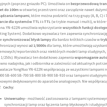
yjnych (poprzez gniazdo PC). Umożliwia on
bezprzewodową trans
et do 100m
w otwartej przestrzeni oraz zarządznie nawet dużymi
ządzania lampami
, które można podzielić na trzy grupy (A, B, C) 
rcie dla systemów TTL i i-TTL
(w trybie manual i multi), w któr
na. YN-622N umożliwia wykorzystanie
wszystkich funkcji dostęp
ting System). Dodatkowo wyzwalacz ten zapewnia synchronizację z
że
synchronizować błysk lampy
dla bardzo krótkich czasów w
tryb
hronizacji wynosi
aż 1/8000s
dla lamp, które umożliwiają uzyskani
emowych/reporterskich oraz niektórych modeli lamp studyjnych, 
 1/250s). Wyzwalacz ten dodatkowo zapewnia
wspomaganie auto
wno nadajnika, jak i odbiornika w zależności od aktualnych potr
alacze YongNuo YN-622N współpracują ze wszystkimi lampami r
00 SB-600 SB-700 SB-800 SB-900 SB-910 oraz lampami studyjnym
kowymi dedykowanymi do aparatów analogowych. Nie współpracuj
V.
Cechy:
Uniwersalny
– możliwość zastosowania z lampami systemowymi
synchronizacji lamp oraz łączenia lamp błyskowych i studyjnyc