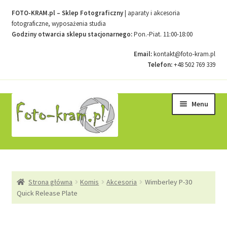
FOTO-KRAM.pl – Sklep Fotograficzny
| aparaty i akcesoria
fotograficzne, wyposażenia studia
Godziny otwarcia sklepu stacjonarnego:
Pon.-Piat. 11:00-18:00
Email:
kontakt@foto-kram.pl
Telefon:
+48 502 769 339
Przejdź
Przejdź
Menu
do
do
nawigacji
treści
Strona główna
Strona główna
Komis
Akcesoria
Wimberley P-30
Kontakt
Quick Release Plate
Koszyk