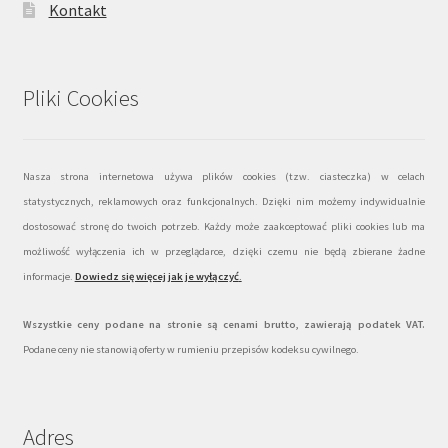
Kontakt
Pliki Cookies
Nasza strona internetowa używa plików cookies (tzw. ciasteczka) w celach
statystycznych, reklamowych oraz funkcjonalnych. Dzięki nim możemy indywidualnie
dostosować stronę do twoich potrzeb. Każdy może zaakceptować pliki cookies lub ma
możliwość wyłączenia ich w przeglądarce, dzięki czemu nie będą zbierane żadne
informacje.
Dowiedz się więcej jak je wyłączyć
.
Wszystkie ceny podane na stronie są cenami brutto, zawierają podatek VAT.
Podane ceny nie stanowią oferty w rumieniu przepisów kodeksu cywilnego.
Adres