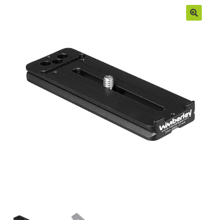
Moje konto
Regulamin
Sample Page
Sklep
Zamówienia