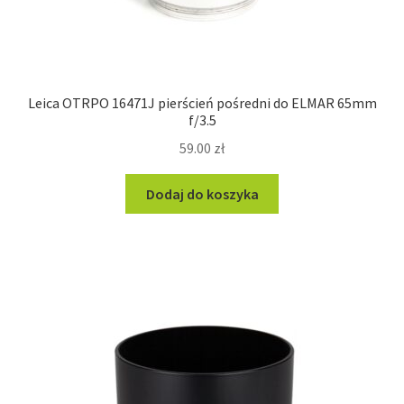
Leica OTRPO 16471J pierścień pośredni do ELMAR 65mm
f/3.5
59.00
zł
Dodaj do koszyka