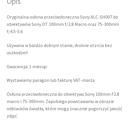
Opis
300mm
Oryginalna osłona przeciwsłoneczna Sony ALC-SH007 do
obiektywów Sony DT 100mm f/2.8 Macro oraz 75-300mm
f/4.5-5.6
Używana w bardzo dobrym stanie, drobne otzrcia bez
uszkodzeń
Gwarancja: 1 miesiąc
Wystawiamy paragon lub fakturę VAT-marża
Osłona przeciwsłoneczna do obiektywu Sony 100mm F2.8
macro i 75-300mm. Zapobiega powstawaniu w obrazie
odblasków światła, które mogą znacznie pogorszyć jakość
zdjęć.