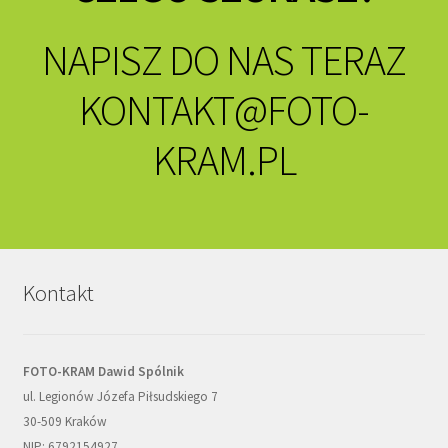
NAPISZ DO NAS TERAZ
KONTAKT@FOTO-
KRAM.PL
Kontakt
FOTO-KRAM Dawid Spólnik
ul. Legionów Józefa Piłsudskiego 7
30-509 Kraków
NIP: 6792154927