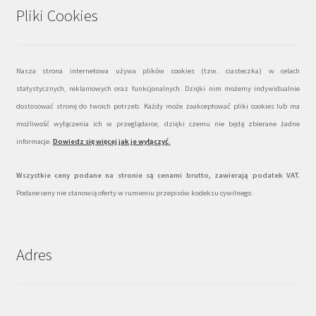
Pliki Cookies
Nasza strona internetowa używa plików cookies (tzw. ciasteczka) w celach
statystycznych, reklamowych oraz funkcjonalnych. Dzięki nim możemy indywidualnie
dostosować stronę do twoich potrzeb. Każdy może zaakceptować pliki cookies lub ma
możliwość wyłączenia ich w przeglądarce, dzięki czemu nie będą zbierane żadne
informacje.
Dowiedz się więcej jak je wyłączyć
.
Wszystkie ceny podane na stronie są cenami brutto, zawierają podatek VAT.
Podane ceny nie stanowią oferty w rumieniu przepisów kodeksu cywilnego.
Adres