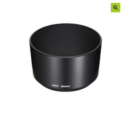
Moje konto
Regulamin
Sample Page
Sklep
Zamówienia