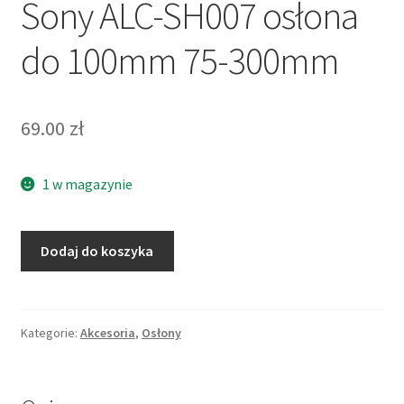
Sony ALC-SH007 osłona
do 100mm 75-300mm
69.00
zł
1 w magazynie
ilość
Dodaj do koszyka
Sony
ALC-
SH007
osłona
Kategorie:
Akcesoria
,
Osłony
do
100mm
75-