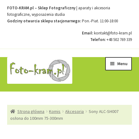
FOTO-KRAM.pl – Sklep Fotograficzny
| aparaty i akcesoria
fotograficzne, wyposażenia studia
Godziny otwarcia sklepu stacjonarnego:
Pon.-Piat. 11:00-18:00
Email:
kontakt@foto-kram.pl
Telefon:
+48 502 769 339
Przejdź
Przejdź
Menu
do
do
nawigacji
treści
Strona główna
Strona główna
Komis
Akcesoria
Sony ALC-SH007
Kontakt
osłona do 100mm 75-300mm
Koszyk