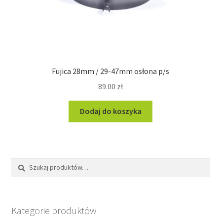
Fujica 28mm / 29-47mm osłona p/s
89.00
zł
Dodaj do koszyka
Szukaj:
Szukaj
Kategorie produktów