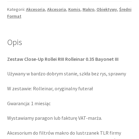
Rolleinar
0.35
Kategorii:
Akcesoria
,
Akcesoria
,
Komis
,
Makro
,
Obiektywy
,
Średni
Format
Close
Up
Bayonet
III
Opis
Zestaw Close-Up Rollei RIII Rolleinar 0.35 Bayonet III
Używany w bardzo dobrym stanie, szkła bez rys, sprawny
W zestawie: Rolleinar, oryginalny futerał
Gwarancja: 1 miesiąc
Wystawiamy paragon lub fakturę VAT-marża.
Akcesorium do filtrów makro do lustrzanek TLR firmy