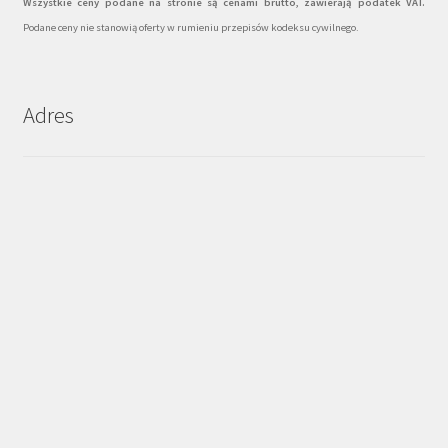
Wszystkie ceny podane na stronie są cenami brutto, zawierają podatek VAT.
Podane ceny nie stanowią oferty w rumieniu przepisów kodeksu cywilnego.
Adres