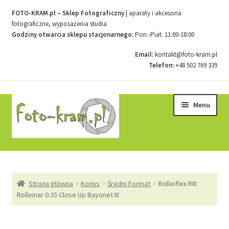
FOTO-KRAM.pl – Sklep Fotograficzny
| aparaty i akcesoria
fotograficzne, wyposażenia studia
Godziny otwarcia sklepu stacjonarnego:
Pon.-Piat. 11:00-18:00
Email:
kontakt@foto-kram.pl
Telefon:
+48 502 769 339
Przejdź
Przejdź
Menu
do
do
nawigacji
treści
Strona główna
Strona główna
Komis
Średni Format
Rolleiflex RIII
Kontakt
Rolleinar 0.35 Close Up Bayonet III
Koszyk