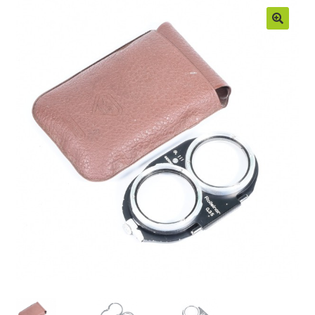
Moje konto
Regulamin
Sample Page
Sklep
Zamówienia