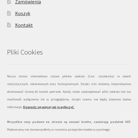
Zamówienia
Koszyk
Kontakt
Pliki Cookies
Nasza strona internetowa używa plików cookies (tzw. ciasteczka) w celach
statystycznych, reklamowych oraz funkcjonalnych. Dzięki nim możemy indywidualnie
dostosować stronę do twoich potrzeb. Każdy może zaakceptować pliki cookies lub ma
możliwość wyłączenia ich w przeglądarce, dzięki czemu nie będą zbierane żadne
informacje.
Dowiedz się więcej jak je wyłączyć
.
Wszystkie ceny podane na stronie są cenami brutto, zawierają podatek VAT.
Podane ceny nie stanowią oferty w rumieniu przepisów kodeksu cywilnego.