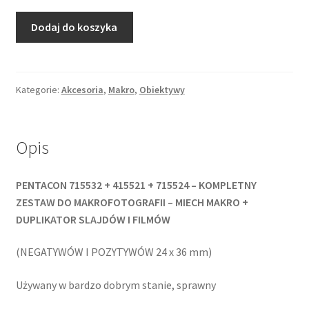
ilość
Dodaj do koszyka
PENTACON
mieszek
makro
+
Kategorie:
Akcesoria
,
Makro
,
Obiektywy
przystawka
do
kopiowania
Opis
slajdów
/
PENTACON 715532 + 415521 + 715524 – KOMPLETNY
M42
ZESTAW DO MAKROFOTOGRAFII – MIECH MAKRO +
+
DUPLIKATOR SLAJDÓW I FILMÓW
Exa
(NEGATYWÓW I POZYTYWÓW 24 x 36 mm)
Używany w bardzo dobrym stanie, sprawny