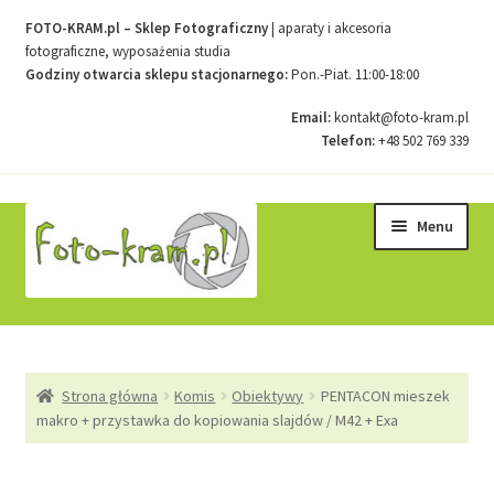
FOTO-KRAM.pl – Sklep Fotograficzny
| aparaty i akcesoria
fotograficzne, wyposażenia studia
Godziny otwarcia sklepu stacjonarnego:
Pon.-Piat. 11:00-18:00
Email:
kontakt@foto-kram.pl
Telefon:
+48 502 769 339
Przejdź
Przejdź
Menu
do
do
nawigacji
treści
Strona główna
Strona główna
Komis
Obiektywy
PENTACON mieszek
Kontakt
makro + przystawka do kopiowania slajdów / M42 + Exa
Koszyk