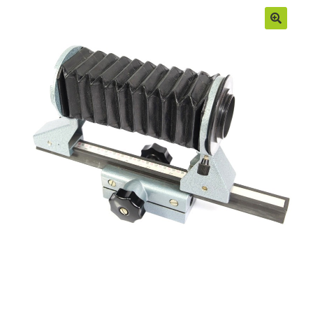
Moje konto
Regulamin
Sample Page
Sklep
Zamówienia