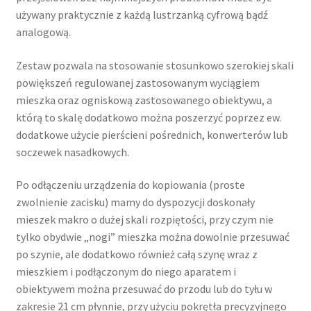
używany praktycznie z każdą lustrzanką cyfrową bądź
analogową.
Zestaw pozwala na stosowanie stosunkowo szerokiej skali
powiększeń regulowanej zastosowanym wyciągiem
mieszka oraz ogniskową zastosowanego obiektywu, a
którą to skalę dodatkowo można poszerzyć poprzez ew.
dodatkowe użycie pierścieni pośrednich, konwerterów lub
soczewek nasadkowych.
Po odłączeniu urządzenia do kopiowania (proste
zwolnienie zacisku) mamy do dyspozycji doskonały
mieszek makro o dużej skali rozpiętości, przy czym nie
tylko obydwie „nogi” mieszka można dowolnie przesuwać
po szynie, ale dodatkowo również całą szynę wraz z
mieszkiem i podłączonym do niego aparatem i
obiektywem można przesuwać do przodu lub do tyłu w
zakresie 21 cm płynnie, przy użyciu pokrętła precyzyjnego