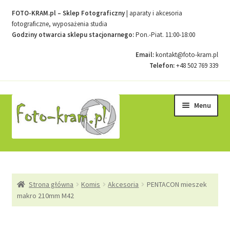
FOTO-KRAM.pl – Sklep Fotograficzny
| aparaty i akcesoria
fotograficzne, wyposażenia studia
Godziny otwarcia sklepu stacjonarnego:
Pon.-Piat. 11:00-18:00
Email:
kontakt@foto-kram.pl
Telefon:
+48 502 769 339
Przejdź
Przejdź
Menu
do
do
nawigacji
treści
Strona główna
Strona główna
Komis
Akcesoria
PENTACON mieszek
Kontakt
makro 210mm M42
Koszyk