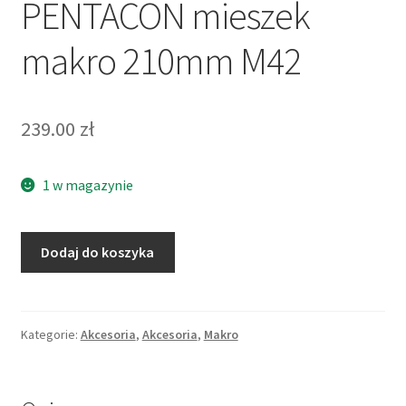
PENTACON mieszek
makro 210mm M42
239.00
zł
1 w magazynie
ilość
Dodaj do koszyka
PENTACON
mieszek
makro
210mm
Kategorie:
Akcesoria
,
Akcesoria
,
Makro
M42