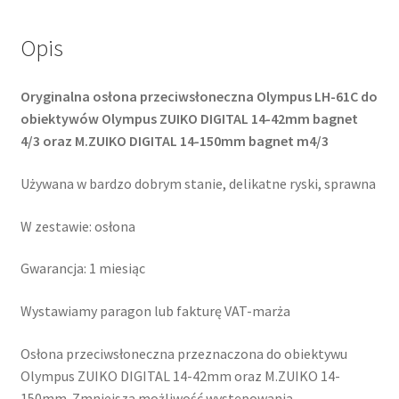
14-
42mm
Opis
oraz
14-
Oryginalna osłona przeciwsłoneczna Olympus LH-61C do
150mm
obiektywów Olympus ZUIKO DIGITAL 14-42mm bagnet
4/3 oraz M.ZUIKO DIGITAL 14-150mm bagnet m4/3
Używana w bardzo dobrym stanie, delikatne ryski, sprawna
W zestawie: osłona
Gwarancja: 1 miesiąc
Wystawiamy paragon lub fakturę VAT-marża
Osłona przeciwsłoneczna przeznaczona do obiektywu
Olympus ZUIKO DIGITAL 14-42mm oraz M.ZUIKO 14-
150mm. Zmniejsza możliwość występowania