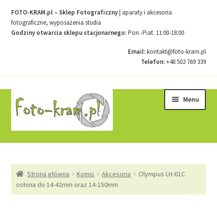
FOTO-KRAM.pl – Sklep Fotograficzny
| aparaty i akcesoria
fotograficzne, wyposażenia studia
Godziny otwarcia sklepu stacjonarnego:
Pon.-Piat. 11:00-18:00
Email:
kontakt@foto-kram.pl
Telefon:
+48 502 769 339
Przejdź
Przejdź
Menu
do
do
nawigacji
treści
Strona główna
Strona główna
Komis
Akcesoria
Olympus LH-61C
Kontakt
osłona do 14-42mm oraz 14-150mm
Koszyk