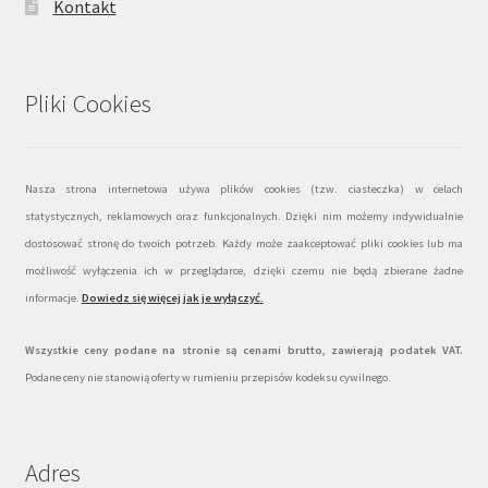
Kontakt
Pliki Cookies
Nasza strona internetowa używa plików cookies (tzw. ciasteczka) w celach
statystycznych, reklamowych oraz funkcjonalnych. Dzięki nim możemy indywidualnie
dostosować stronę do twoich potrzeb. Każdy może zaakceptować pliki cookies lub ma
możliwość wyłączenia ich w przeglądarce, dzięki czemu nie będą zbierane żadne
informacje.
Dowiedz się więcej jak je wyłączyć
.
Wszystkie ceny podane na stronie są cenami brutto, zawierają podatek VAT.
Podane ceny nie stanowią oferty w rumieniu przepisów kodeksu cywilnego.
Adres