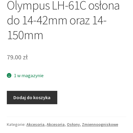
Olympus LH-61C osłona
do 14-42mm oraz 14-
150mm
79.00
zł
1 w magazynie
ilość
Dodaj do koszyka
Olympus
LH-
61C
osłona
Kategorie:
Akcesoria
,
Akcesoria
,
Osłony
,
Zmiennoogniskowe
do