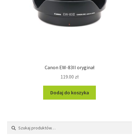
Canon EW-83II oryginał
119.00
zł
Dodaj do koszyka
Szukaj:
Szukaj