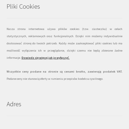
Pliki Cookies
Nasza strona internetowa używa plików cookies (tzw. ciasteczka) w celach
statystycznych, reklamowych oraz funkcjonalnych. Dzięki nim możemy indywidualnie
dostosować stronę do twoich potrzeb. Każdy może zaakceptować pliki cookies lub ma
możliwość wyłączenia ich w przeglądarce, dzięki czemu nie będą zbierane żadne
informacje.
Dowiedz się więcej jak je wyłączyć
.
Wszystkie ceny podane na stronie są cenami brutto, zawierają podatek VAT.
Podane ceny nie stanowią oferty w rumieniu przepisów kodeksu cywilnego.
Adres