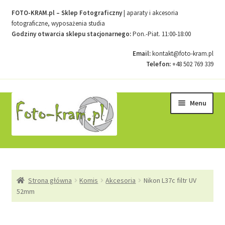
FOTO-KRAM.pl – Sklep Fotograficzny
| aparaty i akcesoria
fotograficzne, wyposażenia studia
Godziny otwarcia sklepu stacjonarnego:
Pon.-Piat. 11:00-18:00
Email:
kontakt@foto-kram.pl
Telefon:
+48 502 769 339
Przejdź
Przejdź
Menu
do
do
nawigacji
treści
Strona główna
Strona główna
Komis
Akcesoria
Nikon L37c filtr UV
Kontakt
52mm
Koszyk