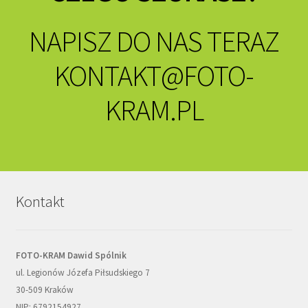
NAPISZ DO NAS TERAZ
KONTAKT@FOTO-
KRAM.PL
Kontakt
FOTO-KRAM Dawid Spólnik
ul. Legionów Józefa Piłsudskiego 7
30-509 Kraków
NIP: 6792154927