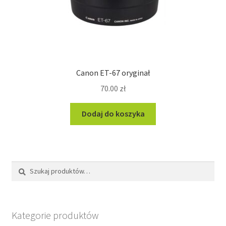
Canon ET-67 oryginał
70.00
zł
Dodaj do koszyka
Szukaj:
Szukaj
Kategorie produktów