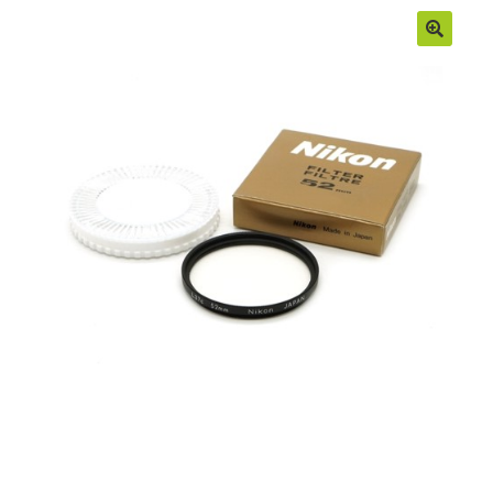
Moje konto
Regulamin
Sample Page
Sklep
Zamówienia