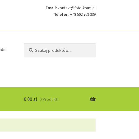
Email:
kontakt@foto-kram.pl
Telefon:
+48 502 769 339
Szukaj:
Szukaj
akt
0.00
zł
0 Produkt