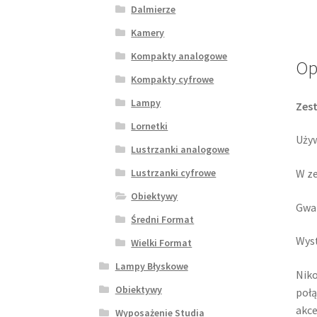
Dalmierze
Kamery
Kompakty analogowe
Op
Kompakty cyfrowe
Lampy
Zest
Lornetki
Używ
Lustrzanki analogowe
W ze
Lustrzanki cyfrowe
Obiektywy
Gwar
Średni Format
Wyst
Wielki Format
Lampy Błyskowe
Niko
Obiektywy
połą
akce
Wyposażenie Studia