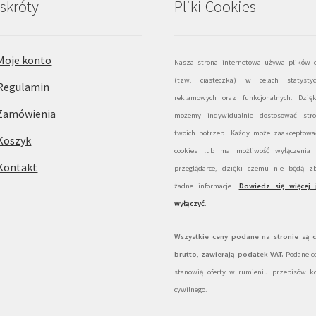
skróty
Pliki Cookies
Moje konto
Nasza strona internetowa używa plików c
(tzw. ciasteczka) w celach statystyc
Regulamin
reklamowych oraz funkcjonalnych. Dzię
Zamówienia
możemy indywidualnie dostosować str
twoich potrzeb. Każdy może zaakceptować
Koszyk
cookies lub ma możliwość wyłączenia
Kontakt
przeglądarce, dzięki czemu nie będą zb
żadne informacje.
Dowiedz się więcej 
wyłączyć
.
Wszystkie ceny podane na stronie są 
brutto, zawierają podatek VAT.
Podane ce
stanowią oferty w rumieniu przepisów k
cywilnego.