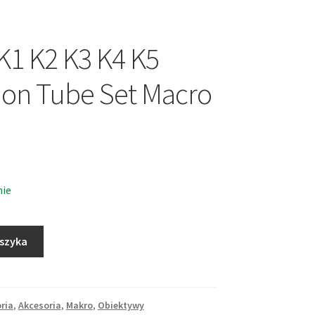
K1 K2 K3 K4 K5
ion Tube Set Macro
nie
oszyka
ria
,
Akcesoria
,
Makro
,
Obiektywy