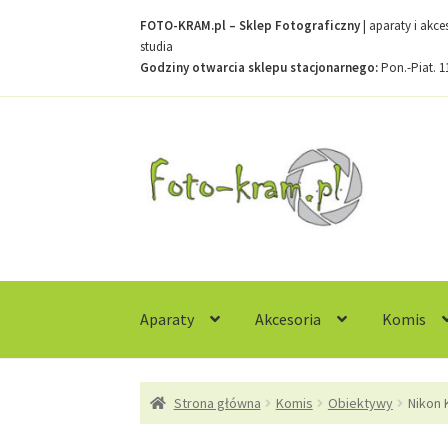
FOTO-KRAM.pl – Sklep Fotograficzny
| aparaty i akc
studia
Godziny otwarcia sklepu stacjonarnego:
Pon.-Piat. 1
Przejdź
Przejdź
do
do
nawigacji
treści
Aparaty
Akcesoria
Komis
Strona główna
Kontakt
Koszyk
Moje konto
R
Strona główna
Komis
Obiektywy
Nikon 