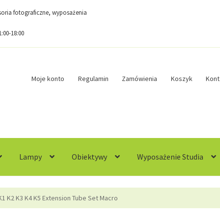
esoria fotograficzne, wyposażenia
1:00-18:00
Moje konto
Regulamin
Zamówienia
Koszyk
Kont
Lampy
Obiektywy
Wyposażenie Studia
egulamin
Sample Page
Sklep
Zamówienia
K1 K2 K3 K4 K5 Extension Tube Set Macro