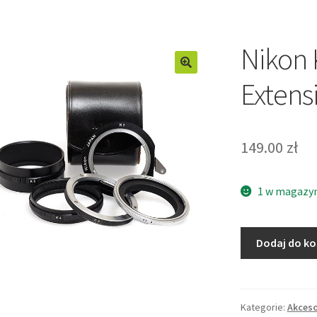
Nikon 
Extens
149.00
zł
1 w magazy
ilość
Dodaj do k
Nikon
K1
K2
K3
Kategorie:
Akceso