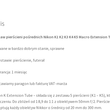
K4
K5
Extension
Tube
is
Set
Macro
aw pierścieni pośrednich Nikon K1 K2 K3 K4 K5 Macro Extension T
ane w bardzo dobrym stanie, sprawne
stawie: pierścienie, futerał
ancja: 1 miesiąc
awiamy paragon lub fakturę VAT-marża
n K Extension Tube – składa się z zestawu 5 pierścieni (K1 – K5),
czeniu. Do zbliżeń od 1:8,9 do 1:1 z obiektywem 50mm f/2. Pierście
ptują każdy obiektyw Nikkor o średnicy od 20 mm do 300 mm.