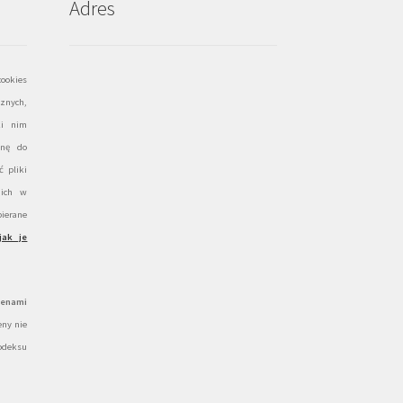
Adres
ookies
znych,
ki nim
onę do
 pliki
 ich w
ierane
jak je
cenami
ny nie
odeksu