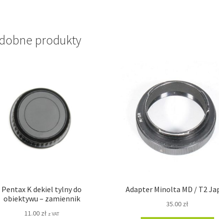
dobne produkty
Pentax K dekiel tylny do
Adapter Minolta MD / T2 Ja
obiektywu – zamiennik
35.00
zł
11.00
zł
z VAT