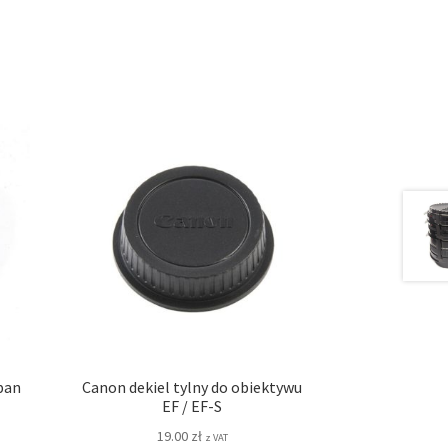
pan
Canon dekiel tylny do obiektywu
EF / EF-S
19.00
zł
z VAT