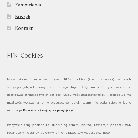
Zamówienia
Koszyk
Kontakt
Pliki Cookies
Nasza strona internetowa używa plików cookies (tzw. ciasteczka) w celach
statystycznych, reklamowych oraz funkcjonalnych. Dzięki nim możemy indywidualnie
dostosować stronę do twoich potrzeb. Każdy może zaakceptować pliki cookies lub ma
możliwość wyłączenia ich w przeglądarce, dzięki czemu nie będą zbierane żadne
informacje.
Dowiedz się więcej jak je wyłączyć
.
Wszystkie ceny podane na stronie są cenami brutto, zawierają podatek VAT.
Podane ceny nie stanowią oferty w rumieniu przepisów kodeksu cywilnego.