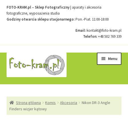
FOTO-KRAM.pl – Sklep Fotograficzny
| aparaty i akcesoria
fotograficzne, wyposażenia studia
Godziny otwarcia sklepu stacjonarnego:
Pon.-Piat. 11:00-18:00
Email:
kontakt@foto-kram.pl
Telefon:
+48 502 769 339
Przejdź
Przejdź
Menu
do
do
nawigacji
treści
Strona główna
Strona główna
Komis
Akcesoria
Nikon DR-3 Angle
Kontakt
Finders wizjer kątowy
Koszyk