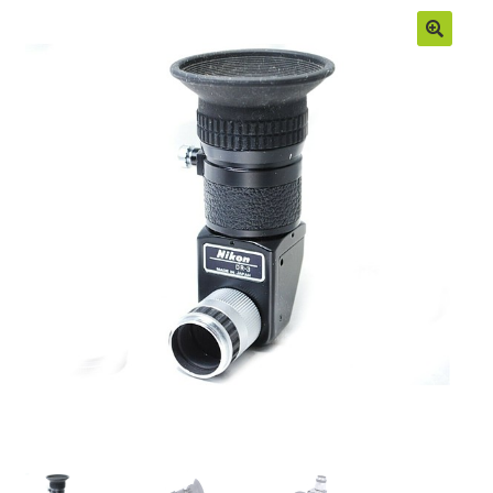
Moje konto
Regulamin
Sample Page
Sklep
Zamówienia