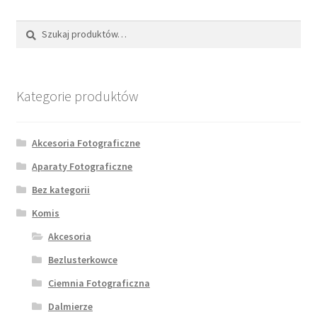
Szukaj:
Szukaj
Kategorie produktów
Akcesoria Fotograficzne
Aparaty Fotograficzne
Bez kategorii
Komis
Akcesoria
Bezlusterkowce
Ciemnia Fotograficzna
Dalmierze