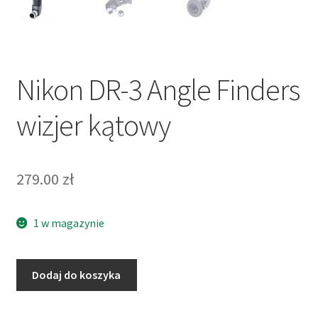
Nikon DR-3 Angle Finders
wizjer kątowy
279.00
zł
1 w magazynie
ilość
Dodaj do koszyka
Nikon
DR-