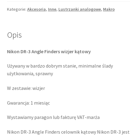
3
Angle
Kategorie:
Akcesoria
,
Inne
,
Lustrzanki analogowe
,
Makro
Finders
wizjer
kątowy
Opis
Nikon DR-3 Angle Finders wizjer kątowy
Używany w bardzo dobrym stanie, minimalne ślady
użytkowania, sprawny
W zestawie: wizjer
Gwarancja: 1 miesiąc
Wystawiamy paragon lub fakturę VAT-marża
Nikon DR-3 Angle Finders celownik kątowy Nikon DR-3 jest