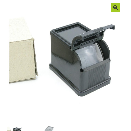
Moje konto
Regulamin
Sample Page
Sklep
Zamówienia