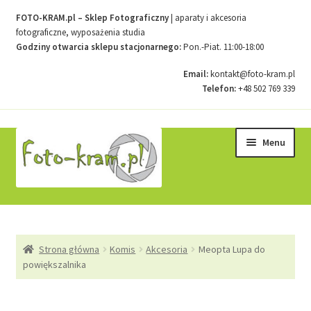
FOTO-KRAM.pl – Sklep Fotograficzny
| aparaty i akcesoria
fotograficzne, wyposażenia studia
Godziny otwarcia sklepu stacjonarnego:
Pon.-Piat. 11:00-18:00
Email:
kontakt@foto-kram.pl
Telefon:
+48 502 769 339
Przejdź
Przejdź
Menu
do
do
nawigacji
treści
Strona główna
Strona główna
Komis
Akcesoria
Meopta Lupa do
Kontakt
powiększalnika
Koszyk