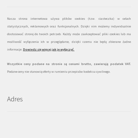
Nasza strona internetowa używa plików cookies (tzw. ciasteczka) w celach
statystycznych, reklamowych oraz funkcjonalnych. Dzięki nim możemy indywidualnie
dostosować stronę do twoich potrzeb. Każdy może zaakceptować pliki cookies lub ma
możliwość wyłączenia ich w przeglądarce, dzięki czemu nie będą zbierane żadne
informacje.
Dowiedz się więcej jak je wyłączyć
.
Wszystkie ceny podane na stronie są cenami brutto, zawierają podatek VAT.
Podane ceny nie stanowią oferty w rumieniu przepisów kodeksu cywilnego.
Adres