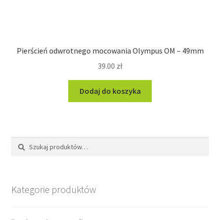
Pierścień odwrotnego mocowania Olympus OM – 49mm
39.00
zł
Dodaj do koszyka
Szukaj:
Szukaj
Kategorie produktów