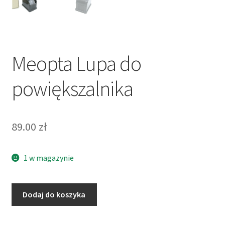
Meopta Lupa do
powiększalnika
89.00
zł
1 w magazynie
ilość
Dodaj do koszyka
Meopta
Lupa