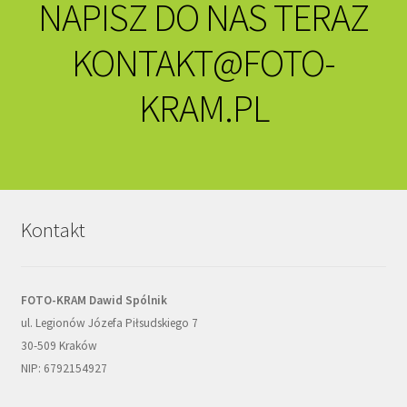
NAPISZ DO NAS TERAZ
KONTAKT@FOTO-
KRAM.PL
Kontakt
FOTO-KRAM Dawid Spólnik
ul. Legionów Józefa Piłsudskiego 7
30-509 Kraków
NIP: 6792154927