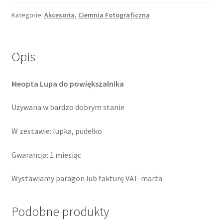
do
powiększalnika
Kategorie:
Akcesoria
,
Ciemnia Fotograficzna
Opis
Meopta Lupa do powiększalnika
Używana w bardzo dobrym stanie
W zestawie: lupka, pudełko
Gwarancja: 1 miesiąc
Wystawiamy paragon lub fakturę VAT-marża
Podobne produkty