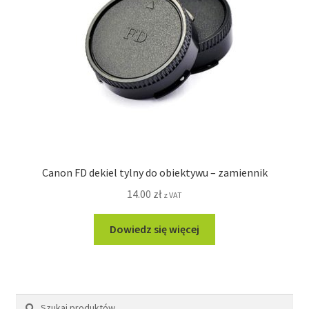
Canon FD dekiel tylny do obiektywu – zamiennik
14.00
zł
z VAT
Dowiedz się więcej
Szukaj:
Szukaj