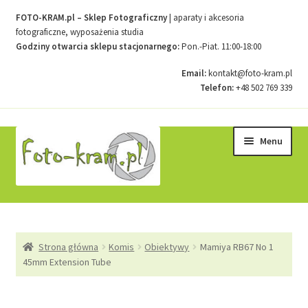
FOTO-KRAM.pl – Sklep Fotograficzny
| aparaty i akcesoria
fotograficzne, wyposażenia studia
Godziny otwarcia sklepu stacjonarnego:
Pon.-Piat. 11:00-18:00
Email:
kontakt@foto-kram.pl
Telefon:
+48 502 769 339
Przejdź
Przejdź
Menu
do
do
nawigacji
treści
Strona główna
Strona główna
Komis
Obiektywy
Mamiya RB67 No 1
Kontakt
45mm Extension Tube
Koszyk