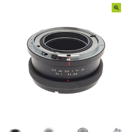
Moje konto
Regulamin
Sample Page
Sklep
Zamówienia