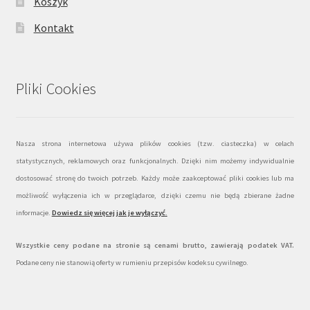
Koszyk
Kontakt
Pliki Cookies
Nasza strona internetowa używa plików cookies (tzw. ciasteczka) w celach
statystycznych, reklamowych oraz funkcjonalnych. Dzięki nim możemy indywidualnie
dostosować stronę do twoich potrzeb. Każdy może zaakceptować pliki cookies lub ma
możliwość wyłączenia ich w przeglądarce, dzięki czemu nie będą zbierane żadne
informacje.
Dowiedz się więcej jak je wyłączyć
.
Wszystkie ceny podane na stronie są cenami brutto, zawierają podatek VAT.
Podane ceny nie stanowią oferty w rumieniu przepisów kodeksu cywilnego.