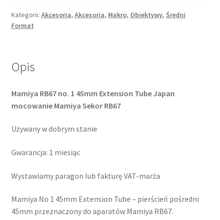
No
1
Kategorii:
Akcesoria
,
Akcesoria
,
Makro
,
Obiektywy
,
Średni
Format
45mm
Extension
Tube
Opis
Mamiya RB67 no. 1 45mm Extension Tube Japan
mocowanie Mamiya Sekor RB67
Używany w dobrym stanie
Gwarancja: 1 miesiąc
Wystawiamy paragon lub fakturę VAT-marża
Mamiya No 1 45mm Extension Tube – pierścień pośredni
45mm przeznaczony do aparatów Mamiya RB67.