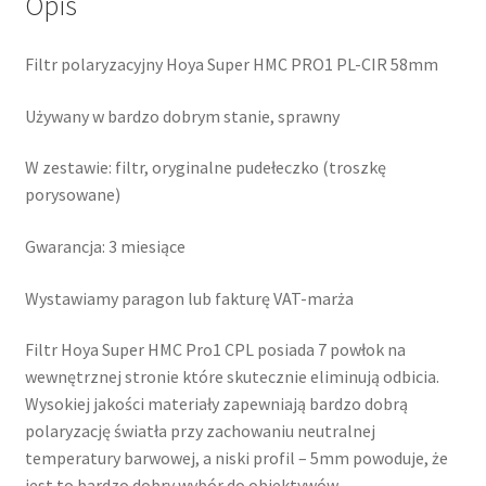
Opis
Filtr polaryzacyjny Hoya Super HMC PRO1 PL-CIR 58mm
Używany w bardzo dobrym stanie, sprawny
W zestawie: filtr, oryginalne pudełeczko (troszkę
porysowane)
Gwarancja: 3 miesiące
Wystawiamy paragon lub fakturę VAT-marża
Filtr Hoya Super HMC Pro1 CPL posiada 7 powłok na
wewnętrznej stronie które skutecznie eliminują odbicia.
Wysokiej jakości materiały zapewniają bardzo dobrą
polaryzację światła przy zachowaniu neutralnej
temperatury barwowej, a niski profil – 5mm powoduje, że
jest to bardzo dobry wybór do obiektywów