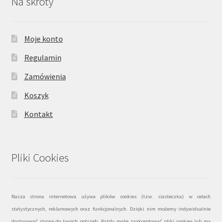
Na skróty
Moje konto
Regulamin
Zamówienia
Koszyk
Kontakt
Pliki Cookies
Nasza strona internetowa używa plików cookies (tzw. ciasteczka) w celach
statystycznych, reklamowych oraz funkcjonalnych. Dzięki nim możemy indywidualnie
dostosować stronę do twoich potrzeb. Każdy może zaakceptować pliki cookies lub ma