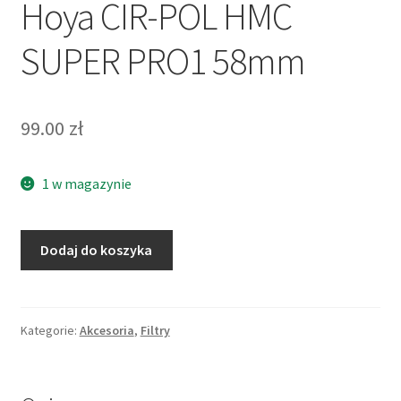
Hoya CIR-POL HMC
SUPER PRO1 58mm
99.00
zł
1 w magazynie
ilość
Dodaj do koszyka
Hoya
CIR-
POL
HMC
Kategorie:
Akcesoria
,
Filtry
SUPER
PRO1
58mm