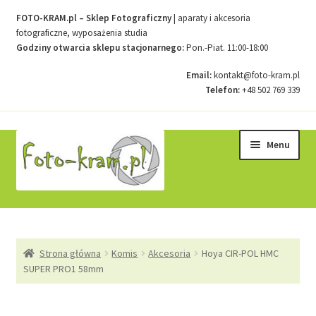
FOTO-KRAM.pl – Sklep Fotograficzny
| aparaty i akcesoria
fotograficzne, wyposażenia studia
Godziny otwarcia sklepu stacjonarnego:
Pon.-Piat. 11:00-18:00
Email:
kontakt@foto-kram.pl
Telefon:
+48 502 769 339
Przejdź
Przejdź
Menu
do
do
nawigacji
treści
Strona główna
Strona główna
Komis
Akcesoria
Hoya CIR-POL HMC
Kontakt
SUPER PRO1 58mm
Koszyk