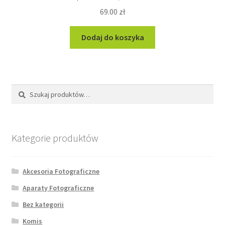
69.00
zł
Dodaj do koszyka
Szukaj:
Szukaj
Kategorie produktów
Akcesoria Fotograficzne
Aparaty Fotograficzne
Bez kategorii
Komis