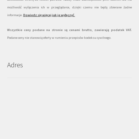
możliwość wyłączenia ich w przeglądarce, dzięki czemu nie będą zbierane żadne
informacje.
Dowiedz się więcej jak je wyłączyć
.
Wszystkie ceny podane na stronie są cenami brutto, zawierają podatek VAT.
Podane ceny nie stanowią oferty w rumieniu przepisów kodeksu cywilnego.
Adres