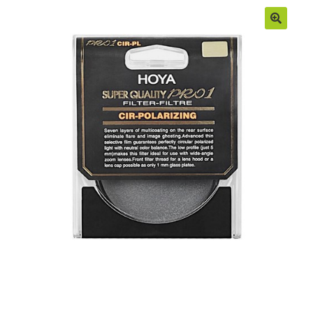
Moje konto
Regulamin
Sample Page
Sklep
Zamówienia